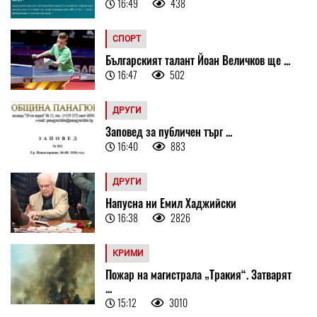
16:49
438
СПОРТ
Българският талант Йоан Величков ще ...
16:47
502
ДРУГИ
Заповед за публичен търг ...
16:40
883
ДРУГИ
Напусна ни Емил Хаджийски
16:38
2826
КРИМИ
Пожар на магистрала „Тракия“. Затварят
...
15:12
3010