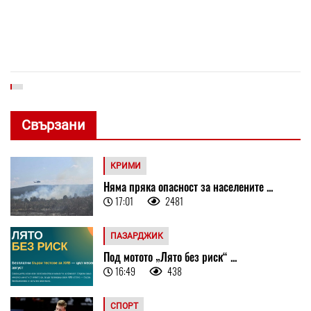
Свързани
КРИМИ
Няма пряка опасност за населените ...
17:01
2481
ПАЗАРДЖИК
Под мотото „Лято без риск“ ...
16:49
438
СПОРТ