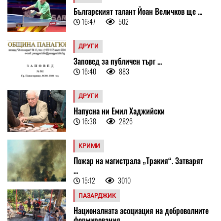
Българският талант Йоан Величков ще ...
16:47
502
ДРУГИ
Заповед за публичен търг ...
16:40
883
ДРУГИ
Напусна ни Емил Хаджийски
16:38
2826
КРИМИ
Пожар на магистрала „Тракия“. Затварят
...
15:12
3010
ПАЗАРДЖИК
Националната асоциация на доброволните
формирования ...