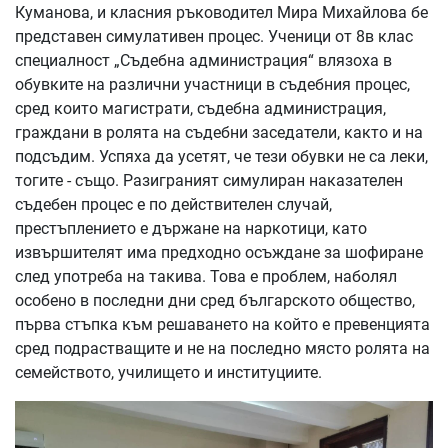
Куманова, и класния ръководител Мира Михайлова бе
представен симулативен процес. Ученици от 8в клас
специалност „Съдебна администрация“ влязоха в
обувките на различни участници в съдебния процес,
сред които магистрати, съдебна администрация,
граждани в ролята на съдебни заседатели, както и на
подсъдим. Успяха да усетят, че тези обувки не са леки,
тогите - също. Разиграният симулиран наказателен
съдебен процес е по действителен случай,
престъплението е държане на наркотици, като
извършителят има предходно осъждане за шофиране
след употреба на такива. Това е проблем, наболял
особено в последни дни сред българското общество,
първа стъпка към решаването на който е превенцията
сред подрастващите и не на последно място ролята на
семейството, училището и институциите.