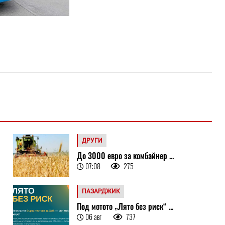
ДРУГИ
До 3000 евро за комбайнер ...
07:08
275
ПАЗАРДЖИК
Под мотото „Лято без риск“ ...
06 авг
737