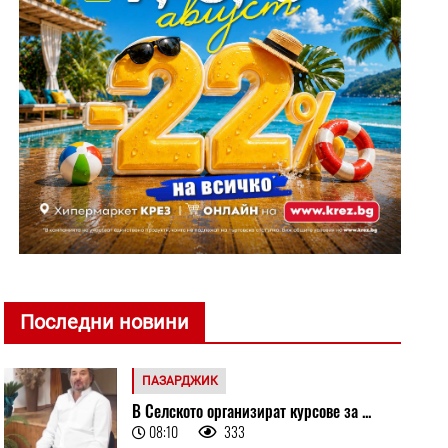
Последни новини
ПАЗАРДЖИК
В Селското организират курсове за ...
08:10
333