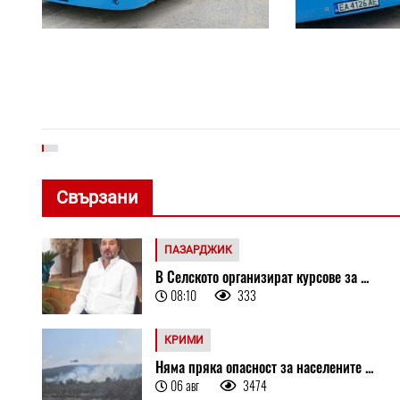
Свързани
ПАЗАРДЖИК
В Селското организират курсове за ...
08:10
333
КРИМИ
Няма пряка опасност за населените ...
06 авг
3474