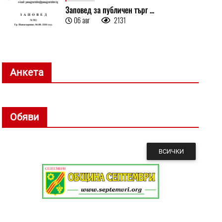
Заповед за публичен търг ...
06 авг
2131
Анкета
Обяви
ВСИЧКИ