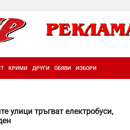
РТ
КРИМИ
ДРУГИ
ОБЯВИ
ИЗБОРИ
е улици тръгват електробуси,
ден