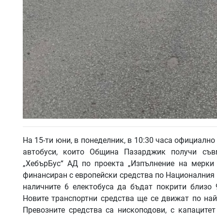
На 15-ти юни, в понеделник, в 10:30 часа официалн
автобуси, които Община Пазарджик получи съ
„ХебърБус“ АД по проекта „Изпълнение на мерки 
финансиран с европейски средства по Националния 
наличните 6 електобуса да бъдат покрити близо 
Новите транспортни средства ще се движат по най-
Превозните средства са нископодови, с капацитет