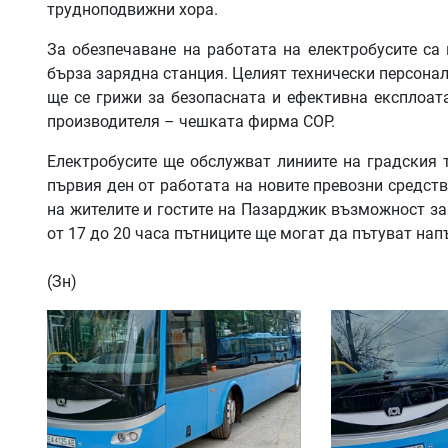
трудноподвижни хора.
За обезпечаване на работата на електробусите са
бърза зарядна станция. Целият технически персонал 
ще се грижи за безопасната и ефективна експлоат
производителя – чешката фирма СОР.
Електробусите ще обслужват линиите на градския т
първия ден от работата на новите превозни средст
на жителите и гостите на Пазарджик възможност за 
от 17 до 20 часа пътниците ще могат да пътуват на
(Зн)