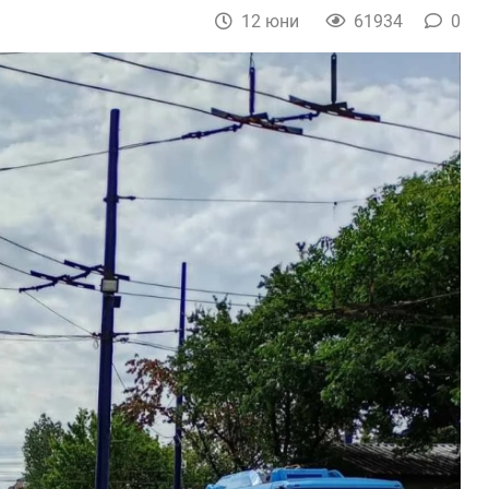
12 юни
61934
0