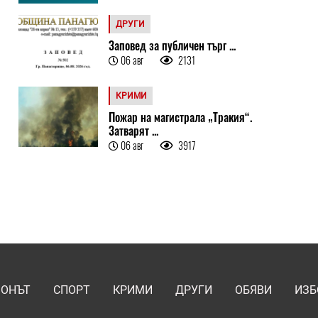
ДРУГИ
Заповед за публичен търг ...
06 авг
2131
КРИМИ
Пожар на магистрала „Тракия“.
Затварят ...
06 авг
3917
ИОНЪТ
СПОРТ
КРИМИ
ДРУГИ
ОБЯВИ
ИЗБ