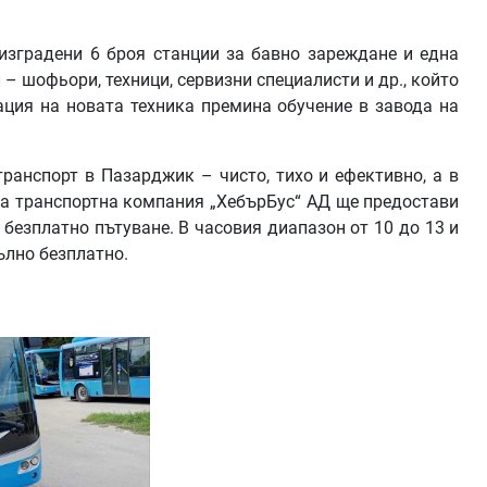
 изградени 6 броя станции за бавно зареждане и една
– шофьори, техници, сервизни специалисти и др., който
ация на новата техника премина обучение в завода на
ранспорт в Пазарджик – чисто, тихо и ефективно, а в
ва транспортна компания „ХебърБус“ АД ще предостави
безплатно пътуване. В часовия диапазон от 10 до 13 и
пълно безплатно.