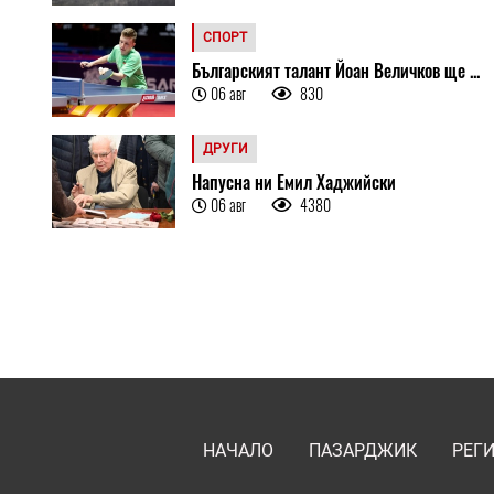
СПОРТ
Българският талант Йоан Величков ще ...
06 авг
830
ДРУГИ
Напусна ни Емил Хаджийски
06 авг
4380
НАЧАЛО
ПАЗАРДЖИК
РЕГ