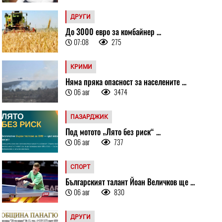
ДРУГИ
До 3000 евро за комбайнер ...
07:08
275
КРИМИ
Няма пряка опасност за населените ...
06 авг
3474
ПАЗАРДЖИК
Под мотото „Лято без риск“ ...
06 авг
737
СПОРТ
Българският талант Йоан Величков ще ...
06 авг
830
ДРУГИ