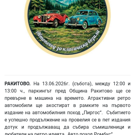
РАКИТОВО.
На 13.06.2026г. (събота), между 12:00 и
13:00 ч., паркингът пред Община Ракитово ще се
превърне в машина на времето. Атрактивни ретро
автомобили ще акостират в рамките на първото
издание на автомобилния поход „Пиргос“. Събитието
е успешно продължение на провелия се в пет издания
дотук и продължаващ да събира съмишленици и
любители на ретро идеята „Авто поход Ромбус“.