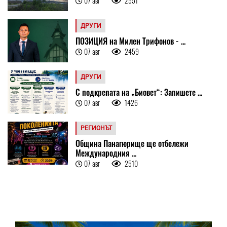
07 авг
2551
ДРУГИ
ПОЗИЦИЯ на Милен Трифонов - ...
07 авг
2459
ДРУГИ
С подкрепата на „Биовет“: Запишете ...
07 авг
1426
РЕГИОНЪТ
Община Панагюрище ще отбележи
Международния ...
07 авг
2510