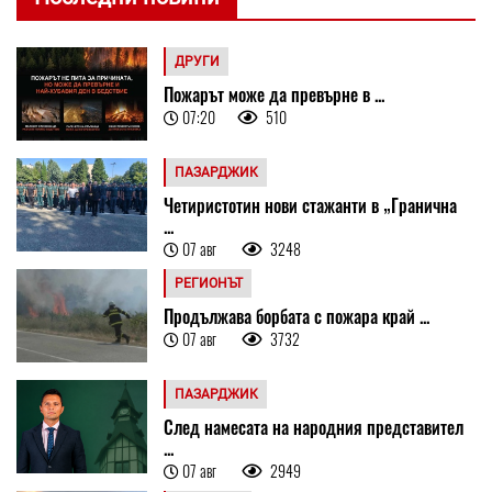
ДРУГИ
Пожарът може да превърне в ...
07:20
510
ПАЗАРДЖИК
Четиристотин нови стажанти в „Гранична
...
07 авг
3248
РЕГИОНЪТ
Продължава борбата с пожара край ...
07 авг
3732
ПАЗАРДЖИК
След намесата на народния представител
...
07 авг
2949