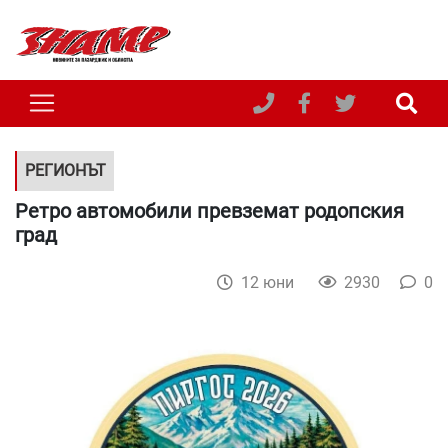
РЕГИОНЪТ
Ретро автомобили превземат родопския
град
12 юни
2930
0