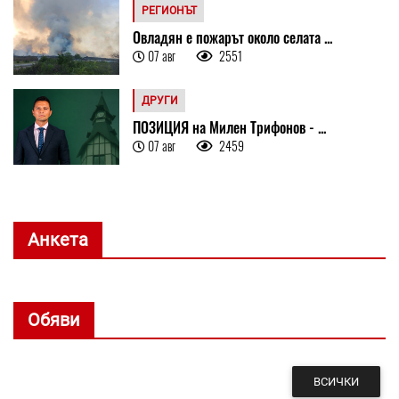
РЕГИОНЪТ
Овладян е пожарът около селата ...
07 авг
2551
ДРУГИ
ПОЗИЦИЯ на Милен Трифонов - ...
07 авг
2459
Анкета
Обяви
ВСИЧКИ