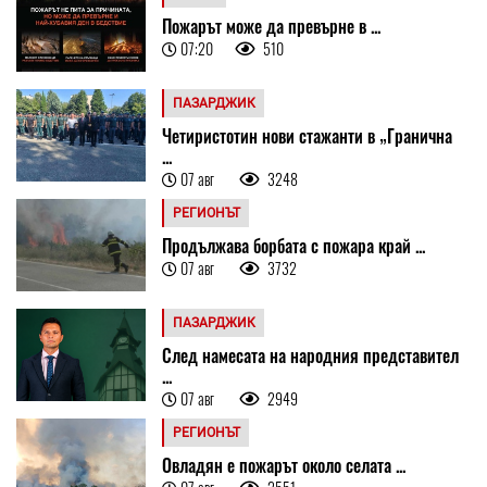
Пожарът може да превърне в ...
07:20
510
ПАЗАРДЖИК
Четиристотин нови стажанти в „Гранична
...
07 авг
3248
РЕГИОНЪТ
Продължава борбата с пожара край ...
07 авг
3732
ПАЗАРДЖИК
След намесата на народния представител
...
07 авг
2949
РЕГИОНЪТ
Овладян е пожарът около селата ...