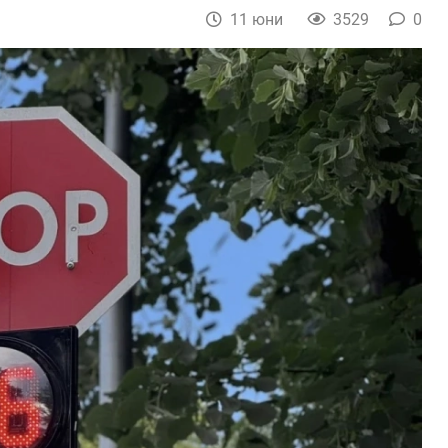
11 юни
3529
0