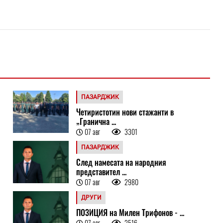
ПАЗАРДЖИК
Четиристотин нови стажанти в
„Гранична ...
07 авг
3301
ПАЗАРДЖИК
След намесата на народния
представител ...
07 авг
2980
ДРУГИ
ПОЗИЦИЯ на Милен Трифонов - ...
07 авг
2516