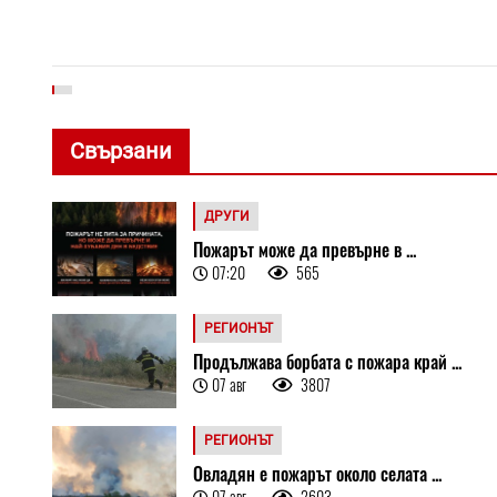
Свързани
ДРУГИ
Пожарът може да превърне в ...
07:20
565
РЕГИОНЪТ
Продължава борбата с пожара край ...
07 авг
3807
РЕГИОНЪТ
Овладян е пожарът около селата ...
07 авг
2603