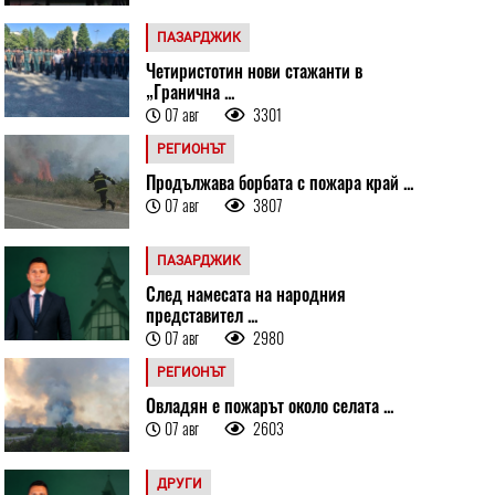
ПАЗАРДЖИК
Четиристотин нови стажанти в
„Гранична ...
07 авг
3301
РЕГИОНЪТ
Продължава борбата с пожара край ...
07 авг
3807
ПАЗАРДЖИК
След намесата на народния
представител ...
07 авг
2980
РЕГИОНЪТ
Овладян е пожарът около селата ...
07 авг
2603
ДРУГИ