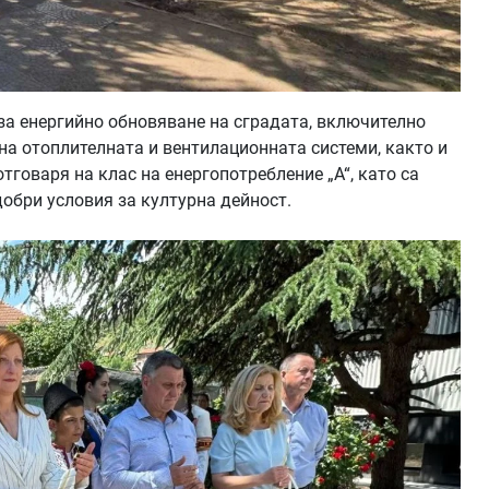
за енергийно обновяване на сградата, включително
на отоплителната и вентилационната системи, както и
тговаря на клас на енергопотребление „А“, като са
добри условия за културна дейност.