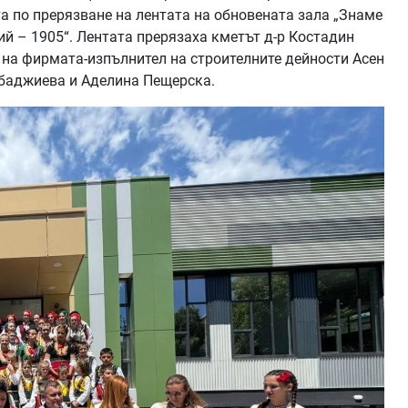
а по прерязване на лентата на обновената зала „Знаме
дий – 1905“. Лентата прерязаха кметът д-р Костадин
 на фирмата-изпълнител на строителните дейности Асен
баджиева и Аделина Пещерска.