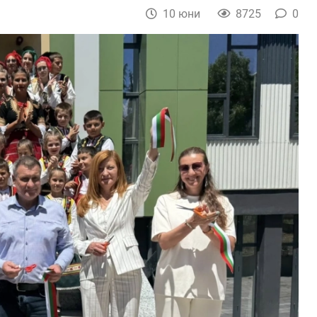
10 юни
8725
0