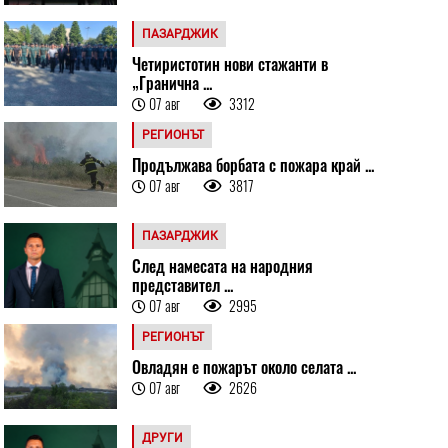
ПАЗАРДЖИК
Четиристотин нови стажанти в
„Гранична ...
07 авг
3312
РЕГИОНЪТ
Продължава борбата с пожара край ...
07 авг
3817
ПАЗАРДЖИК
След намесата на народния
представител ...
07 авг
2995
РЕГИОНЪТ
Овладян е пожарът около селата ...
07 авг
2626
ДРУГИ