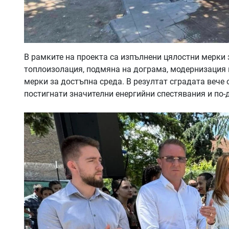
В рамките на проекта са изпълнени цялостни мерки 
топлоизолация, подмяна на дограма, модернизация 
мерки за достъпна среда. В резултат сградата вече о
постигнати значителни енергийни спестявания и по-