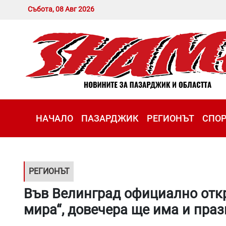
Събота, 08 Авг 2026
НАЧАЛО
ПАЗАРДЖИК
РЕГИОНЪТ
СПО
РЕГИОНЪТ
Във Велинград официално откр
мира“, довечера ще има и пра