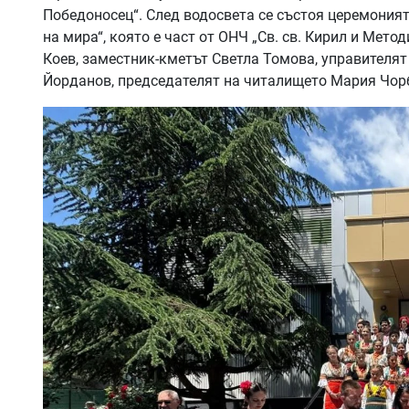
Победоносец“. След водосвета се състоя церемоният
на мира“, която е част от ОНЧ „Св. св. Кирил и Мето
Коев, заместник-кметът Светла Томова, управителят
Йорданов, председателят на читалището Мария Чор