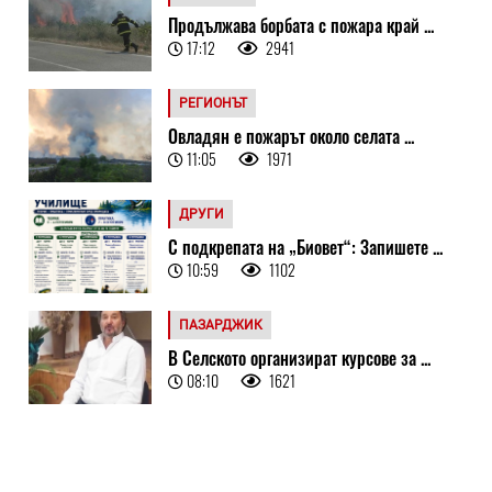
Продължава борбата с пожара край ...
17:12
2941
РЕГИОНЪТ
Овладян е пожарът около селата ...
11:05
1971
ДРУГИ
С подкрепата на „Биовет“: Запишете ...
10:59
1102
ПАЗАРДЖИК
В Селското организират курсове за ...
08:10
1621