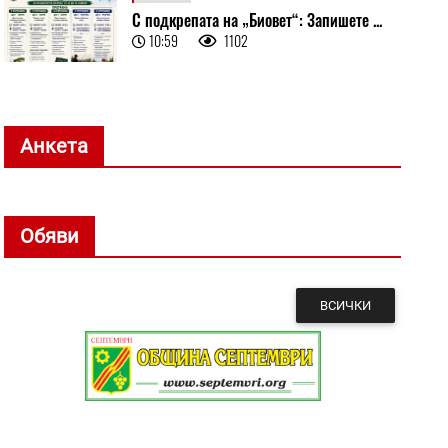
С подкрепата на „Биовет“: Запишете ...
10:59
1102
Анкета
Обяви
ВСИЧКИ