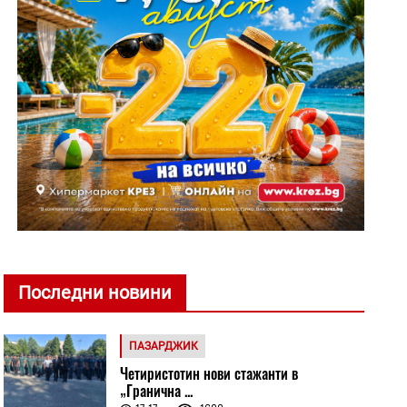
Последни новини
ПАЗАРДЖИК
Четиристотин нови стажанти в
„Гранична ...