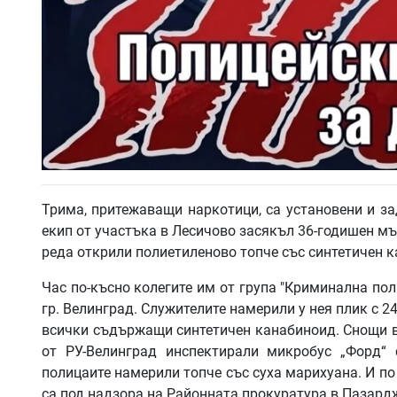
Трима, притежаващи наркотици, са установени и з
екип от участъка в Лесичово засякъл 36-годишен мъ
реда открили полиетиленово топче със синтетичен 
Час по-късно колегите им от група "Криминална по
гр. Велинград. Служителите намерили у нея плик с 2
всички съдържащи синтетичен канабиноид. Снощи в
от РУ-Велинград инспектирали микробус „Форд“ 
полицаите намерили топче със суха марихуана. И по
са под надзора на Районната прокуратура в Пазард