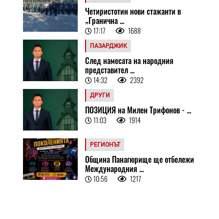
Четиристотин нови стажанти в
„Гранична ...
17:17
1688
ПАЗАРДЖИК
След намесата на народния
представител ...
14:32
2392
ДРУГИ
ПОЗИЦИЯ на Милен Трифонов - ...
11:03
1914
РЕГИОНЪТ
Община Панагюрище ще отбележи
Международния ...
10:56
1217