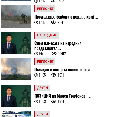
17:17
1688
РЕГИОНЪТ
Продължава борбата с пожара край ...
17:12
2941
ПАЗАРДЖИК
След намесата на народния
представител ...
14:32
2392
РЕГИОНЪТ
Овладян е пожарът около селата ...
11:05
1971
ДРУГИ
ПОЗИЦИЯ на Милен Трифонов - ...
11:03
1914
ДРУГИ