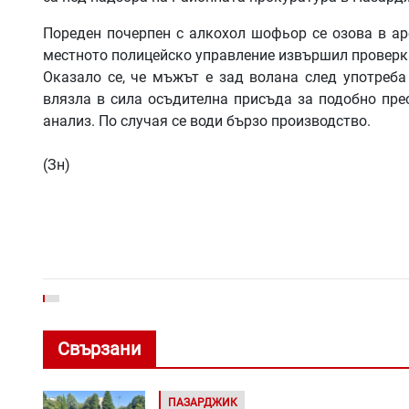
Пореден почерпен с алкохол шофьор се озова в аре
местното полицейско управление извършил проверка
Оказало се, че мъжът е зад волана след употреба
влязла в сила осъдителна присъда за подобно пре
анализ. По случая се води бързо производство.
(Зн)
Свързани
ПАЗАРДЖИК