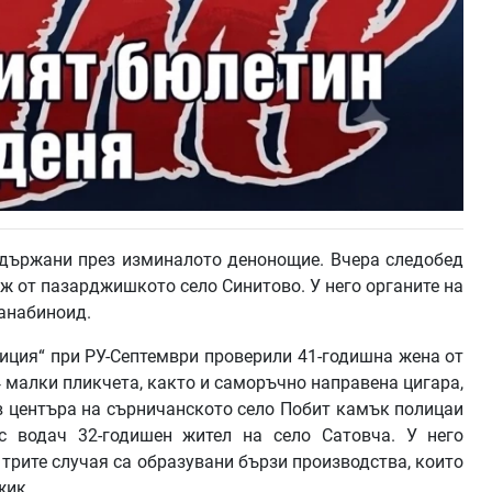
адържани през изминалото денонощие. Вчера следобед
ж от пазарджишкото село Синитово. У него органите на
канабиноид.
лиция“ при РУ-Септември проверили 41-годишна жена от
4 малки пликчета, както и саморъчно направена цигара,
 центъра на сърничанското село Побит камък полицаи
с водач 32-годишен жител на село Сатовча. У него
 трите случая са образувани бързи производства, които
жик.