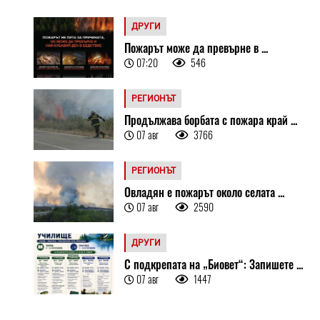
ДРУГИ
Пожарът може да превърне в ...
07:20
546
РЕГИОНЪТ
Продължава борбата с пожара край ...
07 авг
3766
РЕГИОНЪТ
Овладян е пожарът около селата ...
07 авг
2590
ДРУГИ
С подкрепата на „Биовет“: Запишете ...
07 авг
1447