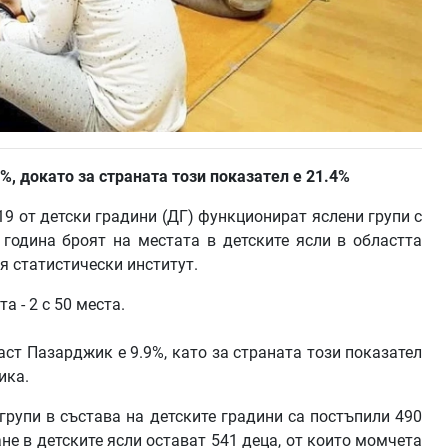
9%, докато
за страната този показател е 21.4%
19 от детски градини (ДГ) функционират яслени групи с
 година броят на местата в детските ясли в областта
я статистически институт.
а - 2 с 50 места.
аст Пазарджик е 9.9%, като за страната този показател
ика.
 групи в състава на детските градини са постъпили 490
не в детските ясли остават 541 деца, от които момчета