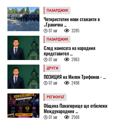
ПАЗАРДЖИК
Четиристотин нови стажанти в
„Гранична ...
07 авг
3285
ПАЗАРДЖИК
След намесата на народния
представител ...
07 авг
2963
ДРУГИ
ПОЗИЦИЯ на Милен Трифонов - ...
07 авг
2498
РЕГИОНЪТ
Община Панагюрище ще отбележи
Международния ...
07 авг
2568