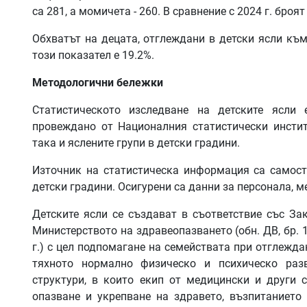
са 281, а момичета - 260. В сравнение с 2024 г. броя
Обхватът на децата, отглеждани в детски ясли към 
този показател е 19.2%.
Методологични бележки
Статистическото изследване на детските ясли 
провеждано от Националния статистически инстит
така и яслените групи в детски градини.
Източник на статистическа информация са самосто
детски градини. Осигурени са данни за персонала, м
Детските ясли се създават в съответствие със За
Министерството на здравеопазването (обн. ДВ, бр. 10
г.) с цел подпомагане на семействата при отглежда
тяхното нормално физическо и психическо разв
структури, в които екип от медицински и други 
опазване и укрепване на здравето, възпитанието