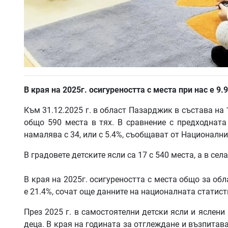
В края на 2025г. осигуреността с места при нас е 9.
Към 31.12.2025 г. в област Пазарджик в състава на 
общо 590 места в тях. В сравнение с предходната
намалява с 34, или с 5.4%, съобщават от Национални
В градовете детските ясли са 17 с 540 места, а в селат
В края на 2025г. осигуреността с места общо за обл
е 21.4%, сочат още данните на националната статист
През 2025 г. в самостоятелни детски ясли и яслени
деца. В края на годината за отглеждане и възпитава