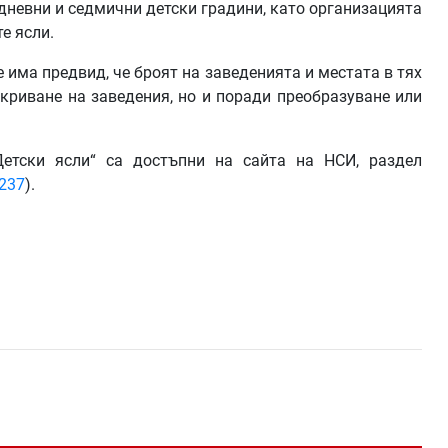
одневни и седмични детски градини, като организацията
те ясли.
е има предвид, че броят на заведенията и местата в тях
акриване на заведения, но и поради преобразуване или
етски ясли“ са достъпни на сайта на НСИ, раздел
/237
).