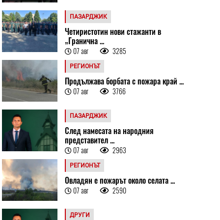
ПАЗАРДЖИК
Четиристотин нови стажанти в
„Гранична ...
07 авг
3285
РЕГИОНЪТ
Продължава борбата с пожара край ...
07 авг
3766
ПАЗАРДЖИК
След намесата на народния
представител ...
07 авг
2963
РЕГИОНЪТ
Овладян е пожарът около селата ...
07 авг
2590
ДРУГИ