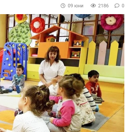
09 юни
2186
0