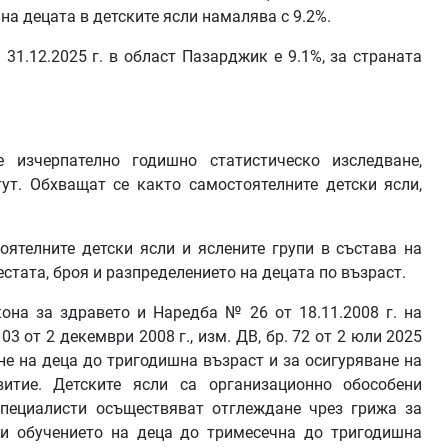
т на децата в детските ясли намалява с 9.2%.
31.12.2025 г. в област Пазарджик е 9.1%, за страната
е изчерпателно годишно статистическо изследване,
ут. Обхващат се както самостоятелните детски ясли,
ятелните детски ясли и яслените групи в състава на
естата, броя и разпределението на децата по възраст.
кона за здравето и Наредба № 26 от 18.11.2008 г. на
3 от 2 декември 2008 г., изм. ДВ, бр. 72 от 2 юли 2025
не на деца до тригодишна възраст и за осигуряване на
итие. Детските ясли са организационно обособени
специалисти осъществяват отглеждане чрез грижа за
 и обучението на деца до тримесечна до тригодишна