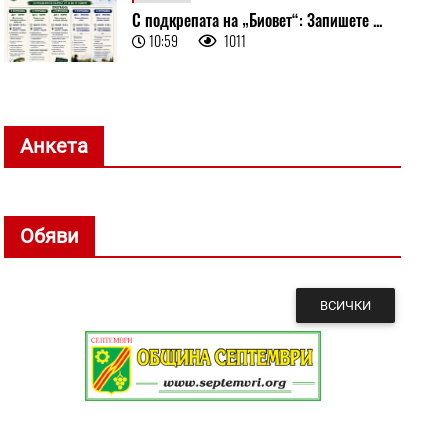
С подкрепата на „Биовет“: Запишете ...
10:59
1011
Анкета
Обяви
ВСИЧКИ