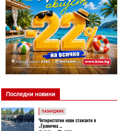
Последни новини
ПАЗАРДЖИК
Четиристотин нови стажанти в
„Гранична ...