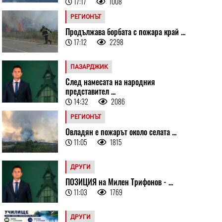
17:17
1008
РЕГИОНЪТ
Продължава борбата с пожара край ...
17:12
2298
ПАЗАРДЖИК
След намесата на народния
представител ...
14:32
2086
РЕГИОНЪТ
Овладян е пожарът около селата ...
11:05
1815
ДРУГИ
ПОЗИЦИЯ на Милен Трифонов - ...
11:03
1769
ДРУГИ