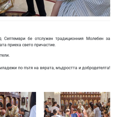
ад Септември бе отслужен традиционния Молебен за
ата приеха свето причастие.
тели.
младежи по пътя на вярата, мъдростта и добродетелта!