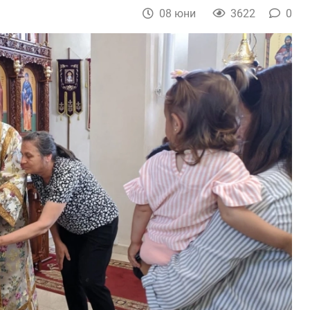
08 юни
3622
0