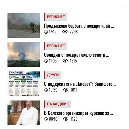
РЕГИОНЪТ
Продължава борбата с пожара край ...
17:12
2298
РЕГИОНЪТ
Овладян е пожарът около селата ...
11:05
1815
ДРУГИ
С подкрепата на „Биовет“: Запишете ...
10:59
1011
ПАЗАРДЖИК
В Селското организират курсове за ...
08:10
1120