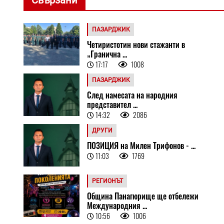
Свързани
ПАЗАРДЖИК
Четиристотин нови стажанти в
„Гранична ...
17:17
1008
ПАЗАРДЖИК
След намесата на народния
представител ...
14:32
2086
ДРУГИ
ПОЗИЦИЯ на Милен Трифонов - ...
11:03
1769
РЕГИОНЪТ
Община Панагюрище ще отбележи
Международния ...
10:56
1006