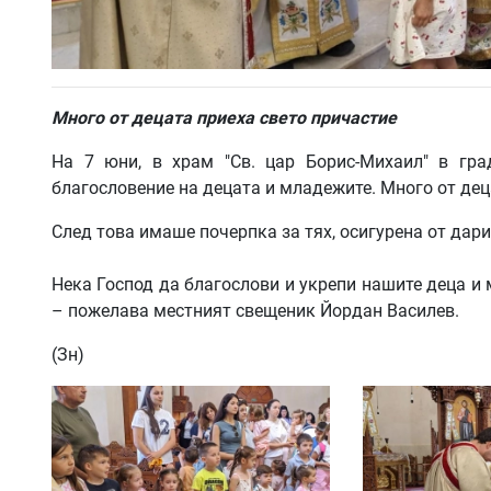
Много от децата приеха свето причастие
На 7 юни, в храм "Св. цар Борис-Михаил" в гр
благословение на децата и младежите. Много от дец
След това имаше почерпка за тях, осигурена от дари
Нека Господ да благослови и укрепи нашите деца и 
– пожелава местният свещеник Йордан Василев.
(Зн)