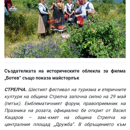
Създателката на историческите облекла за филма
„Ботев“ също показа майсторлък
СТРЕЛЧА.
Шестият фестивал на туризма и етеричните
култури на община Стрелча започна силно на 29 май
(петък). Емблематичният форум, правоприемник на
Празника на розата, официално бе открит от Васил
Кацаров – зам.-кмет на община Стрелча на
централния площад „Дружба“. В обръщението към