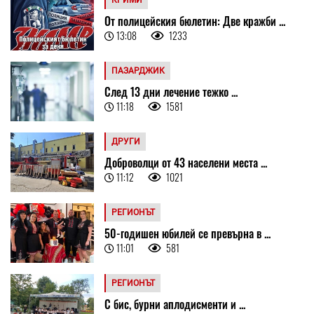
От полицейския бюлетин: Две кражби ...
13:08
1233
ПАЗАРДЖИК
След 13 дни лечение тежко ...
11:18
1581
ДРУГИ
Доброволци от 43 населени места ...
11:12
1021
РЕГИОНЪТ
50-годишен юбилей се превърна в ...
11:01
581
РЕГИОНЪТ
С бис, бурни аплодисменти и ...