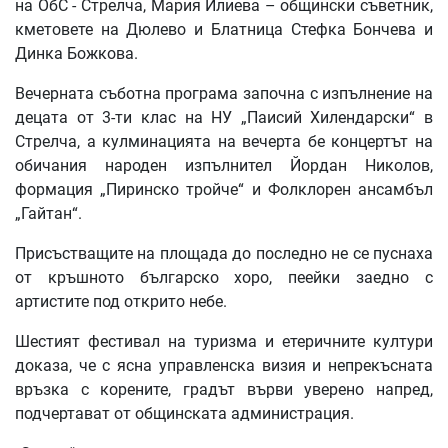
на ОбС - Стрелча, Мария Илиева – общински съветник,
кметовете на Дюлево и Блатница Стефка Бончева и
Динка Божкова.
Вечерната съботна програма започна с изпълнение на
децата от 3-ти клас на НУ „Паисий Хилендарски“ в
Стрелча, а кулминацията на вечерта бе концертът на
обичания народен изпълнител Йордан Николов,
формация „Пиринско тройче“ и Фолклорен ансамбъл
„Гайтан“.
Присъстващите на площада до последно не се пуснаха
от кръшното българско хоро, пеейки заедно с
артистите под открито небе.
Шестият фестивал на туризма и етеричните култури
доказа, че с ясна управленска визия и непрекъсната
връзка с корените, градът върви уверено напред,
подчертават от общинската администрация.