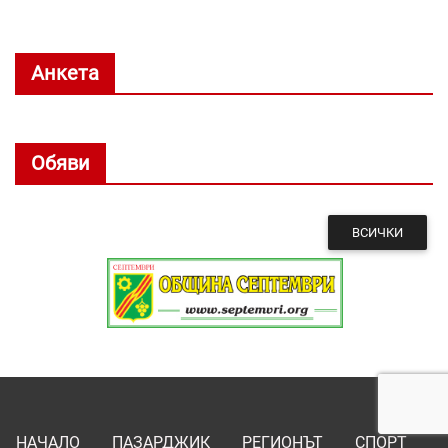
Анкета
Обяви
ВСИЧКИ
НАЧАЛО
ПАЗАРДЖИК
РЕГИОНЪТ
СПОРТ