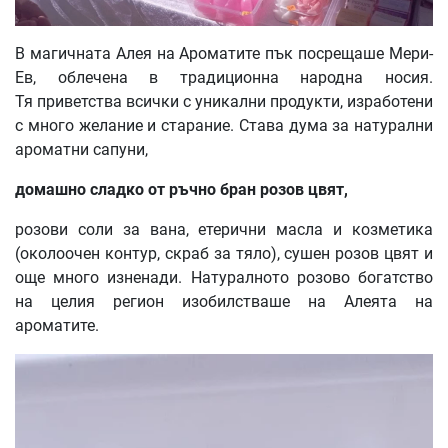
В магичната Алея на Ароматите пък посрещаше Мери-
Ев, облечена в традиционна народна носия.
Тя приветства всички с уникални продукти, изработени
с много желание и старание. Става дума за натурални
ароматни сапуни,
домашно сладко от ръчно бран розов цвят,
розови соли за вана, етерични масла и козметика
(околоочен контур, скраб за тяло), сушен розов цвят и
още много изненади. Натуралното розово богатство
на целия регион изобилстваше на Алеята на
ароматите.