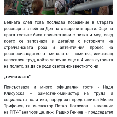
Веднага след това последва посещение в Старата
розоварна в нейния Ден на отворените врати. Още на
прага гостите бяха приветствани с питка и мед, след
което се запознаха в детайли с историята на
стрелчанската роза и автентичния процес на
розопроизводство от миналото - поминък, изискващ
непосилен труд, който започва още в 4 часа сутринта
на полето, за да се роди световноизвестното ни
„течно злато“
Присъстваха и много официални гости - Надя
Клисурска – заместник-министър на труда и
социалната политика, народният представител Милен
Трифонов, гл. инспектор Петко Шотлеков – началник
на РПУ-Панагюрище, инж. Рашко Генчев – председател