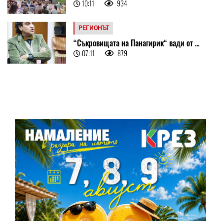
10:11
934
РЕГИОНЪТ
“Съкровищата на Панагирик“ вади от ...
07:11
879