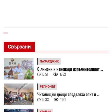
Свързани
ПАЗАРДЖИК
С лимони и изненади изпълнителният ...
15:51
1782
РЕГИОНЪТ
Читалищни дейци споделяха опит и ...
15:33
1131
КРИМИ