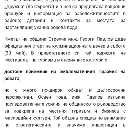
„Дружба“ (до Сърцето) и в нея се предлагаха подробни
брошури и информация за забележителностите в
района; детайли и контакти за местата за
настаняване; уханна розова вода.
Кметът на община Стрелча инж. Георги Павлов даде
официалния старт на кулминационната вечер в събота
(30 май). В приветствието си той подчерта, че
Фестивалът на туризма и етеричните култури е
достоен приемник на емблематичния Празник на
розата,
но с много по-широк обхват и дългосрочни
перспективи. Освен това, инж. Павлов изтъкна
последователните усилия на общинското ръководство
за подкрепа на местния туризъм и бизнеса с
маслодайни култури. Той обърна специално внимание
на стратегическите и значими инвестиции в