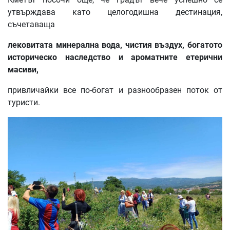
утвърждава като целогодишна дестинация,
съчетаваща
лековитата минерална вода, чистия въздух, богатото
историческо наследство и ароматните етерични
масиви,
привличайки все по-богат и разнообразен поток от
туристи.