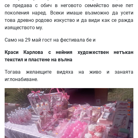
се предава с обич в неговото семейство вече пет
поколения наред. Всеки имаше възможно да усети
това древно родово изкуство и да види как се ражда
изяществото му.
Само на 29 май гост на фестивала бе и
Краси Карлова с нейния художествен нетъкан
текстил и пластене на вълна
Тогава желаещите видяха на живо и занаята
иглонабиване.