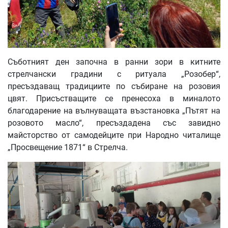
Съботният ден започна в ранни зори в китните
стрелчански градини с ритуала „Розобер“,
пресъздаващ традициите по събиране на розовия
цвят. Присъстващите се пренесоха в миналото
благодарение на вълнуващата възстановка „Пътят на
розовото масло“, пресъздадена със завидно
майсторство от самодейците при Народно читалище
„Просвещение 1871“ в Стрелча.