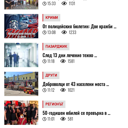
15:33
1131
КРИМИ
От полицейския бюлетин: Две кражби ...
13:08
1233
ПАЗАРДЖИК
След 13 дни лечение тежко ...
11:18
1581
ДРУГИ
Доброволци от 43 населени места ...
11:12
1021
РЕГИОНЪТ
50-годишен юбилей се превърна в ...
11:01
581