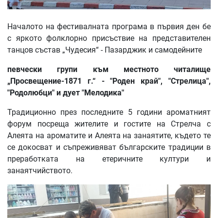
Началото на фестивалната програма в първия ден бе
с яркото фолклорно присъствие на представителен
танцов състав „Чудесия“ - Пазарджик и самодейните
певчески групи към местното читалище
„Просвещение-1871 г.“ - "Роден край", "Стрелица",
"Родолюбци" и дует "Мелодика"
Традиционно през последните 5 години ароматният
форум посреща жителите и гостите на Стрелча с
Алеята на ароматите и Алеята на занаятите, където те
се докосват и съпреживяват българските традиции в
преработката на етеричните култури и
занаятчийството.