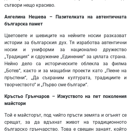
сътвори нещо красиво.
Ангелина Нешева – Пазителката на автентичната
българска памет
Цветовете и шевиците на нейните носии разказват
истории за българския дух. Тя изработва автентични
носии и униформи за национално дружество
„Традиция“ и сдружение „Единение“ за цялата страна.
Нейно дело са историческите облекла за филма
„Ботев“, както и за мащабни проекти като „Пеене на
пръстени“, „Да съхраним културата, традициите и
творчеството“ и „Първо сме българи“.
Кръстьо Грънчаров – Изкуството на пет поколения
майстори
Той е майсторът, под чийто пръсти земята и огънят се
срещат, за да вдъхнат живот на традиционното
българско грънчарство. Това е свещен занаят, който