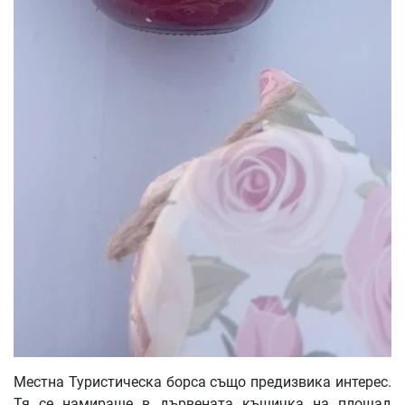
Местна Туристическа борса също предизвика интерес.
Тя се намираше в дървената къщичка на площад