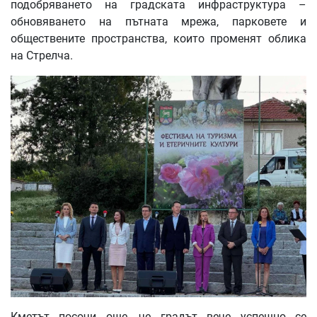
подобряването на градската инфраструктура –
обновяването на пътната мрежа, парковете и
обществените пространства, които променят облика
на Стрелча.
Кметът посочи още, че градът вече успешно се