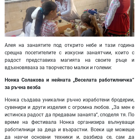
Алея на занаятите под открито небе и тази година
срещна посетителите с изкусни занаятчии, които с
радост представиха магията на своите ръце и
вдъхновяваха за творчество малки и големи:
Нонка Солакова и нейната „Веселата работилничка“
за ръчна везба
Нонка създава уникални ръчно изработени бродерии,
сувенири и други изделия с огромна любов. „За мен е
истинска радост да предавам занаята“, споделя тя. По
време на фестивала Нонка организира вълнуващи
работилници за деца и възрастни. Всеки ще можеше
да научи основни техники и, разбира се, сам да