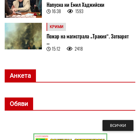
Напусна ни Емил Хаджийски
16:38
1593
КРИМИ
Пожар на магистрала „Тракия“. Затварят
...
15:12
2418
Анкета
Обяви
ВСИЧКИ