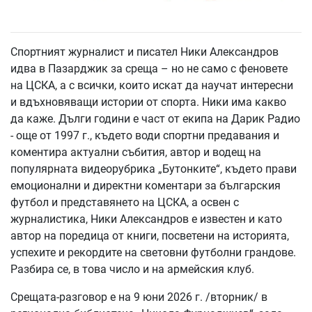
Спортният журналист и писател Ники Александров
идва в Пазарджик за среща – но не само с феновете
на ЦСКА, а с всички, които искат да научат интересни
и вдъхновяващи истории от спорта. Ники има какво
да каже. Дълги години е част от екипа на Дарик Радио
- още от 1997 г., където води спортни предавания и
коментира актуални събития, автор и водещ на
популярната видеорубрика „Бутонките“
, където прави
емоционални и директни коментари за българския
футбол и представянето на ЦСКА, а освен с
журналистика, Ники Александров е известен и като
автор на поредица от книги, посветени на историята,
успехите и рекордите на световни футболни грандове.
Разбира се, в това число и на армейския клуб.
Срещата-разговор е на 9 юни 2026 г. /вторник/ в