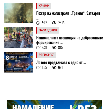
КРИМИ
Пожар на магистрала „Тракия“. Затварят
...
15:12
2418
ПАЗАРДЖИК
Националната асоциация на доброволните
формирования ...
13:31
815
РЕГИОНЪТ
Лятото продължава с едно от ...
11:55
681