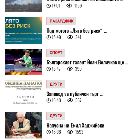
17:01
1156
ПАЗАРДЖИК
Под мотото „Лято без риск“ ...
16:49
341
СПОРТ
Българският талант Йоан Величков ще ...
16:47
390
ДРУГИ
Заповед за публичен търг ...
16:40
567
ДРУГИ
Напусна ни Емил Хаджийски
16:38
1593