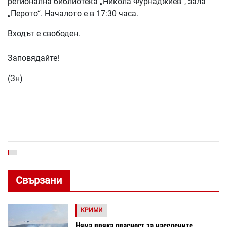
регионална библиотека „Никола Фурнаджиев“, зала
„Перото“. Началото е в 17:30 часа.
Входът е свободен.
Заповядайте!
(Зн)
Свързани
КРИМИ
Няма пряка опасност за населените ...