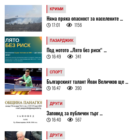
КРИМИ
Няма пряка опасност за населените ...
17:01
1156
ПАЗАРДЖИК
Под мотото „Лято без риск“ ...
16:49
341
СПОРТ
Българският талант Йоан Величков ще ...
16:47
390
ДРУГИ
Заповед за публичен търг ...
16:40
567
ДРУГИ