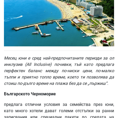
Месец
юни
е
сред
най
-
предпочитаните
периоди
за
ол
инклузив
(All Inclusive)
почивки
,
тъй
като
предлага
перфектен
баланс
между
по
-
ниски
цени
,
по
-
малко
тълпи
и
приятно
топло
време
,
което
ти
позволява
да
стоиш
по
-
дълго
време
на
плажа
без
да
се
„
пържиш
“.
Българското
Черноморие
предлага отлични условия за семейства през юни,
като много хотели дават големи отстъпки за ранни
записвания или специални пакети до средата на