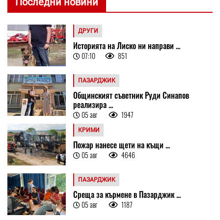
Последни новини
ДРУГИ
Историята на Лиско ни направи ...
07:10
851
ПАЗАРДЖИК
Общинският съветник Руди Синапов
реализира ...
05 авг
1947
КРИМИ
Пожар нанесе щети на къщи ...
05 авг
4646
ПАЗАРДЖИК
Среща за кърмене в Пазарджик ...
05 авг
1187