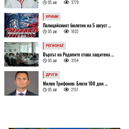
05 авг
3779
КРИМИ
Полицейският бюлетин на 5 август ...
05 авг
1632
РЕГИОНЪТ
Върхът на Родопите става защитена ...
05 авг
3154
ДРУГИ
Милен Трифонов: Близо 100 дни ...
05 авг
2151