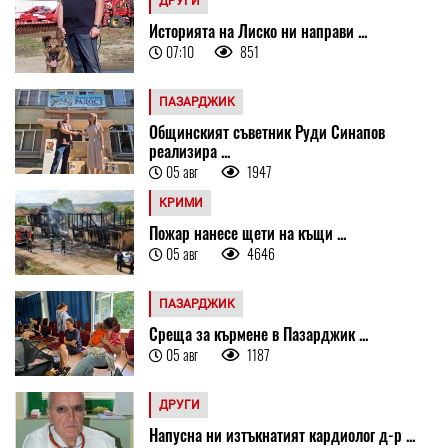
ДРУГИ
Историята на Лиско ни направи ...
07:10
851
ПАЗАРДЖИК
Общинският съветник Руди Синапов
реализира ...
05 авг
1947
КРИМИ
Пожар нанесе щети на къщи ...
05 авг
4646
ПАЗАРДЖИК
Среща за кърмене в Пазарджик ...
05 авг
1187
ДРУГИ
Напусна ни изтъкнатият кардиолог д-р ...