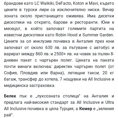
брандове като LC Waikiki, DeFacto, Koton и Mavi, където
цените в турски лири са изключително ниски. Вечер
зоната около пристанището оживява. Има десетки
дискотеки на открито, барове и ресторанти. Юни е
месецът, в който започват големите партита на
известни дискотеки като Robin Hood и Summer Garden.
Цените за ол инклузив почивка в Анталия през юни
започват от около 630 лв. за пътуване с автобус и
варират между 860 лв. и 2500+ лв. на човек за пълен 8-
дневен пакет с чартърен полет. Цената на пакета
почти винаги включва: директен чартърен полет (от
София, Пловдив или Варна), летищни такси, 20 кг
багаж, трансфер до хотела, 7 нощувки на All Inclusive и
медицинска застраховка.
Белек
пък е „луксозната столица“ на Анталия и
предлага най-високия стандарт за All Inclusive и Ultra
All Inclusive почивка в цяла Турция, а
Кемер
е „зеления
рай“.