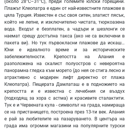
(около 28°C–31°C), преди големите юлски горещини.
Плажът Клеопатра е един от най-известните плажове в
цяла Турция. Известен е със своя ситен, златист пясък,
който не лепне, и изключително чистата, тюркоазена
вода. Входът е безплатен, а чадъри и шезлонги се
наемат срещу достъпна такса (ако не са включени в
пакета ви). Но тук първокласни плажове да искаш…
Юни е идеалното време и за историческите
забележителности. Крепостта на Алания е
разположена на скалист полуостров с невероятна
панорамна гледка към морето (до нея се стига лесно и
атрактивно с модерен лифт директно от плажа
Клеопатра). Пещерата Дамлаташ е в подножието на
крепостта и е известна с лечебния си въздух
(подходящ за хора с астма) и красивите сталактити.
Тук е и Червената кула - символът на града, намираща
се на пристанището, построена през 13-ти век. Алания
е рай за любителите на пазаруването. В центъра на
града има огромни магазини на популярните турски