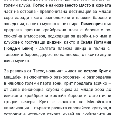
големи клуба.
Потос
е най-оживеното място в южната
част на острова - предпочитана дестинация за млади
хора заради гъсто разположените плажни барове и
заведения, в които музиката не спира.
Лименария
пък
предлага приятна крайбрежна алея с барове с по-
спокойна атмосфера, подходяща за двойки, но има и
клубове с гостуващи диджеи, както и
Скала
Потамия
(
Голдън
Бийч
)
- дългата плажна ивица е пълна с
таверни и барове, директно на пясъка, от които звучи
жива музика.
За разлика от Тасос, нощният живот на
остров
Крит
е
мащабен, изключително разнообразен и разпределен
в няколко големи парти зони. Крит предлага всичко –
от дива денонощна клубна сцена за млади хора до
изискани крайбрежни коктейл барове и автентични
гръцки вечери. Крит е люлката на Минойската
цивилизация – първата развита европейска култура, а
островът е истински открит музей за любителите на