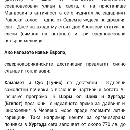
средновековни улици в света, а на пристанище
Мандраки в античността се е издигал легендарният
Родоски колос – едно от Седемте чудеса на древния
свят. Днес на входа му стоят две бронзови статуи на
елени (символ на острова) и три средновековни
вятърни мелници.
Ако
излезете
извън
Европа
,
северноафриканските дестинации предлагат силно
слънце и топли води:
Хамамет
и
Сус
(
Тунис
)
са достъпни - 8-дневни
самолетни почивки с включени чартъри и богата All
Inclusive програма. В
Шарм
ел
Шейх
и
Хургада
(
Египет
)
през юни е идеалното време за дайвинг и
шнорхелинг в Червено море преди големите летни
горещини. Така например цените за организирана
почивка в
Хургада
сега започват от около 770 лв. до