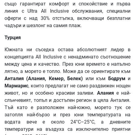
също гарантират комфорт и спокойствие и първа
линия с Ultra All Inclusive обслужвания, специални
оферти с над 30% отстъпка, включващи безплатни
чадъри и шезлонг на самия плаж.
Турция
Южната ни съседка остава абсолютният лидер в
концепцията All Inclusive с ненадминато съотношение
между цена и качество. През юни времето е напълно
лятно, а морето е топло. Може да се ориентирате към
Анталия
(
Алания
,
Кемер
,
Белек
)
или към
Бодрум
и
Мармарис
, които предлагат не само раздвижен нощен
живот, но и особено красиви заливи.
Алания
е най-
слънчевият, топъл и достъпен регион в цяла Анталия.
Тъй като е разположен най-южно, морето тук се
затопля най-бързо и през юни температурата на
водата вече е около 24°C–25°C, а дневните
температури на въздуха са изключително приятни