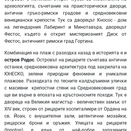
археологията, съчетание на праисторически дворци,
антични гръко-римски градове и средновековни
венециански крепости. Тук са дворецът Кносос - дом
на легендарния Лабиринт и Минотавъра, дворецът
Фестос, където е открит мистериозният Диск от
Фестос, античният римски град Гортина.
Комбинация на плаж с разходка назад в историята е и
остров
Родос
. Островът на рицарите съчетава антични
останки, средновековна архитектура под закрилата на
ЮНЕСКО, зелени природни феномени и уникални
плажове. Разходката по тесните калдъръмени улички
с масивни крепостни стени на Средновековния град
ще ви върне в епохата на кръстоносните походи. Тук е
двореца на Великия магистър - величествен замък от
XIV век, строен от рицарите хоспиталиери от Ордена на
св. Йоан, с внушителни зали, автентични мозайки,
рицарски брони и оръжия. Улицата на рицарите
(Ippoton) е една от най-добре запазените