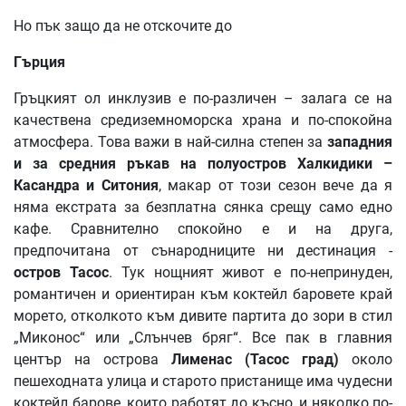
Но пък защо да не отскочите до
Гърция
Гръцкият ол инклузив е по-различен – залага се на
качествена средиземноморска храна и по-спокойна
атмосфера. Това важи в най-силна степен за
западния
и
за
средния
ръкав
на
полуостров
Халкидики
–
Касандра
и
Ситония
, макар от този сезон вече да я
няма екстрата за безплатна сянка срещу само едно
кафе. Сравнително спокойно е и на друга,
предпочитана от сънародниците ни дестинация -
остров
Тасос
. Тук нощният живот е по-непринуден,
романтичен и ориентиран към коктейл баровете край
морето, отколкото към дивите партита до зори в стил
„Миконос“ или „Слънчев бряг“. Все пак в главния
център на острова
Лименас
(
Тасос
град
)
около
пешеходната улица и старото пристанище има чудесни
коктейл барове, които работят до късно, и няколко по-