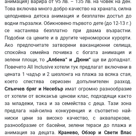
анимация) варира от 95 лв. – 135 лв. на човек на ден.
Това включва много добро качество на храната, силна
целодневна детска анимация и безплатен достъп до
водни пързалки. Обикновено първото дете (до 12-13 г.)
се настанява безплатно при двама възрастни.
Подобни са цените и в другите черноморски курорти.
Ако предпочитате затворени ваканционни селища,
спокойна семейна почивка с богата анимация и
зелени площи, то
„
Албена
“
и
„
Дюни
“
ще ви допаднат.
Повечето All Inclusive хотели тук предлагат включени в
цената 1 чадър и 2 шезлонга на плажа за всяка стая,
което спестява сериозен допълнителен разход.
Слънчев
бряг
и
Несебър
имат огромно разнообразие
от хотели от всякакъв ценови клас, подходящи както
за младежи, така и за семейства с деца. Тази зона
предлага най-силна конкуренция и съответно най-
ниски цени за високо качество, с аквапаркове,
разнообразие от басейни, зелени тераси до плажа и
анимация за децата.
Кранево
,
Обзор
и
Свети
Влас