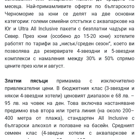
месеца. Най-примамливите оферти по българското
Черноморие за юни се делят на две основни
категории: големи семейни отстъпки с аквапаркове на
Юг и Ultra All Inclusive пакети с безплатни чадъри на
Север. През юни (особено до 15-20 юни) хотелите
работят по тарифи за „нисък/среден сезон“, което ви
позволява да резервирате 4-звездни и 5-звездни
комплекси с намаления между 30% и 50% спрямо
цените през юли и август.
Златни
пясъци
примамва с изключително
привлекателни цени. В бюджетния клас (3-звездни и
някои 4-звездни хотели) ценовият диапазон е 68 лв. –
95 лв. на човек на ден. Това включва настаняване
предимно във втора или трета линия (на около 200–
400 метра от плажа), стандартен All Inclusive с
български алкохол и ползване на басейн. Средният
семеен клас (4-зведни хотели с аквапаркове и