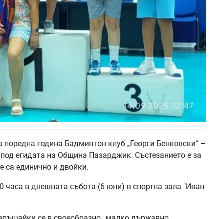
а поредна година Бадминтон клуб „Георги Бенковски“ –
 под егидата на Община Пазарджик. Състезанието е за
те са единично и двойки.
0 часа в днешната събота (6 юни) в спортна зала "Иван
ревръщайки се в своеобразно „малко държавно