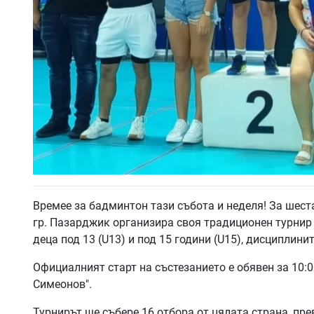
Времее за бадминтон тази събота и неделя! За шест
гр. Пазарджик организира своя традиционен турнир
деца под 13 (U13) и под 15 години (U15), дисциплини
Официалният старт на състезанието е обявен за 10:0
Симеонов".
Турнирът ще събере 16 отбора от цялата страна, п