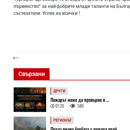
първенство“ за най-добрите млади таланти на Бълга
състезатели. Успех на всички !
Свързани
ДРУГИ
Пожарът може да превърне в ...
07:20
580
РЕГИОНЪТ
Продължава борбата с пожара край ...