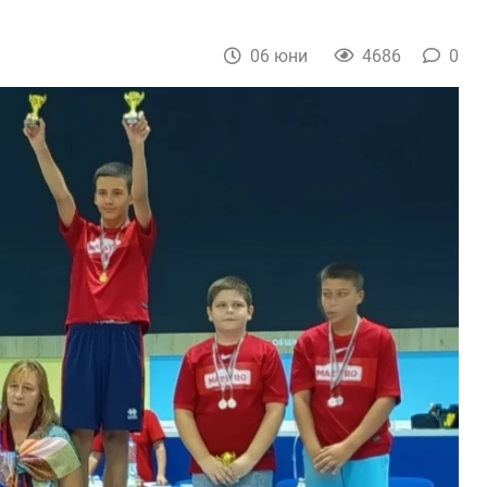
06 юни
4686
0