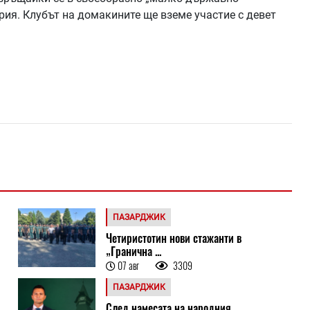
рия. Клубът на домакините ще вземе участие с девет
ПАЗАРДЖИК
Четиристотин нови стажанти в
„Гранична ...
07 авг
3309
ПАЗАРДЖИК
След намесата на народния