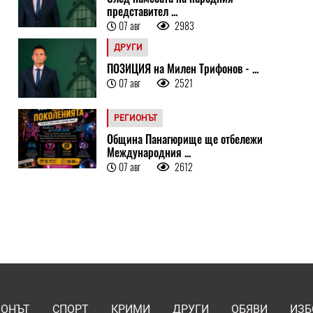
представител ...
07 авг
2983
ДРУГИ
ПОЗИЦИЯ на Милен Трифонов - ...
07 авг
2521
РЕГИОНЪТ
Община Панагюрище ще отбележи
Международния ...
07 авг
2612
ИОНЪТ
СПОРТ
КРИМИ
ДРУГИ
ОБЯВИ
ИЗБ