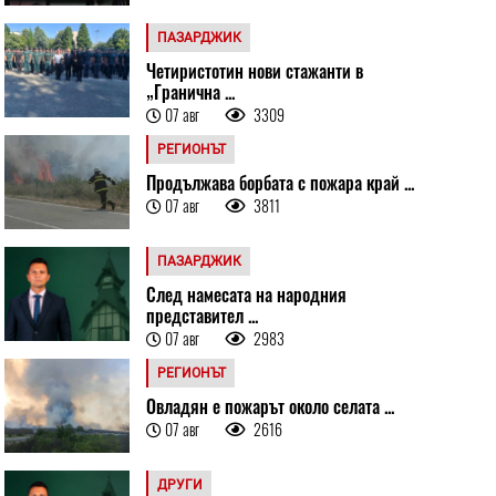
ПАЗАРДЖИК
Четиристотин нови стажанти в
„Гранична ...
07 авг
3309
РЕГИОНЪТ
Продължава борбата с пожара край ...
07 авг
3811
ПАЗАРДЖИК
След намесата на народния
представител ...
07 авг
2983
РЕГИОНЪТ
Овладян е пожарът около селата ...
07 авг
2616
ДРУГИ