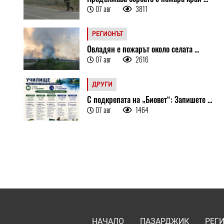
07 авг
3811
РЕГИОНЪТ
Овладян е пожарът около селата ...
07 авг
2616
ДРУГИ
С подкрепата на „Биовет“: Запишете ...
07 авг
1464
НАЧАЛО
ПАЗАРДЖИК
РЕГ