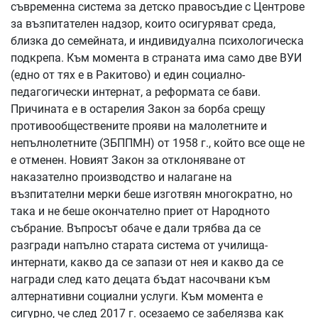
съвременна система за детско правосъдие с Центрове
за възпитателен надзор, които осигуряват среда,
близка до семейната, и индивидуална психологическа
подкрепа. Към момента в страната има само две ВУИ
(едно от тях е в Ракитово) и един социално-
педагогически интернат, а реформата се бави.
Причината е в остарелия Закон за борба срещу
противообществените прояви на малолетните и
непълнолетните (ЗБППМН) от 1958 г., който все още не
е отменен. Новият Закон за отклоняване от
наказателно производство и налагане на
възпитателни мерки беше изготвян многократно, но
така и не беше окончателно приет от Народното
събрание. Въпросът обаче е дали трябва да се
разгради напълно старата система от училища-
интернати, какво да се запази от нея и какво да се
награди след като децата бъдат насочвани към
алтернативни социални услуги. Към момента е
сигурно, че след 2017 г. осезаемо се забелязва как