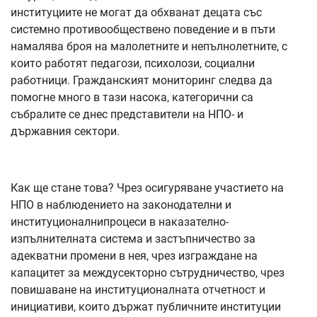
институциите не могат да обхванат децата със
системно противообществено поведение и в пъти
намалява броя на малолетните и непълнолетните, с
които работят педагози, психолози, социални
работници. Гражданският мониторинг следва да
помогне много в тази насока, категорични са
събралите се днес представители на НПО- и
държавния сектори.
Как ще стане това? Чрез осигуряване участието на
НПО в наблюдението на законодателни и
институционалнипроцеси в наказателно-
изпълнителната система и застъпничество за
адекватни промени в нея, чрез изграждане на
капацитет за междусекторно сътрудничество, чрез
повишаване на институционалната отчетност и
инициативи, които държат публичните институции