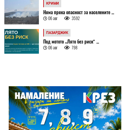
КРИМИ
Няма пряка опасност за населените ...
06 авг
3592
ПАЗАРДЖИК
Под мотото „Лято без риск“ ...
06 авг
798