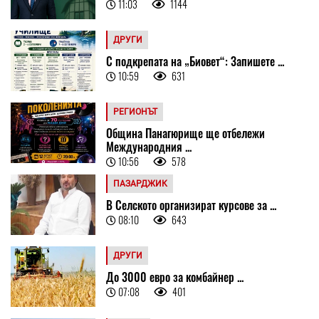
11:03
1144
ДРУГИ
С подкрепата на „Биовет“: Запишете ...
10:59
631
РЕГИОНЪТ
Община Панагюрище ще отбележи
Международния ...
10:56
578
ПАЗАРДЖИК
В Селското организират курсове за ...
08:10
643
ДРУГИ
До 3000 евро за комбайнер ...
07:08
401