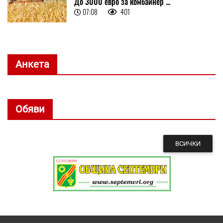
До 3000 евро за комбайнер ...
07:08
401
Анкета
Обяви
ВСИЧКИ