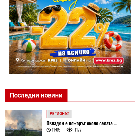
Последни новини
РЕГИОНЪТ
Овладян е пожарът около селата ...
11:05
1177