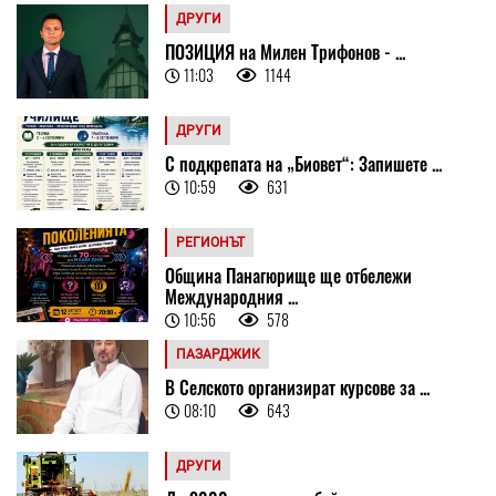
ДРУГИ
ПОЗИЦИЯ на Милен Трифонов - ...
11:03
1144
ДРУГИ
С подкрепата на „Биовет“: Запишете ...
10:59
631
РЕГИОНЪТ
Община Панагюрище ще отбележи
Международния ...
10:56
578
ПАЗАРДЖИК
В Селското организират курсове за ...
08:10
643
ДРУГИ