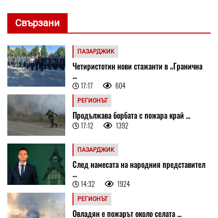
Свързани
ПАЗАРДЖИК
Четиристотин нови стажанти в „Гранична
...
17:17
604
РЕГИОНЪТ
Продължава борбата с пожара край ...
17:12
1392
ПАЗАРДЖИК
След намесата на народния представител
...
14:32
1924
РЕГИОНЪТ
Овладян е пожарът около селата ...