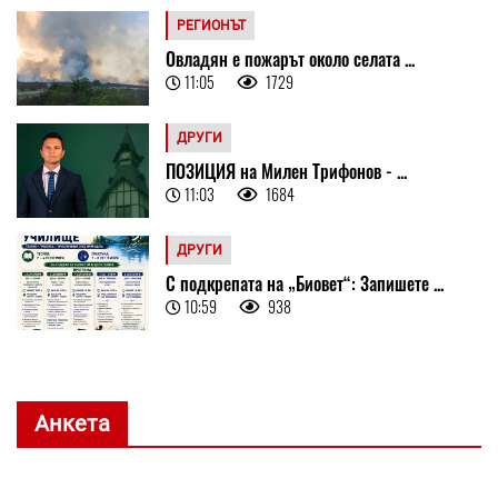
РЕГИОНЪТ
Овладян е пожарът около селата ...
11:05
1729
ДРУГИ
ПОЗИЦИЯ на Милен Трифонов - ...
11:03
1684
ДРУГИ
С подкрепата на „Биовет“: Запишете ...
10:59
938
Анкета