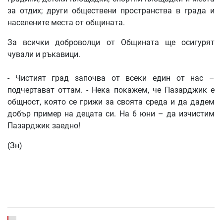
за отдих; други обществени пространства в града и
населените места от общината.
За всички доброволци от Общината ще осигурят
чували и ръкавици.
- Чистият град започва от всеки един от нас –
подчертават оттам. - Нека покажем, че Пазарджик е
общност, която се грижи за своята среда и да дадем
добър пример на децата си. На 6 юни – да изчистим
Пазарджик заедно!
(Зн)