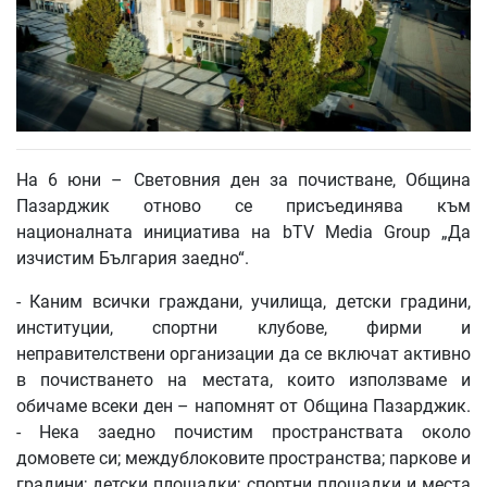
На 6 юни – Световния ден за почистване, Община
Пазарджик отново се присъединява към
националната инициатива на bTV Media Group „Да
изчистим България заедно“.
- Каним всички граждани, училища, детски градини,
институции, спортни клубове, фирми и
неправителствени организации да се включат активно
в почистването на местата, които използваме и
обичаме всеки ден – напомнят от Община Пазарджик.
- Нека заедно почистим пространствата около
домовете си; междублоковите пространства; паркове и
градини; детски площадки; спортни площадки и места