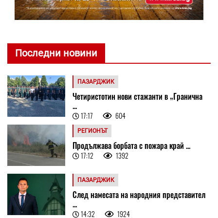
Последни новини
ПАЗАРДЖИК
Четиристотин нови стажанти в „Гранична
...
17:17
604
РЕГИОНЪТ
Продължава борбата с пожара край ...
17:12
1392
ПАЗАРДЖИК
След намесата на народния представител
...
14:32
1924