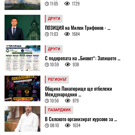
11:05
1729
ДРУГИ
ПОЗИЦИЯ на Милен Трифонов - ...
11:03
1684
ДРУГИ
С подкрепата на „Биовет“: Запишете ...
10:59
938
РЕГИОНЪТ
Община Панагюрище ще отбележи
Международния ...
10:56
879
ПАЗАРДЖИК
В Селското организират курсове за ...
08:10
1034