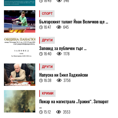
16:49
546
СПОРТ
Българският талант Йоан Величков ще ...
16:47
645
ДРУГИ
Заповед за публичен търг ...
16:40
1178
ДРУГИ
Напусна ни Емил Хаджийски
16:38
3756
КРИМИ
Пожар на магистрала „Тракия“. Затварят
...
15:12
3553