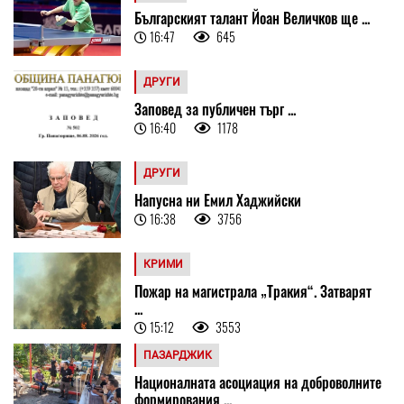
Българският талант Йоан Величков ще ...
16:47
645
ДРУГИ
Заповед за публичен търг ...
16:40
1178
ДРУГИ
Напусна ни Емил Хаджийски
16:38
3756
КРИМИ
Пожар на магистрала „Тракия“. Затварят
...
15:12
3553
ПАЗАРДЖИК
Националната асоциация на доброволните
формирования ...