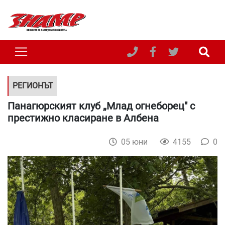
РЕГИОНЪТ
Панагюрският клуб „Млад огнеборец" с
престижно класиране в Албена
05 юни
4155
0