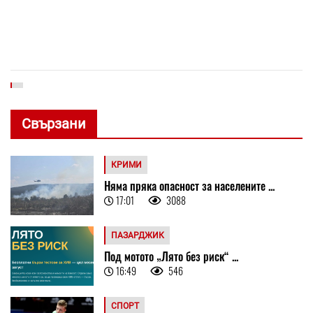
Свързани
КРИМИ
Няма пряка опасност за населените ...
17:01
3088
ПАЗАРДЖИК
Под мотото „Лято без риск“ ...
16:49
546
СПОРТ