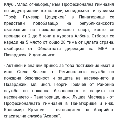
Клуб „Млад огнеборец" към Професионална гимназия
по индустриални технологии, мениджмънт и туризъм
“Проф. Лъчезар Цоцорков” в Панагюрище се
представи подобаващо на републиканското
състезание по пожароприложен спорт, което се
проведе от 2 до 5 юни в курорта Албена. Отборът се
нареди на 5 място от общо 28 тима от цялата страна,
съобщиха от Областната дирекция на МВР в
Пазарджик. И допълниха:
- Активен и значим принос за това постижение имат и
инж. Стела Велева от Регионалната служба по
пожарна безопасност и защита на населението в
Пазарджик, мл. инсп. Георги Гребчев от Районна
служба по пожарна безопасност и защита на
населението - Панагюрище, инж. Лушка Маслева - от
Професионалната гимназия в Панагюрище и инж.
Красимир Кръстев - ръководител на Аварийно-
спасителна служба “Асарел”.