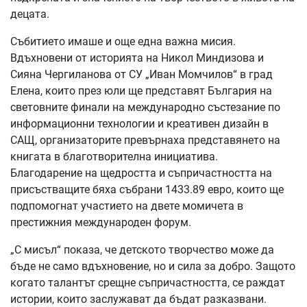
децата.
Събитието имаше и още една важна мисия.
Вдъхновени от историята на Никол Миндизова и
Сияна Чергиланова от СУ „Иван Момчилов“ в град
Елена, които през юли ще представят България на
световните финали на международно състезание по
информационни технологии и креативен дизайн в
САЩ, организаторите превърнаха представянето на
книгата в благотворителна инициатива.
Благодарение на щедростта и съпричастността на
присъстващите бяха събрани 1433.89 евро, които ще
подпомогнат участието на двете момичета в
престижния международен форум.
„С мисъл“ показа, че детското творчество може да
бъде не само вдъхновение, но и сила за добро. Защото
когато талантът срещне съпричастността, се раждат
истории, които заслужават да бъдат разказвани.