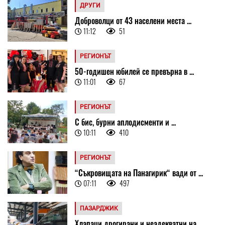
ДРУГИ
Доброволци от 43 населени места ...
11:12
51
РЕГИОНЪТ
50-годишен юбилей се превърна в ...
11:01
67
РЕГИОНЪТ
С бис, бурни аплодисменти и ...
10:11
410
РЕГИОНЪТ
“Съкровищата на Панагирик“ вади от ...
07:11
497
ПАЗАРДЖИК
Хлапаци дрогирани и неадекватни на ...