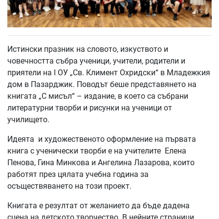
Истински празник на словото, изкуството и
човечността събра ученици, учители, родители и
приятели на I ОУ „Св. Климент Охридски“ в Младежкия
дом в Пазарджик. Поводът беше представянето на
книгата „С мисъл“ – издание, в което са събрани
литературни творби и рисунки на ученици от
училището.
Идеята и художественото оформление на първата
книга с ученически творби е на учителите Елена
Пенова, Гина Минкова и Ангелина Лазарова, които
работят през цялата учебна година за
осъществяването на този проект.
Книгата е резултат от желанието да бъде дадена
сцена на детското творчество. В нейните страници