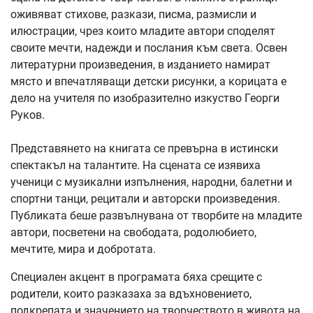
оживяват стихове, разкази, писма, размисли и
илюстрации, чрез които младите автори споделят
своите мечти, надежди и послания към света. Освен
литературни произведения, в изданието намират
място и впечатляващи детски рисунки, а корицата е
дело на учителя по изобразително изкуство Георги
Руков.
Представянето на книгата се превърна в истински
спектакъл на талантите. На сцената се изявиха
ученици с музикални изпълнения, народни, балетни и
спортни танци, рецитали и авторски произведения.
Публиката беше развълнувана от творбите на младите
автори, посветени на свободата, родолюбието,
мечтите, мира и добротата.
Специален акцент в програмата бяха срещите с
родители, които разказаха за вдъхновението,
подкрепата и значението на творчеството в живота на