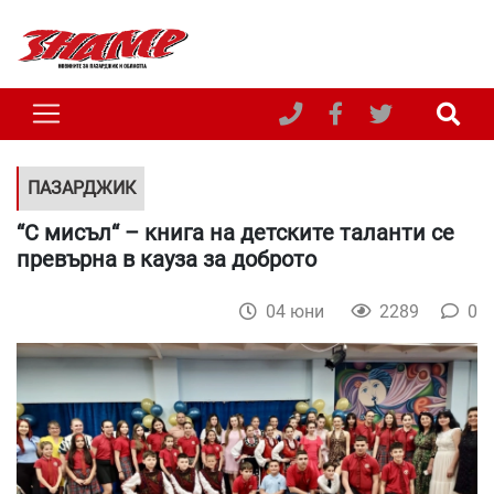
ПАЗАРДЖИК
“С мисъл“ – книга на детските таланти се
превърна в кауза за доброто
04 юни
2289
0