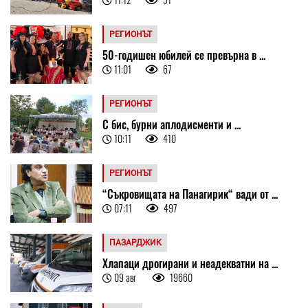
РЕГИОНЪТ
50-годишен юбилей се превърна в ...
11:01
67
РЕГИОНЪТ
С бис, бурни аплодисменти и ...
10:11
410
РЕГИОНЪТ
“Съкровищата на Панагирик“ вади от ...
07:11
497
ПАЗАРДЖИК
Хлапаци дрогирани и неадекватни на ...
09 авг
19660