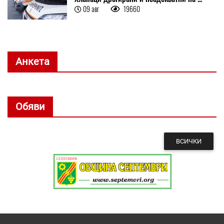
09 авг
19660
Анкета
Обяви
ВСИЧКИ