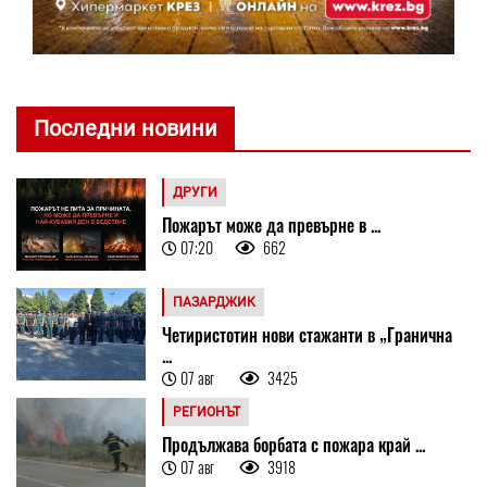
Последни новини
ДРУГИ
Пожарът може да превърне в ...
07:20
662
ПАЗАРДЖИК
Четиристотин нови стажанти в „Гранична
...
07 авг
3425
РЕГИОНЪТ
Продължава борбата с пожара край ...
07 авг
3918