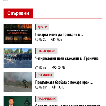
Свързани
ДРУГИ
Пожарът може да превърне в ...
07:20
662
ПАЗАРДЖИК
Четиристотин нови стажанти в „Гранична
...
07 авг
3425
РЕГИОНЪТ
Продължава борбата с пожара край ...
07 авг
3918
ПАЗАРДЖИК
След намесата на народния представител