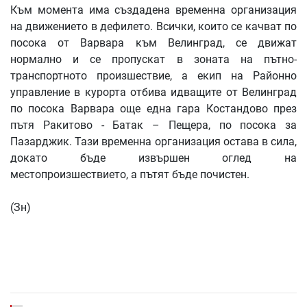
Към момента има създадена временна организация
на движението в дефилето. Всички, които се качват по
посока от Варвара към Велинград, се движат
нормално и се пропускат в зоната на пътно-
транспортното произшествие, а екип на Районно
управление в курорта отбива идващите от Велинград
по посока Варвара още една гара Костандово през
пътя Ракитово - Батак – Пещера, по посока за
Пазарджик. Тази временна организация остава в сила,
докато бъде извършен оглед на
местопроизшествието, а пътят бъде почистен.
(Зн)