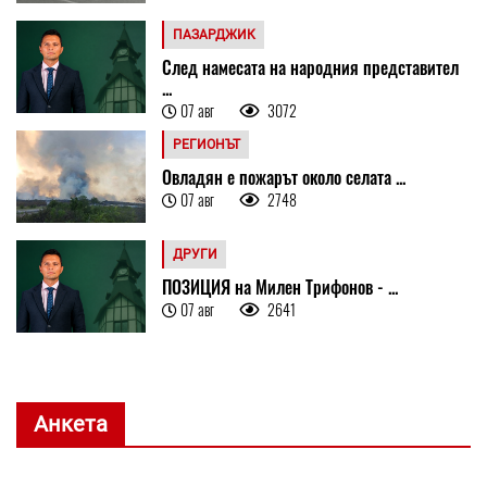
ПАЗАРДЖИК
След намесата на народния представител
...
07 авг
3072
РЕГИОНЪТ
Овладян е пожарът около селата ...
07 авг
2748
ДРУГИ
ПОЗИЦИЯ на Милен Трифонов - ...
07 авг
2641
Анкета