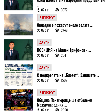
...
07 авг
3072
РЕГИОНЪТ
Овладян е пожарът около селата ...
07 авг
2748
ДРУГИ
ПОЗИЦИЯ на Милен Трифонов - ...
07 авг
2641
ДРУГИ
С подкрепата на „Биовет“: Запишете ...
07 авг
1509
РЕГИОНЪТ
Община Панагюрище ще отбележи
Международния ...
07 авг
2920