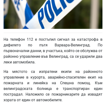
На телефон 112 е постъпил сигнал за катастрофа в
дефилето по пътя Варвара-Велинград. По
първоначални данни, в участъка, който се обслужва от
районно управление във Велинград, са се ударили два
леки автомобила.
На мястото са изпратени екипи на районното
управление в курорта, аварийно-спасителен екип на
пожарната и линейка на Спешна помощ. Към
велинградската болница е транспортиран един
пострадал. Наложило се пожарникарите да извадят
хората от един от автомобилите.