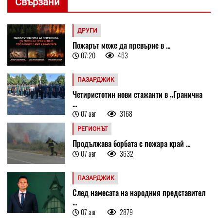
Свързани
ДРУГИ
Пожарът може да превърне в ...
07:20
463
ПАЗАРДЖИК
Четиристотин нови стажанти в „Гранична
...
07 авг
3168
РЕГИОНЪТ
Продължава борбата с пожара край ...
07 авг
3632
ПАЗАРДЖИК
След намесата на народния представител
...
07 авг
2879