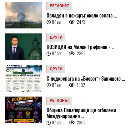
РЕГИОНЪТ
Овладян е пожарът около селата ...
07 авг
2473
ДРУГИ
ПОЗИЦИЯ на Милен Трифонов - ...
07 авг
2392
ДРУГИ
С подкрепата на „Биовет“: Запишете ...
07 авг
1382
РЕГИОНЪТ
Община Панагюрище ще отбележи
Международния ...
07 авг
2362