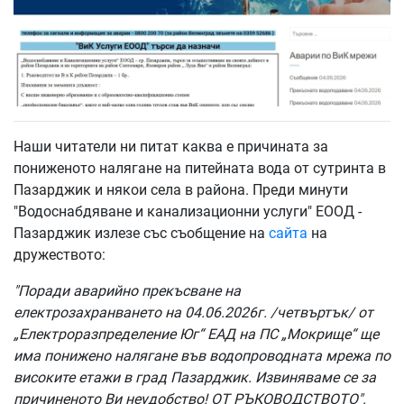
Наши читатели ни питат каква е причината за
пониженото налягане на питейната вода от сутринта в
Пазарджик и някои села в района. Преди минути
"Водоснабдяване и канализационни услуги" ЕООД -
Пазарджик излезе със съобщение на
сайта
на
дружеството:
"Поради аварийно прекъсване на
електрозахранването на 04.06.2026г. /четвъртък/ от
„Електроразпределение Юг“ ЕАД на ПС „Мокрище“ ще
има понижено налягане във водопроводната мрежа по
високите етажи в град Пазарджик. Извиняваме се за
причиненото Ви неудобство! ОТ РЪКОВОДСТВОТО".