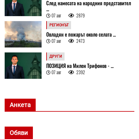
След намесата на народния представител
...
07 авг
2879
РЕГИОНЪТ
Овладян е пожарът около селата ...
07 авг
2473
ДРУГИ
ПОЗИЦИЯ на Милен Трифонов - ...
07 авг
2392
Анкета
Обяви