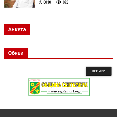
08:10
872
Анкета
Обяви
ВСИЧКИ