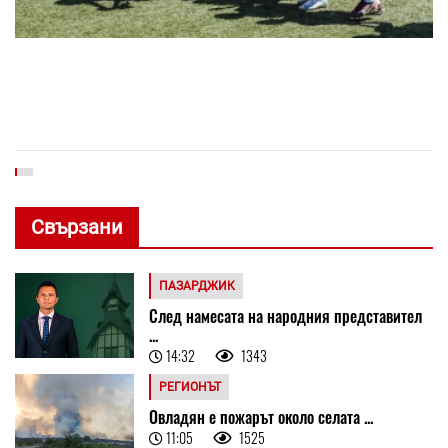
Свързани
ПАЗАРДЖИК
След намесата на народния представител
...
14:32
1343
РЕГИОНЪТ
Овладян е пожарът около селата ...
11:05
1525