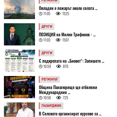
РЕГИОНЪТ
Овладян е пожарът около селата ...
11:05
1525
ДРУГИ
ПОЗИЦИЯ на Милен Трифонов - ...
11:03
1507
ДРУГИ
С подкрепата на „Биовет“: Запишете ...
10:59
870
РЕГИОНЪТ
Община Панагюрище ще отбележи
Международния ...
10:56
725
ПАЗАРДЖИК
В Селското организират курсове за ...