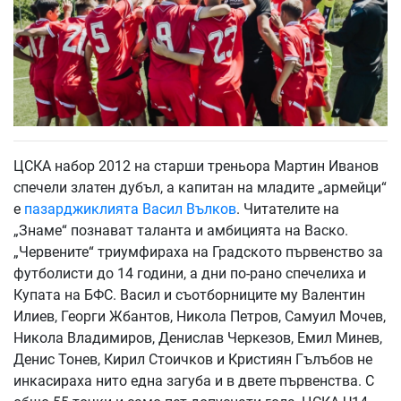
ЦСКА набор 2012 на старши треньора Мартин Иванов
спечели златен дубъл, а капитан на младите „армейци“
е
пазарджиклията Васил Вълков
. Читателите на
„Знаме“ познават таланта и амбицията на Васко.
„Червените“ триумфираха на Градското първенство за
футболисти до 14 години, а дни по-рано спечелиха и
Купата на БФС. Васил и съотборниците му Валентин
Илиев, Георги Жбантов, Никола Петров, Самуил Мочев,
Никола Владимиров, Денислав Черкезов, Емил Минев,
Денис Тонев, Кирил Стоичков и Кристиян Гълъбов не
инкасираха нито една загуба и в двете първенства. С