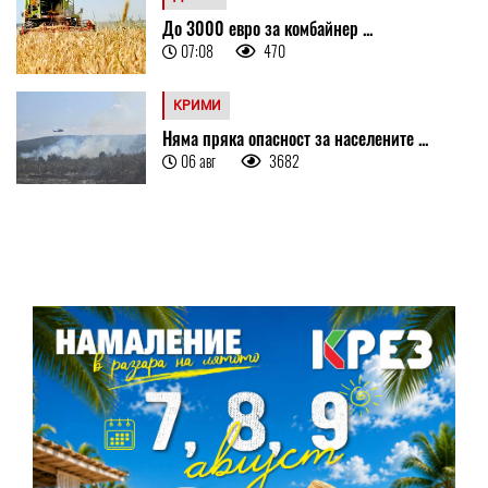
До 3000 евро за комбайнер ...
07:08
470
КРИМИ
Няма пряка опасност за населените ...
06 авг
3682