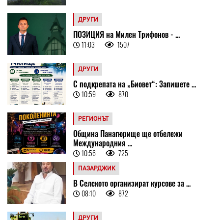
ДРУГИ
ПОЗИЦИЯ на Милен Трифонов - ...
11:03
1507
ДРУГИ
С подкрепата на „Биовет“: Запишете ...
10:59
870
РЕГИОНЪТ
Община Панагюрище ще отбележи
Международния ...
10:56
725
ПАЗАРДЖИК
В Селското организират курсове за ...
08:10
872
ДРУГИ