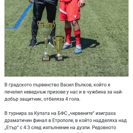
В градското първенство Васил Вълков, който е
печелил неведнъж призове у нас и в чужбина за най-
добър защитник, отбеляза 4 гола.
В турнира за Купата на БФС „червените“ изиграха
драматичен финал в Етрополе, в който надделяха над
„Етър“ с 4:3 след изпълнение на дузпи. Редовното