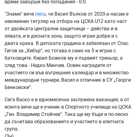
време завърши без попадения - 0:0.
"Знаме" вече
писа
, че Васил Вълков от 2020-а насам е
неизменен титуляр на отбора на ЦСКА U12 като част
от двойката централни защитници – действа и в
лявата, и в дясната зона, защото играе добре и с
двата крака. В детската градина е забелязан от Спас
Гигов за „Хебър“, но тогава е само на 5 и играе с
батковците. Кирил Божков му е първият треньор, а
след това - Недко Минчев. Освен наградите от
участието си във вътрешния календар и в множество
международни турнири, Васил е отличник в СУ „Георги
Бенковски“.
Сега Васко е в едномесечна заслужена ваканция, а от
есента вече ще е ученик в Спортното училище на ЦСКА
„Ген. Владимир Стойчев“. Така ще му бъде и по-лесно
да съчетава образованието и участието в елитната
група.
(Зн)