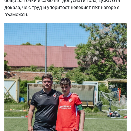
общо 55 точки и само пет допуснати гола, ЦСКА U14
доказа, че с труд и упоритост нелекият път нагоре е
възможен.