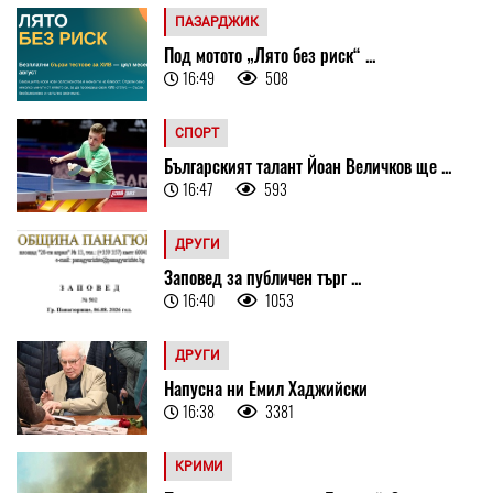
ПАЗАРДЖИК
Под мотото „Лято без риск“ ...
16:49
508
СПОРТ
Българският талант Йоан Величков ще ...
16:47
593
ДРУГИ
Заповед за публичен търг ...
16:40
1053
ДРУГИ
Напусна ни Емил Хаджийски
16:38
3381
КРИМИ