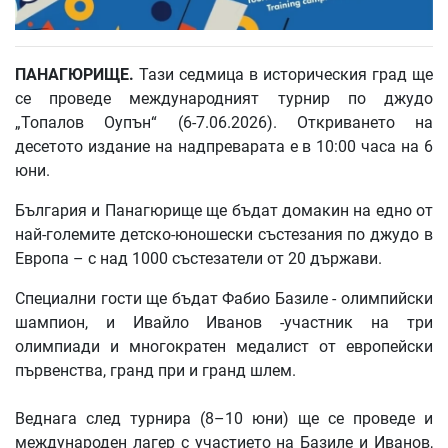
ПАНАГЮРИЩЕ.
Тази седмица в историческия град ще
се проведе международният турнир по джудо
„Топалов Оупън“ (6-7.06.2026). Откриването на
десетото издание на надпреварата е в 10:00 часа на 6
юни.
България и Панагюрище ще бъдат домакин на едно от
най-големите детско-юношески състезания по джудо в
Европа – с над 1000 състезатели от 20 държави.
Специални гости ще бъдат Фабио Базиле - олимпийски
шампион, и Ивайло Иванов -участник на три
олимпиади и многократен медалист от европейски
първенства, гранд при и гранд шлем.
Веднага след турнира (8–10 юни) ще се проведе и
международен лагер с участието на Базиле и Иванов,