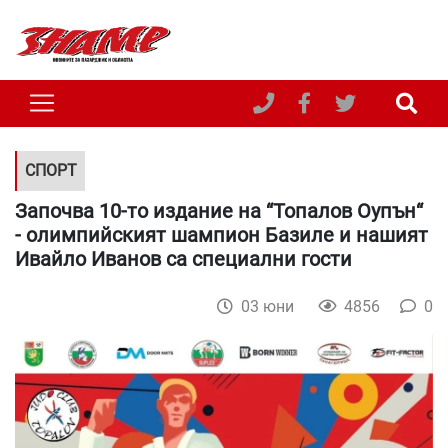
СПОРТ
Започва 10-то издание на “Топалов Оупън“
- олимпийският шампион Базиле и нашият
Ивайло Иванов са специални гости
03 юни
4856
0