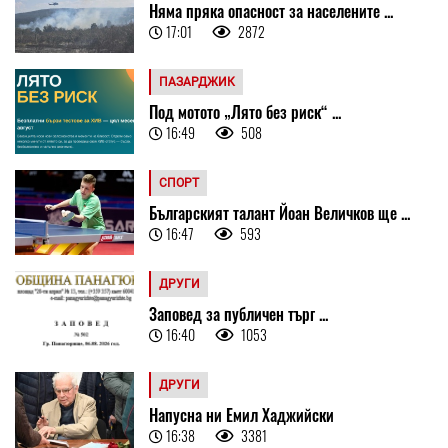
Няма пряка опасност за населените ...
17:01
2872
ПАЗАРДЖИК
Под мотото „Лято без риск“ ...
16:49
508
СПОРТ
Българският талант Йоан Величков ще ...
16:47
593
ДРУГИ
Заповед за публичен търг ...
16:40
1053
ДРУГИ
Напусна ни Емил Хаджийски
16:38
3381