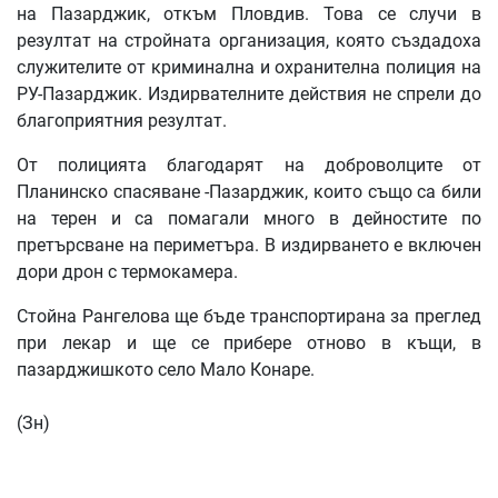
на Пазарджик, откъм Пловдив. Това се случи в
резултат на стройната организация, която създадоха
служителите от криминална и охранителна полиция на
РУ-Пазарджик. Издирвателните действия не спрели до
благоприятния резултат.
От полицията благодарят на доброволците от
Планинско спасяване -Пазарджик, които също са били
на терен и са помагали много в дейностите по
претърсване на периметъра. В издирването е включен
дори дрон с термокамера.
Стойна Рангелова ще бъде транспортирана за преглед
при лекар и ще се прибере отново в къщи, в
пазарджишкото село Мало Конаре.
(Зн)