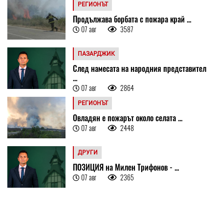
РЕГИОНЪТ
Продължава борбата с пожара край ...
07 авг
3587
ПАЗАРДЖИК
След намесата на народния представител
...
07 авг
2864
РЕГИОНЪТ
Овладян е пожарът около селата ...
07 авг
2448
ДРУГИ
ПОЗИЦИЯ на Милен Трифонов - ...
07 авг
2365