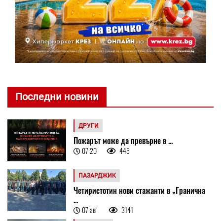
Последни новини
ДРУГИ
Пожарът може да превърне в ...
07:20
445
ПАЗАРДЖИК
Четиристотин нови стажанти в „Гранична
...
07 авг
3141