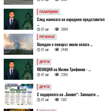
ПАЗАРДЖИК
След намесата на народния представител
...
07 авг
2864
РЕГИОНЪТ
Овладян е пожарът около селата ...
07 авг
2448
ДРУГИ
ПОЗИЦИЯ на Милен Трифонов - ...
07 авг
2365
ДРУГИ
С подкрепата на „Биовет“: Запишете ...
07 авг
1367