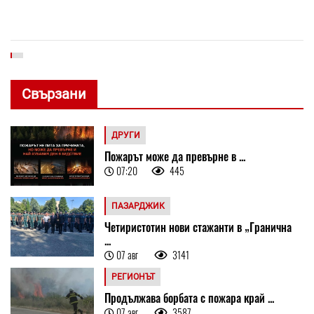
Свързани
ДРУГИ
Пожарът може да превърне в ...
07:20
445
ПАЗАРДЖИК
Четиристотин нови стажанти в „Гранична
...
07 авг
3141
РЕГИОНЪТ
Продължава борбата с пожара край ...
07 авг
3587