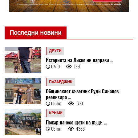
Последни новини
ДРУГИ
Историята на Лиско ни направи ...
07:10
139
ПАЗАРДЖИК
Общинският съветник Руди Синапов
реализира ...
05 авг
1781
КРИМИ
Пожар нанесе щети на къщи ...
05 авг
4386