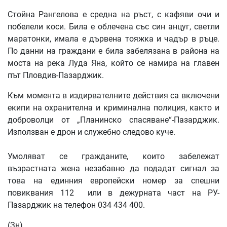
Стойна Рангелова е средна на ръст, с кафяви очи и
побелели коси. Била е облечена със син анцуг, светли
маратонки, имала е дървена тояжка и чадър в ръце.
По данни на граждани е била забелязана в района на
моста на река Луда Яна, който се намира на главен
път Пловдив-Пазарджик.
Към момента в издирвателните действия са включени
екипи на охранителна и криминална полиция, както и
доброволци от „Планинско спасяване“-Пазарджик.
Използван е дрон и служебно следово куче.
Умоляват се гражданите, които забележат
възрастната жена незабавно да подадат сигнал за
това на единния европейски номер за спешни
повиквания 112 или в дежурната част на РУ-
Пазарджик на телефон 034 434 400.
(Зн)