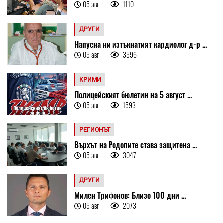
05 авг
1110
ДРУГИ
Напусна ни изтъкнатият кардиолог д-р ...
05 авг
3596
КРИМИ
Полицейският бюлетин на 5 август ...
05 авг
1593
РЕГИОНЪТ
Върхът на Родопите става защитена ...
05 авг
3047
ДРУГИ
Милен Трифонов: Близо 100 дни ...
05 авг
2073