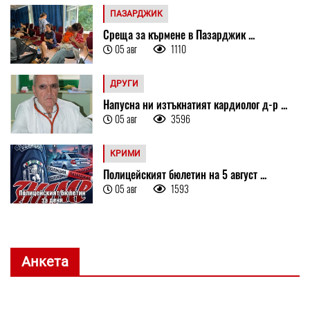
ПАЗАРДЖИК
Среща за кърмене в Пазарджик ...
05 авг
1110
ДРУГИ
Напусна ни изтъкнатият кардиолог д-р ...
05 авг
3596
КРИМИ
Полицейският бюлетин на 5 август ...
05 авг
1593
Анкета