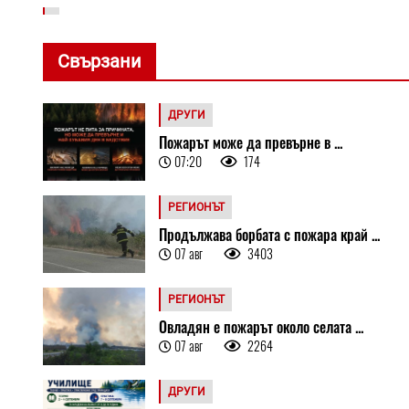
Свързани
ДРУГИ
Пожарът може да превърне в ...
07:20
174
РЕГИОНЪТ
Продължава борбата с пожара край ...
07 авг
3403
РЕГИОНЪТ
Овладян е пожарът около селата ...
07 авг
2264
ДРУГИ