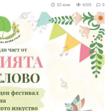
02 юни
6205
0