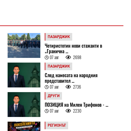
ПАЗАРДЖИК
Четиристотин нови стажанти в
„Гранична ...
07 авг
2698
ПАЗАРДЖИК
След намесата на народния
представител ...
07 авг
2736
ДРУГИ
ПОЗИЦИЯ на Милен Трифонов - ...
07 авг
2230
РЕГИОНЪТ