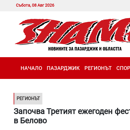
Събота, 08 Авг 2026
НАЧАЛО
ПАЗАРДЖИК
РЕГИОНЪТ
СПО
РЕГИОНЪТ
Започва Третият ежегоден фест
в Белово