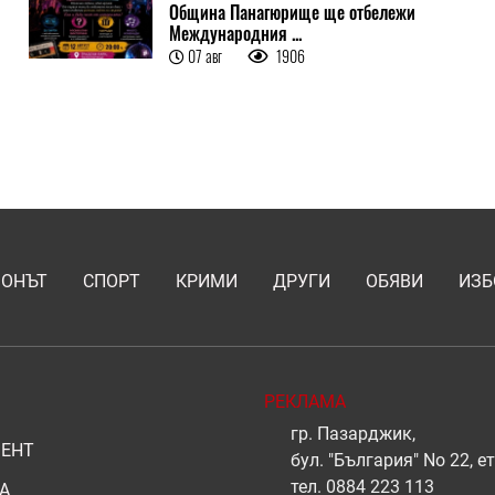
Община Панагюрище ще отбележи
Международния ...
07 авг
1906
ИОНЪТ
СПОРТ
КРИМИ
ДРУГИ
ОБЯВИ
ИЗБ
РЕКЛАМА
гр. Пазарджик,
ЕНТ
бул. "България" No 22, ет
тел.
0884 223 113
А