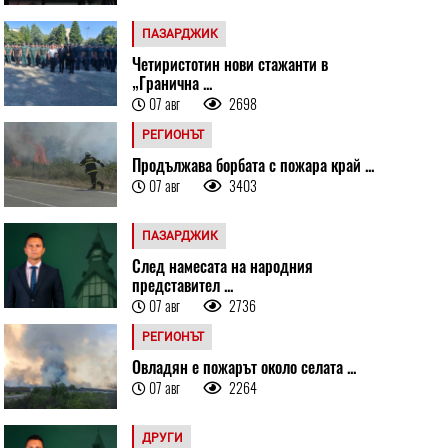
ПАЗАРДЖИК
Четиристотин нови стажанти в
„Гранична ...
07 авг
2698
РЕГИОНЪТ
Продължава борбата с пожара край ...
07 авг
3403
ПАЗАРДЖИК
След намесата на народния
представител ...
07 авг
2736
РЕГИОНЪТ
Овладян е пожарът около селата ...
07 авг
2264
ДРУГИ