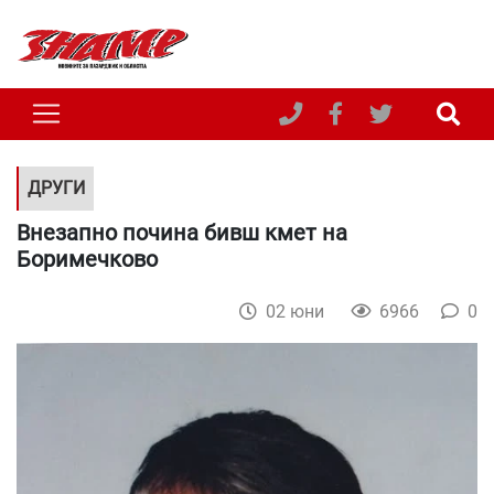
ДРУГИ
Внезапно почина бивш кмет на
Боримечково
02 юни
6966
0