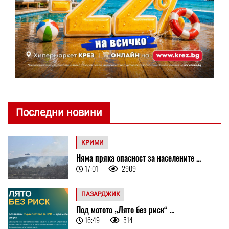
Последни новини
КРИМИ
Няма пряка опасност за населените ...
17:01
2909
ПАЗАРДЖИК
Под мотото „Лято без риск“ ...
16:49
514