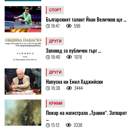
СПОРТ
Българският талант Йоан Величков ще ...
16:47
596
ДРУГИ
Заповед за публичен търг ...
16:40
1078
ДРУГИ
Напусна ни Емил Хаджийски
16:38
3444
КРИМИ
Пожар на магистрала „Тракия“. Затварят
...
15:12
3338