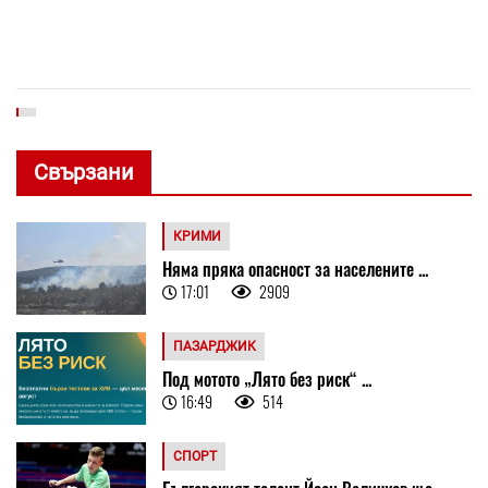
Свързани
КРИМИ
Няма пряка опасност за населените ...
17:01
2909
ПАЗАРДЖИК
Под мотото „Лято без риск“ ...
16:49
514
СПОРТ