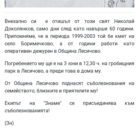
Внезапно си е отишъл от този свят Николай
Доколянков, само дни след като навърши 60 години.
Припомняме, че в периода 1999-2003 той бе кмет на
село Боримечково, а от години работи като
оперативен дежурен в Община Лесичово.
Погребението му ще е на 3 юни в 12,30 ч. на гробищния
парк в Лесичово, а преди това в дома му.
От Община Лесичово поднасят съболезнования на
семейството, близките и приятелите му!
Екипът на "Знаме" се присъединява към
съболезнованията!
(Зн)