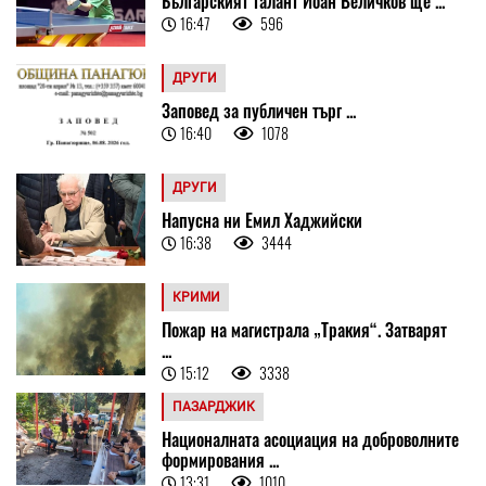
Българският талант Йоан Величков ще ...
16:47
596
ДРУГИ
Заповед за публичен търг ...
16:40
1078
ДРУГИ
Напусна ни Емил Хаджийски
16:38
3444
КРИМИ
Пожар на магистрала „Тракия“. Затварят
...
15:12
3338
ПАЗАРДЖИК
Националната асоциация на доброволните
формирования ...
13:31
1010