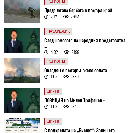
РЕГИОНЪТ
Продължава борбата с пожара край ...
17:12
2642
ПАЗАРДЖИК
След намесата на народния представител
...
14:32
2198
РЕГИОНЪТ
Овладян е пожарът около селата ...
11:05
1880
ДРУГИ
ПОЗИЦИЯ на Милен Трифонов - ...
11:03
1842
ДРУГИ
С подкрепата на „Биовет“: Запишете ...