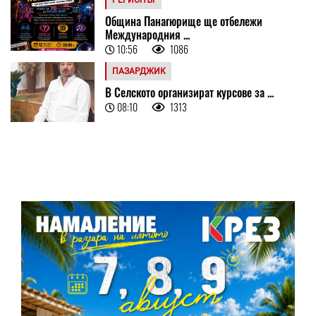
Община Панагюрище ще отбележи
Международния ...
10:56
1086
ПАЗАРДЖИК
В Селското организират курсове за ...
08:10
1313