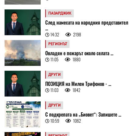
ПАЗАРДЖИК
След намесата на народния представител
...
14:32
2198
РЕГИОНЪТ
Овладян е пожарът около селата ...
11:05
1880
ДРУГИ
ПОЗИЦИЯ на Милен Трифонов - ...
11:03
1842
ДРУГИ
С подкрепата на „Биовет“: Запишете ...
10:59
1062
РЕГИОНЪТ