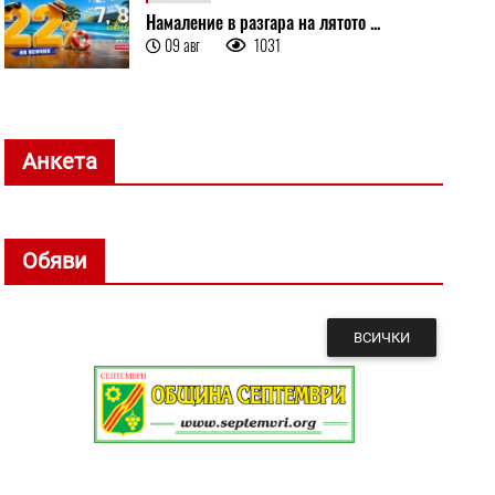
Намаление в разгара на лятото ...
09 авг
1031
Анкета
Обяви
ВСИЧКИ