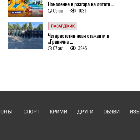
Намаление в разгара на лятото ...
09 авг
1031
ПАЗАРДЖИК
Четиристотин нови стажанти в
„Гранична ...
07 авг
3945
ИОНЪТ
СПОРТ
КРИМИ
ДРУГИ
ОБЯВИ
ИЗБ