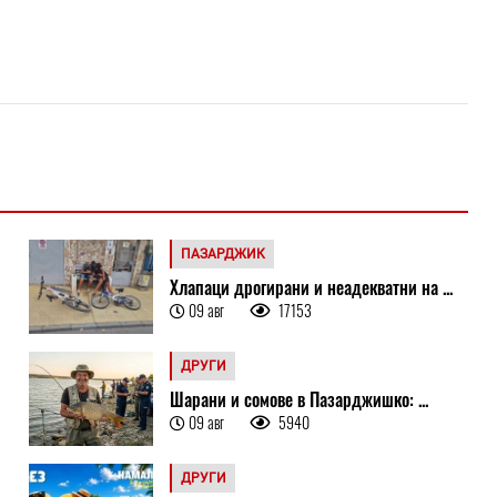
ПАЗАРДЖИК
Хлапаци дрогирани и неадекватни на ...
09 авг
17153
ДРУГИ
Шарани и сомове в Пазарджишко: ...
09 авг
5940
ДРУГИ