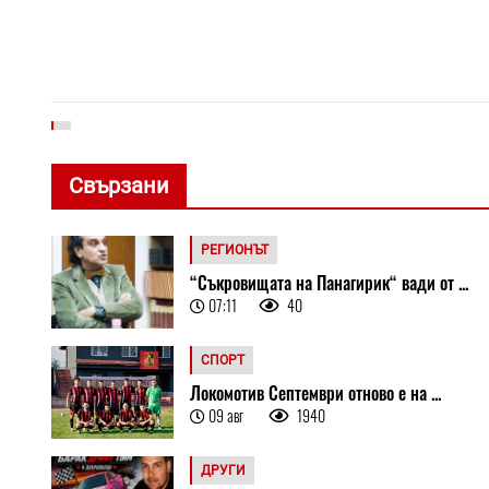
Свързани
РЕГИОНЪТ
“Съкровищата на Панагирик“ вади от ...
07:11
40
СПОРТ
Локомотив Септември отново е на ...
09 авг
1940
ДРУГИ