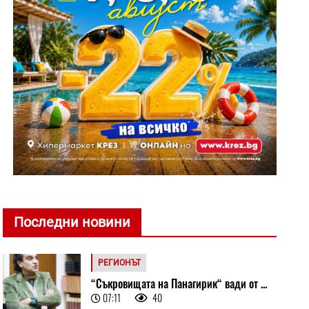
Последни новини
РЕГИОНЪТ
“Съкровищата на Панагирик“ вади от ...
07:11
40