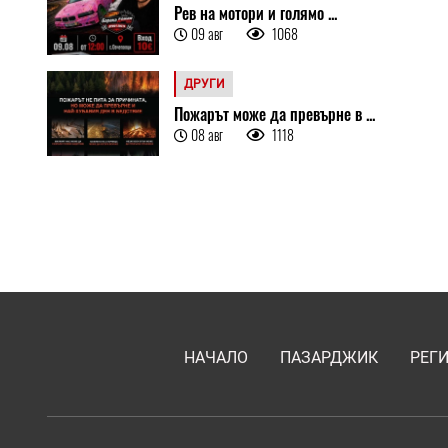
Рев на мотори и голямо ...
09 авг
1068
ДРУГИ
Пожарът може да превърне в ...
08 авг
1118
НАЧАЛО
ПАЗАРДЖИК
РЕГ