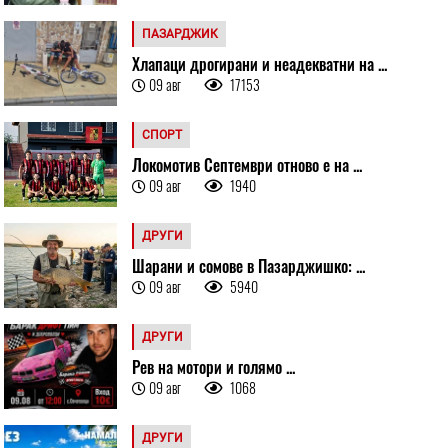
ПАЗАРДЖИК
Хлапаци дрогирани и неадекватни на ...
09 авг
17153
СПОРТ
Локомотив Септември отново е на ...
09 авг
1940
ДРУГИ
Шарани и сомове в Пазарджишко: ...
09 авг
5940
ДРУГИ
Рев на мотори и голямо ...
09 авг
1068
ДРУГИ