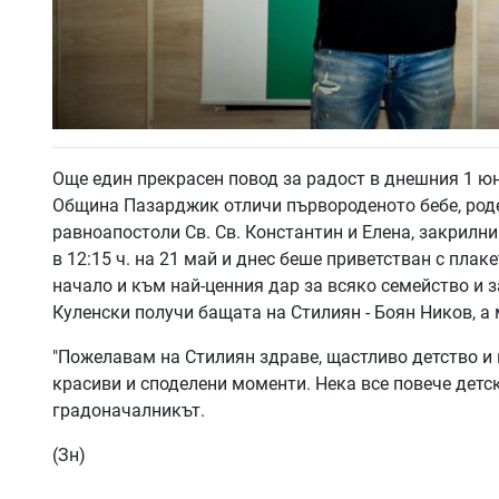
Още един прекрасен повод за радост в днешния 1 ю
Община Пазарджик отличи първороденото бебе, роде
равноапостоли Св. Св. Константин и Елена, закрил
в 12:15 ч. на 21 май и днес беше приветстван с пла
начало и към най-ценния дар за всяко семейство и 
Куленски получи бащата на Стилиян - Боян Ников, а
"Пожелавам на Стилиян здраве, щастливо детство и 
красиви и споделени моменти. Нека все повече детс
градоначалникът.
(Зн)