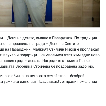
ни – Деня на детето, имаше в Пазарджик. По традиция
но на празника на града – Деня на Светите
ници на Пазарджик. Малкият Стилиян Ников е проплакал
кет, ваучер и подаръци – символичен жест към едно ново
за нашия град – децата. Наградите от кмета Петър
 майката Вероника Стойчева бе поздравена задочно.
много обич, а на неговото семейство – безброй
ки усмивки изпълват Пазарджик!", отправи пожелание