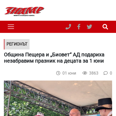
РЕГИОНЪТ
Община Пещера и „Биовет“ АД подариха
незабравим празник на децата за 1 юни
01 юни
3863
0