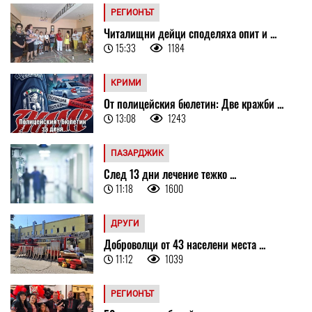
РЕГИОНЪТ
Читалищни дейци споделяха опит и ...
15:33
1184
КРИМИ
От полицейския бюлетин: Две кражби ...
13:08
1243
ПАЗАРДЖИК
След 13 дни лечение тежко ...
11:18
1600
ДРУГИ
Доброволци от 43 населени места ...
11:12
1039
РЕГИОНЪТ