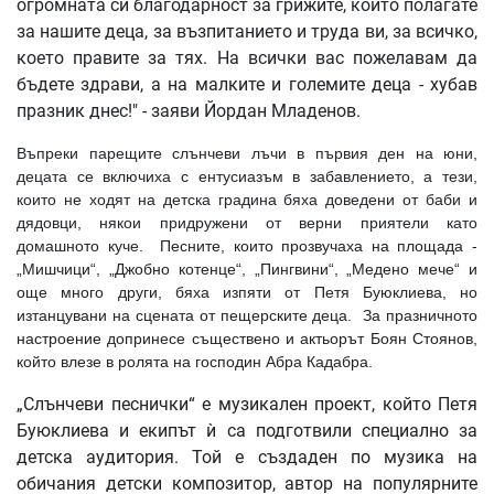
огромната си благодарност за грижите, които полагате
за нашите деца, за възпитанието и труда ви, за всичко,
което правите за тях. На всички вас пожелавам да
бъдете здрави, а на малките и големите деца - хубав
празник днес!" - заяви Йордан Младенов.
Въпреки парещите слънчеви лъчи в първия ден на юни,
децата се включиха с ентусиазъм в забавлението, а тези,
които не ходят на детска градина бяха доведени от баби и
дядовци, някои придружени от верни приятели като
домашното куче.
Песните, които прозвучаха на площада -
„Мишчици“, „Джобно котенце“, „Пингвини“, „Медено мече“ и
още много други, бяха изпяти от Петя Буюклиева, но
изтанцувани на сцената от пещерските деца.
За празничното
настроение допринесе съществено и актьорът Боян Стоянов,
който влезе в ролята на господин Абра Кадабра.
„Слънчеви песнички“ е музикален проект, който Петя
Буюклиева и екипът ѝ са подготвили специално за
детска аудитория. Той е създаден по музика на
обичания детски композитор, автор на популярните