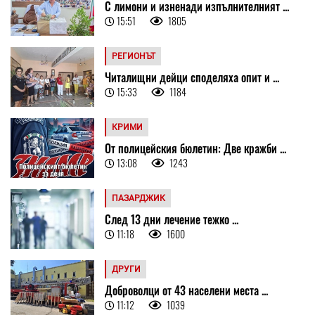
С лимони и изненади изпълнителният ...
15:51
1805
РЕГИОНЪТ
Читалищни дейци споделяха опит и ...
15:33
1184
КРИМИ
От полицейския бюлетин: Две кражби ...
13:08
1243
ПАЗАРДЖИК
След 13 дни лечение тежко ...
11:18
1600
ДРУГИ
Доброволци от 43 населени места ...
11:12
1039