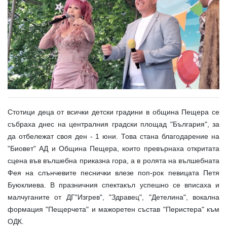
Стотици деца от всички детски градини в община Пещера се
събраха днес на централния градски площад "България", за
да отбележат своя ден - 1 юни. Това стана благодарение на
"Биовет" АД и Община Пещера, които превърнаха откритата
сцена във вълшебна приказна гора, а в ролята на вълшебната
Фея на слънчевите песнички влезе поп-рок певицата Петя
Буюклиева. В празничния спектакъл успешно се вписаха и
малчуганите от ДГ"Изгрев", "Здравец", "Детелина", вокална
формация "Пещерчета" и мажоретен състав "Перистера" към
ОДК.