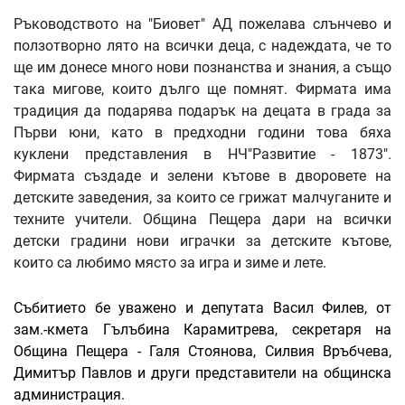
Ръководството на "Биовет" АД пожелава слънчево и
ползотворно лято на всички деца, с надеждата, че то
ще им донесе много нови познанства и знания, а също
така мигове, които дълго ще помнят. Фирмата има
традиция да подарява подарък на децата в града за
Първи юни, като в предходни години това бяха
куклени представления в НЧ"Развитие - 1873".
Фирмата създаде и зелени кътове в дворовете на
детските заведения, за които се грижат малчуганите и
техните учители. Община Пещера дари на всички
детски градини нови играчки за детските кътове,
които са любимо място за игра и зиме и лете.
Събитието бе уважено и депутата Васил Филев, от
зам.-кмета Гълъбина Карамитрева, секретаря на
Община Пещера - Галя Стоянова, Силвия Връбчева,
Димитър Павлов и други представители на общинска
администрация.