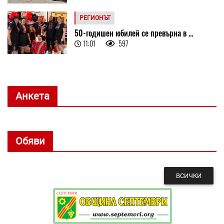
РЕГИОНЪТ
50-годишен юбилей се превърна в ...
11:01
597
Анкета
Обяви
ВСИЧКИ