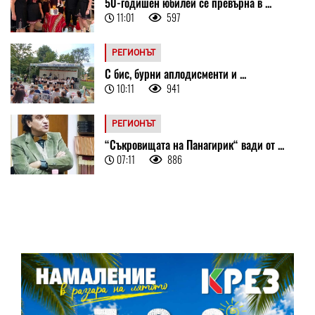
50-годишен юбилей се превърна в ...
11:01
597
РЕГИОНЪТ
С бис, бурни аплодисменти и ...
10:11
941
РЕГИОНЪТ
“Съкровищата на Панагирик“ вади от ...
07:11
886