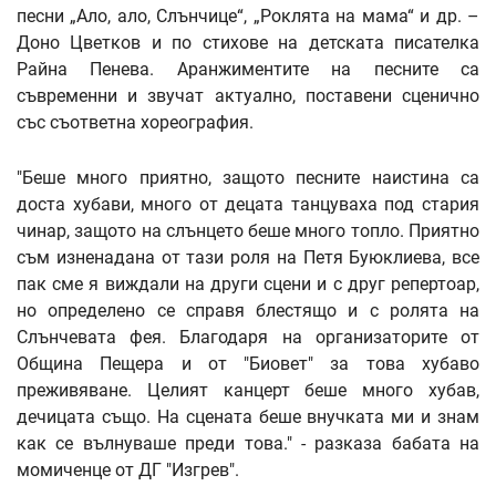
песни „Ало, ало, Слънчице“, „Роклята на мама“ и др. –
Доно Цветков и по стихове на детската писателка
Райна Пенева. Аранжиментите на песните са
съвременни и звучат актуално, поставени сценично
със съответна хореография.
"Беше много приятно, защото песните наистина са
доста хубави, много от децата танцуваха под стария
чинар, защото на слънцето беше много топло. Приятно
съм изненадана от тази роля на Петя Буюклиева, все
пак сме я виждали на други сцени и с друг репертоар,
но определено се справя блестящо и с ролята на
Слънчевата фея. Благодаря на организаторите от
Община Пещера и от "Биовет" за това хубаво
преживяване. Целият канцерт беше много хубав,
дечицата също. На сцената беше внучката ми и знам
как се вълнуваше преди това." - разказа бабата на
момиченце от ДГ "Изгрев".