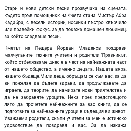
Стари и нови детски песни прозвучаха на сцената,
където пръв помощникк на Феята стана Мистър Абра
Кадабра, с весели истории, носейки пъстро хвърчило
или правейки фокус, за да покаже домашен любимец,
за който следваше песен.
Кметът на Пещера Йордан Младенов поздрави
малчуганите, техните учители и родители:"Празникът,
който отбелязваме днес е в чест на най-важната част
от нашето общество, а именно децата. Нашата вяра,
нашето бъдеще.Мили деца, обръщам се към вас, за да
ви пожелая да бъдете здрави, да продължавате да
играете, да творите, да намирате нови приятелства и
да не забравяте уроците. Нека през предстоящото
лято да прочетете най-важните за вас книги, да се
подготвите за най-важните уроци в бъдещия ви живот.
Уважаеми родители, скъпи учители за мен е истинско
удоволствие да поздравя и вас. За да изкажа