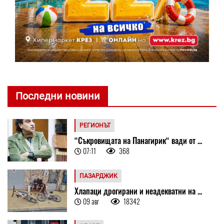
Последни новини
РЕГИОНЪТ
“Съкровищата на Панагирик“ вади от ...
07:11
368
ПАЗАРДЖИК
Хлапаци дрогирани и неадекватни на ...
09 авг
18342