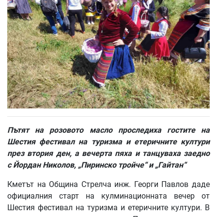
Пътят на розовото масло проследиха гостите на
Шестия фестивал на туризма и етеричните култури
през втория ден, а вечерта пяха и танцуваха заедно
с Йордан Николов, „Пиринско тройче“ и „Гайтан“
Кметът на Община Стрелча инж. Георги Павлов даде
официалния старт на кулминационната вечер от
Шестия фестивал на туризма и етеричните култури. В