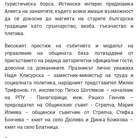
туристическа борса. Истински интерес предизвика
Алеята на занаятите, където всеки имаше възможност
да се докосне до магията на старите български
традиции като грънчарство, везба, тъкачество и
плетива.
Високият престиж на събитието и моделът на
управление на общината бяха потвърдени от
присъствието на редица авторитетни официални гости,
доволни са домакините. Празникът лично уважиха
Надя Клисурска – заместник-министър на труда и
социалната политика, народният представител Милен
Трифонов, гл. инспектор Петко Шотлеков – началник
на РПУ - Панагюрище, инж. Рашко Генчев –
председател на Общинския съвет - Стрелча, Мария
Илиева – общински съветник от Стрелча, Стефка
Бончева – кмет на село Дюлево и Динка Божкова –
кмет на село Блатница.