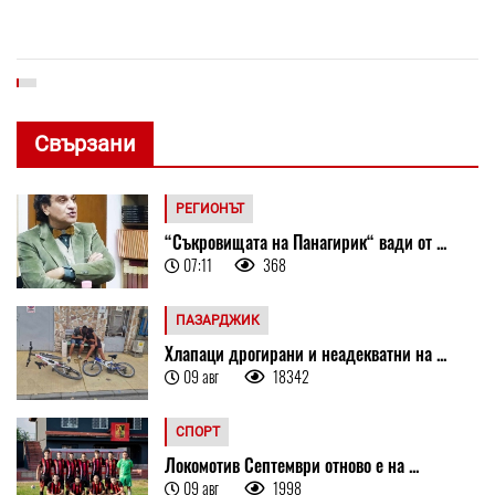
Свързани
РЕГИОНЪТ
“Съкровищата на Панагирик“ вади от ...
07:11
368
ПАЗАРДЖИК
Хлапаци дрогирани и неадекватни на ...
09 авг
18342
СПОРТ
Локомотив Септември отново е на ...
09 авг
1998