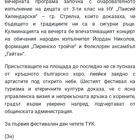
Вечерната програма започна с очарователното
изпълнение на децата от 3-ти клас на НУ „Паисий
Хилендарски“ – гр. Стрелча, които доказаха, че
бъдещето и традициите ни са в сигурни ръце.
Кулминацията на вечерта бе впечатляващият концерт
на обичания народен изпълнител Йордан Николов,
формация „Пиринско тройче“ и Фолклорен ансамбъл
„Гайтан“.
Присъстващите на площада до последно не се пуснаха
от кръшното българско хоро, пеейки заедно с
артистите под открито небе. Шестият фестивал на
туризма и етеричните култури доказа, че с ясна
управленска визия и непрекъсната връзка с корените,
градът върви уверено напред, подчертават от
общинската администрация.
За първия фестивален ден четете ТУК.
(Зн)