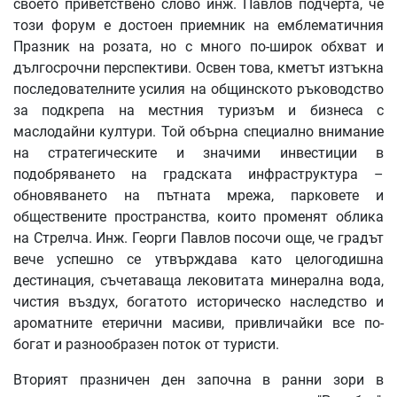
своето приветствено слово инж. Павлов подчерта, че
този форум е достоен приемник на емблематичния
Празник на розата, но с много по-широк обхват и
дългосрочни перспективи. Освен това, кметът изтъкна
последователните усилия на общинското ръководство
за подкрепа на местния туризъм и бизнеса с
маслодайни култури. Той обърна специално внимание
на стратегическите и значими инвестиции в
подобряването на градската инфраструктура –
обновяването на пътната мрежа, парковете и
обществените пространства, които променят облика
на Стрелча. Инж. Георги Павлов посочи още, че градът
вече успешно се утвърждава като целогодишна
дестинация, съчетаваща лековитата минерална вода,
чистия въздух, богатото историческо наследство и
ароматните етерични масиви, привличайки все по-
богат и разнообразен поток от туристи.
Вторият празничен ден започна в ранни зори в