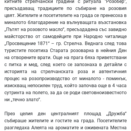
китните стрелчански градини с ритуала "Розобер",
пресъздаващ традициите по събиране на розовия
цвят. Жителите и посетителите на града се пренесоха в
миналото благодарение на вълнуващата възстановка
„Пътят на розовото масло“, пресъздадена със завидно
майсторство от самодейците при Народно читалище
„Просвещение 1871“ – гр. Стрелча. Веднага след това
туристите посетиха Старата розоварна в нейния Ден
на отворените врати. Още на прага бяха приветствани
с питка и мед, след което се запознаха в детайли с
историята на стрелчанската роза и автентичния
процес на розопроизводство от миналото - поминък,
изискващ непосилен труд, който започва още в 4 часа
сутринта на полето, за да се роди световноизвестното
ни „течно злато“.
През целия ден централният площад „Дружба“
събираше жителите и гостите на града. Посетителите
разгледаха Алеята на ароматите и оживената Местна