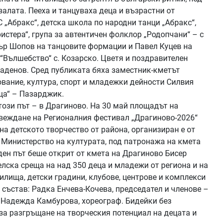
залата. Пееха и танцуваха деца и възрастни от
С „Абракс“, детска школа по народни танци „Абракс“,
ристера“, група за автентичен фолклор „Родопчани“ – с
р Шопов на танцовите формации и Павел Куцев на
 “Вълшебство“ с. Козарско. Цветя и поздравителен
аденов. Сред публиката бяха заместник-кметът
вание, култура, спорт и младежки дейности Силвия
ща“ – Пазарджик.
ози път – в Драгиново. На 30 май площадът на
веждане на Регионалния фестивал „Драгиново-2026“
на детското творчество от района, организиран е от
а Министерство на културата, под патронажа на кмета
ден път беше открит от кмета на Драгиново Бисер
лска среща на над 350 деца и младежи от региона и на
илища, детски градини, клубове, центрове и комплекси
 състав: Радка Енчева-Кочева, председател и членове –
 Надежда Камбурова, хореограф. Бидейки без
за разгръщане на творческия потенциал на децата и