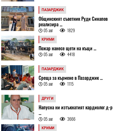
ПАЗАРДЖИК
Общинският съветник Руди Синапов
реализира ...
05 авг
1829
КРИМИ
Пожар нанесе щети на къщи ...
05 авг
4418
ПАЗАРДЖИК
Среща за кърмене в Пазарджик ...
05 авг
1115
ДРУГИ
Напусна ни изтъкнатият кардиолог д-р
...
05 авг
3666
КРИМИ