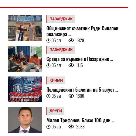
ПАЗАРДЖИК
Общинският съветник Руди Синапов
реализира ...
05 авг
1829
ПАЗАРДЖИК
Среща за кърмене в Пазарджик ...
05 авг
1115
КРИМИ
Полицейският бюлетин на 5 август ...
05 авг
1606
ДРУГИ
Милен Трифонов: Близо 100 дни ...
05 авг
2088