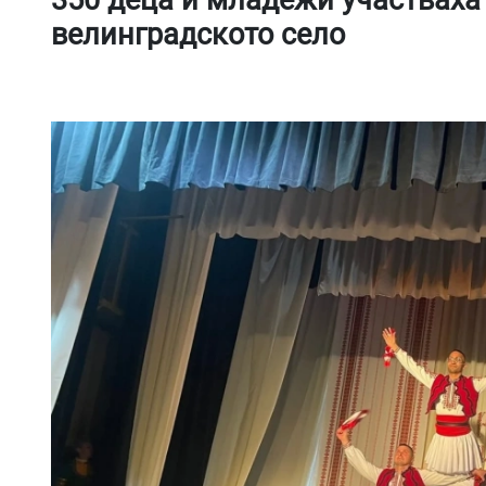
350 деца и младежи участваха 
велинградското село