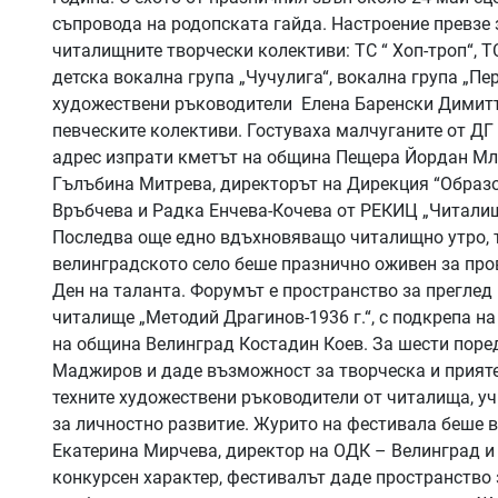
съпровода на родопската гайда. Настроение превзе 
читалищните творчески колективи: ТС “ Хоп-троп“, Т
детска вокална група „Чучулига“, вокална група „Пе
художествени ръководители Елена Баренски Димитъ
певческите колективи. Гостуваха малчуганите от ДГ
адрес изпрати кметът на община Пещера Йордан Мл
Гълъбина Митрева, директорът на Дирекция “Образо
Връбчева и Радка Енчева-Кочева от РЕКИЦ „Читали
Последва още едно вдъхновяващо читалищно утро, т
велинградското село беше празнично оживен за про
Ден на таланта. Форумът е пространство за преглед 
читалище „Методий Драгинов-1936 г.“, с подкрепа н
на община Велинград Костадин Коев. За шести поре
Маджиров и даде възможност за творческа и прияте
техните художествени ръководители от читалища, уч
за личностно развитие. Журито на фестивала беше в
Екатерина Мирчева, директор на ОДК – Велинград и
конкурсен характер, фестивалът даде пространство 