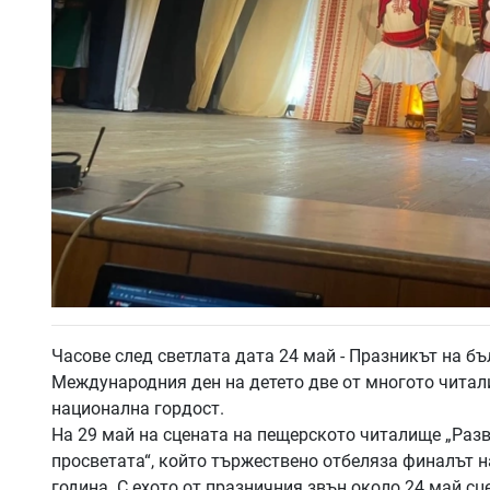
Часове след светлата дата 24 май - Празникът на б
Международния ден на детето две от многото читал
национална гордост.
На 29 май на сцената на пещерското читалище „Разв
просветата“, който тържествено отбеляза финалът 
година. С ехото от празничния звън около 24 май сц