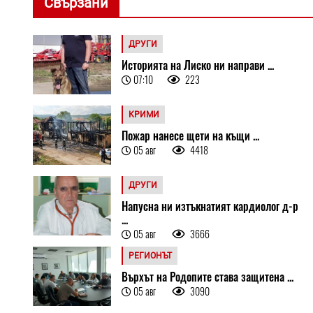
Свързани
ДРУГИ
Историята на Лиско ни направи ...
07:10
223
КРИМИ
Пожар нанесе щети на къщи ...
05 авг
4418
ДРУГИ
Напусна ни изтъкнатият кардиолог д-р
...
05 авг
3666
РЕГИОНЪТ
Върхът на Родопите става защитена ...
05 авг
3090