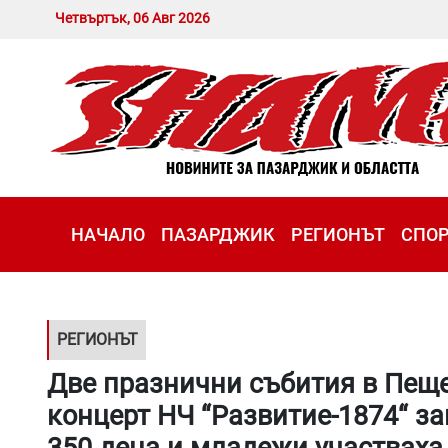
Четвъртък, 06 Авг 2026
НАЧАЛО
ПАЗАРДЖИК
РЕГИОНЪТ
СПО
РЕГИОНЪТ
Две празнични събития в Пеще
концерт НЧ “Развитие-1874“ за