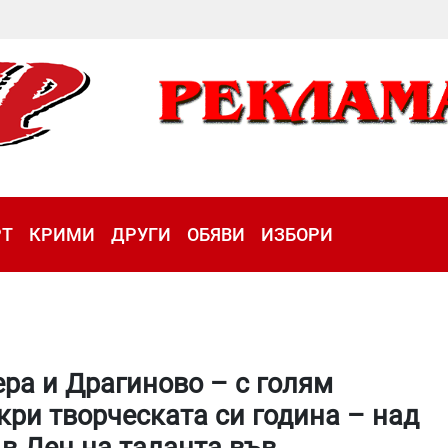
РТ
КРИМИ
ДРУГИ
ОБЯВИ
ИЗБОРИ
ра и Драгиново – с голям
кри творческата си година – над