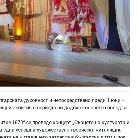
ългарската духовност и непосредствено преди 1 юни –
ищни събития в периода ни дадоха конкретен повод за
итие-1873“ се проведе концерт „Сърцето на културата и
на една успешна художествено-творческа читалищна
ената на читалището затрептя в български ритми, под