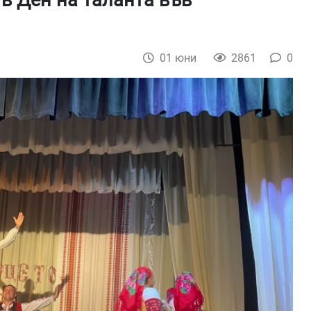
в Ден на таланта във
01 юни
2861
0