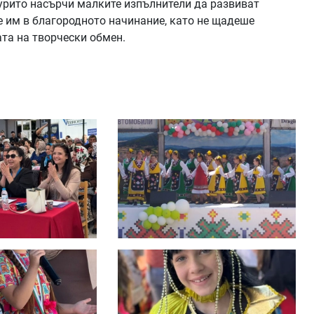
Журито насърчи малките изпълнители да развиват
е им в благородното начинание, като не щадеше
та на творчески обмен.