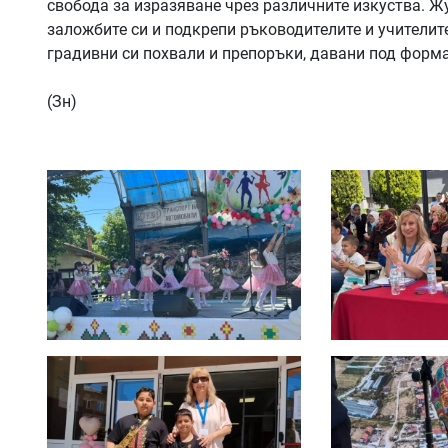
свобода за изразяване чрез различните изкуства. 
заложбите си и подкрепи ръководителите и учителит
градивни си похвали и препоръки, давани под форма
(Зн)