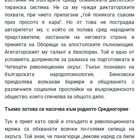
тиранска система. Не са му чужди диктаторските
похвати, при чието прилагане „той понякога съвсем
през просото я кара“. Но от това не пострадва
авторитетът му, с който се ползва сред народните
представители, застанали на неговата страна в
пренията на Оборище за апостолските пълномощия.
Агитаторският му талант е безспорен. Той е едно от
условията, допринесли за размаха на подготовката в
Четвърти революционен окръг. Тънък познавач на
българската народопсихология, Бенковски
преодолява всякакви бариери в общуването с
различните социални прослойки на възрожденското
общество, които спечелва за общото дело.
Тъкмо
затова
се
насочва
към
родното
Средногорие
Тук е приет като свой и откъдето в революционната
мрежа са обхванати всички по-големи селища на
окръга. Той знае, че панагюрци „векове наред са били