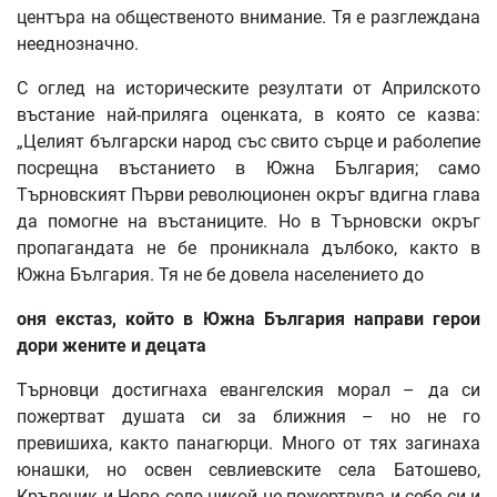
центъра на общественото внимание. Тя е разглеждана
нееднозначно.
С оглед на историческите резултати от Априлското
въстание най-приляга оценката, в която се казва:
„Целият български народ със свито сърце и раболепие
посрещна въстанието в Южна България; само
Търновският Първи революционен окръг вдигна глава
да помогне на въстаниците. Но в Търновски окръг
пропагандата не бе проникнала дълбоко, както в
Южна България. Тя не бе довела населението до
оня
екстаз
,
който
в
Южна
България
направи
герои
дори
жените
и
децата
Търновци достигнаха евангелския морал – да си
пожертват душата си за ближния – но не го
превишиха, както панагюрци. Много от тях загинаха
юнашки, но освен севлиевските села Батошево,
Кръвеник и Ново село никой не пожертвува и себе си и