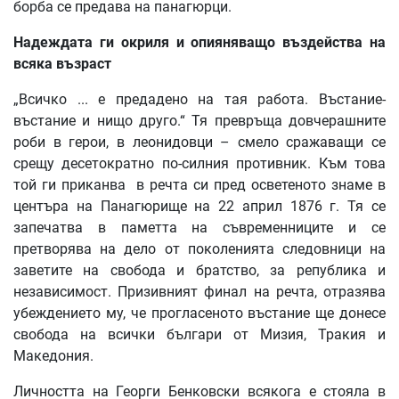
борба се предава на панагюрци.
Надеждата
ги
окриля
и
опияняващо
въздейства
на
всяка
възраст
„Всичко ... е предадено на тая работа. Въстание-
въстание и нищо друго.“ Тя превръща довчерашните
роби в герои, в леонидовци – смело сражаващи се
срещу десетократно по-силния противник. Към това
той ги приканва в речта си пред осветеното знаме в
центъра на Панагюрище на 22 април 1876 г. Тя се
запечатва в паметта на съвременниците и се
претворява на дело от поколенията следовници на
заветите на свобода и братство, за република и
независимост. Призивният финал на речта, отразява
убеждението му, че прогласеното въстание ще донесе
свобода на всички българи от Мизия, Тракия и
Македония.
Личността на Георги Бенковски всякога е стояла в