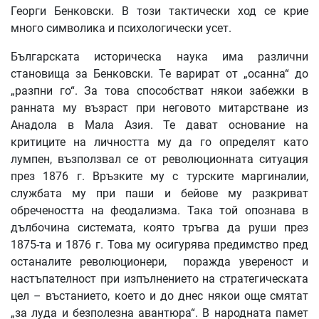
Георги Бенковски. В този тактически ход се крие
много символика и психологически усет.
Българската историческа наука има различни
становища за Бенковски. Те варират от „осанна“ до
„разпни го“. За това способстват някои забежки в
ранната му възраст при неговото митарстване из
Анадола в Мала Азия. Те дават основание на
критиците на личността му да го определят като
лумпен, възползвал се от революционната ситуация
през 1876 г. Връзките му с турските маргиналии,
службата му при паши и бейове му разкриват
обречеността на феодализма. Така той опознава в
дълбочина системата, която тръгва да руши през
1875-та и 1876 г. Това му осигурява предимство пред
останалите революционери, поражда увереност и
настъпателност при изпълнението на стратегическата
цел – въстанието, което и до днес някои още смятат
„за луда и безполезна авантюра“. В народната памет