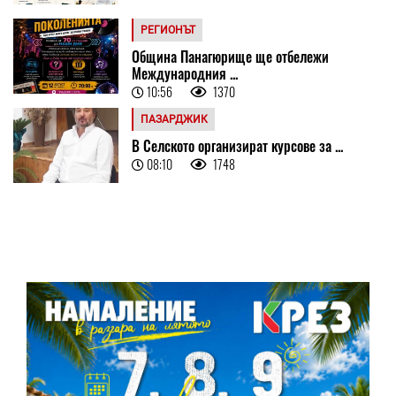
РЕГИОНЪТ
Община Панагюрище ще отбележи
Международния ...
10:56
1370
ПАЗАРДЖИК
В Селското организират курсове за ...
08:10
1748