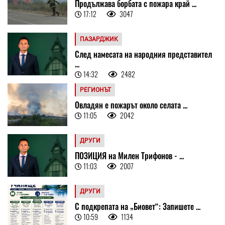
Продължава борбата с пожара край ...
17:12
3047
ПАЗАРДЖИК
След намесата на народния представител
...
14:32
2482
РЕГИОНЪТ
Овладян е пожарът около селата ...
11:05
2042
ДРУГИ
ПОЗИЦИЯ на Милен Трифонов - ...
11:03
2007
ДРУГИ
С подкрепата на „Биовет“: Запишете ...
10:59
1134