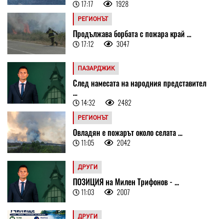
17:17
1928
РЕГИОНЪТ
Продължава борбата с пожара край ...
17:12
3047
ПАЗАРДЖИК
След намесата на народния представител
...
14:32
2482
РЕГИОНЪТ
Овладян е пожарът около селата ...
11:05
2042
ДРУГИ
ПОЗИЦИЯ на Милен Трифонов - ...
11:03
2007
ДРУГИ