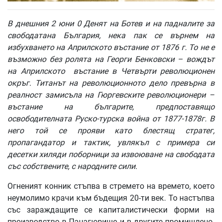
В днешния 2 юни 0 Денят на Ботев и на падналите за
свободатана България, нека пак се върнем на
избухването
на
Априлското
въстание
от
1876
г
. То
не
е
възможно
без
ролята
на
Георги
Бенковски
–
вождът
на
Априлското
въстание
в
Четвърти
революционен
окръг
.
Титанът
на
революционното
дело
превърна
в
реалност
замисъла
на
Гюргевските
революционери
–
въстание
на
българите
,
предпоставящо
освободителната
Руско
-
турска
война
от
1877-1878
г
.
В
него
той
се
прояви
като
блестящ
стратег
,
пропагандатор
и
тактик
,
увлякъл
с
примера
си
десетки
хиляди
поборници
за
извоюване
на
свободата
със
собствените
,
с
народните
сили
.
Огненият конник стъпва в стремето на времето, което
неумолимо крачи към бъдещия 20-ти век. То настъпва
със зараждащите се капиталистически форми на
производство в Панагюрище и в другите промишлено-