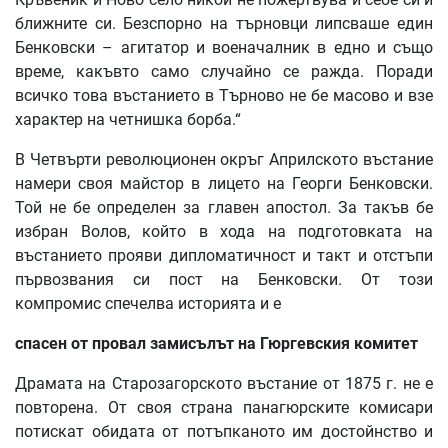
ближните си. Безспорно на търновци липсваше един
Бенковски – агитатор и военачалник в едно и също
време, какъвто само случайно се ражда. Поради
всичко това въстанието в Търново не бе масово и взе
характер на четнишка борба.“
В Четвърти революционен окръг Априлското въстание
намери своя майстор в лицето на Георги Бенковски.
Той не бе определен за главен апостол. За такъв бе
избран Волов, който в хода на подготовката на
въстанието прояви дипломатичност и такт и отстъпи
първозвания си пост на Бенковски. От този
компромис спечелва историята и е
спасен
от
провал
замисълът
на
Гюргевския
комитет
Драмата на Старозагорското въстание от 1875 г. не е
повторена. От своя страна панагюрските комисари
потискат обидата от потъпканото им достойнство и