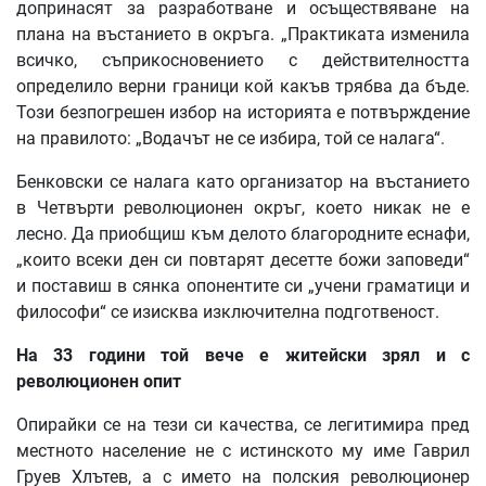
допринасят за разработване и осъществяване на
плана на въстанието в окръга. „Практиката изменила
всичко, съприкосновението с действителността
определило верни граници кой какъв трябва да бъде.
Този безпогрешен избор на историята е потвърждение
на правилото: „Водачът не се избира, той се налага“.
Бенковски се налага като организатор на въстанието
в Четвърти революционен окръг, което никак не е
лесно. Да приобщиш към делото благородните еснафи,
„които всеки ден си повтарят десетте божи заповеди“
и поставиш в сянка опонентите си „учени граматици и
философи“ се изисква изключителна подготвеност.
На
33
години
той
вече
е
житейски
зрял
и
с
революционен
опит
Опирайки се на тези си качества, се легитимира пред
местното население не с истинското му име Гаврил
Груев Хлътев, а с името на полския революционер