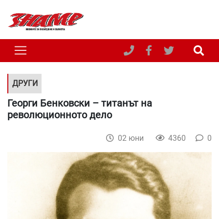
ДРУГИ
Георги Бенковски – титанът на
революционното дело
02 юни
4360
0