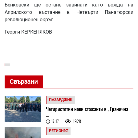
Бенковски ще остане завинаги като вожда на
Априлското въстание в Четвърти Панагюрски
революционен окръг.
Георги КЕРКЕНЯКОВ
Свързани
ПАЗАРДЖИК
Четиристотин нови стажанти в „Гранична
...
17:17
1928
РЕГИОНЪТ