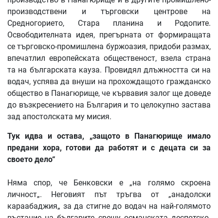
производствени и търговски центрове на
Средногорието, Стара планина и Родопите.
Освободителната идея, прегърната от формиращата
се търговско-промишлена буржоазия, придоби размах,
впечатлил европейската общественост, взела страна
та на българската кауза. Провидял длъжността си на
водач, успява да внуши на прохождащото гражданско
общество в Панагюрище, че кървавия залог ще доведе
до възкресението на България и то целокупно застава
зад апостолската му мисия.
Тук
идва
и
остава
, „
защото
в
Панагюрище
имало
предани
хора
,
готови
да
работят
и
с
децата
си
за
своето
дело
“
Няма спор, че Бенковски е „на голямо скроена
личност„. Неговият път тръгва от „анадолски
караабаджия„ за да стигне до водач на най-голямото
въстание на българите срещу османската деспотско-