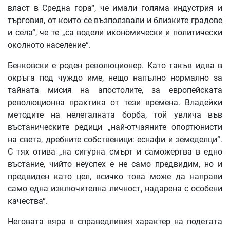
власт в Средна гора“, че имали голяма индустрия и
търговия, от които се възползвали и близките градове
и села“, че те „са водели икономически и политически
околното население“.
Бенковски е роден революционер. Като такъв идва в
окръга под чуждо име, нещо напълно нормално за
тайната мисия на апостолите, за европейската
революционна практика от тези времена. Владейки
методите на нелегалната борба, той увлича във
въстаническите редици „най-отчаяните опортюнисти
на света, дребните собственици: еснафи и земеделци“.
С тях отива „на сигурна смърт и саможертва в едно
въстание, чийто неуспех е не само предвидим, но и
предвиден като цел, всичко това може да направи
само една изключителна личност, надарена с особени
качества“.
Неговата вяра в справедливия характер на подетата