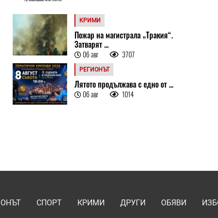
КРИМИ
Пожар на магистрала „Тракия“.
Затварят ...
06 авг
3707
РЕГИОНЪТ
Лятото продължава с едно от ...
06 авг
1014
ИОНЪТ
СПОРТ
КРИМИ
ДРУГИ
ОБЯВИ
ИЗБ