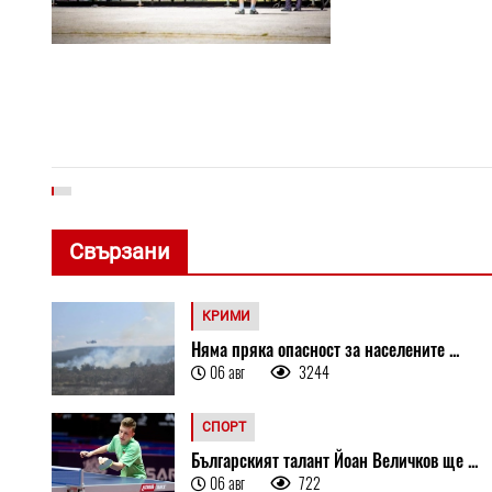
Свързани
КРИМИ
Няма пряка опасност за населените ...
06 авг
3244
СПОРТ
Българският талант Йоан Величков ще ...
06 авг
722