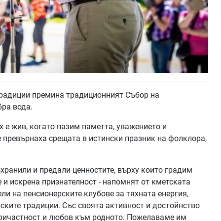
 традиции премина традиционният Събор на
ра вода.
х е жив, когато пазим паметта, уважението и
е превърнаха срещата в истински празник на фолклора,
съхранили и предали ценностите, върху които градим
 и искрена признателност - напомнят от кметската
ли на пенсионерските клубове за тяхната енергия,
ските традиции. Със своята активност и достойнство
причастност и любов към родното. Пожелаваме им