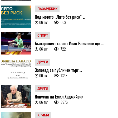
ПАЗАРДЖИК
Под мотото „Лято без риск“ ...
06 авг
663
СПОРТ
Българският талант Йоан Величков ще ...
06 авг
722
ДРУГИ
Заповед за публичен търг ...
06 авг
1343
ДРУГИ
Напусна ни Емил Хаджийски
06 авг
3976
КРИМИ