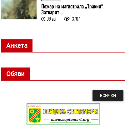
Пожар на магистрала „Тракия“.
Затварят ...
06 авг
3707
Анкета
Обяви
ВСИЧКИ