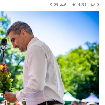
29 май
4591
0