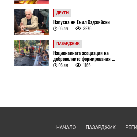
ДРУГИ
Напусна ни Емил Хаджийски
06 авг
3976
ПАЗАРДЖИК
Националната асоциация на
доброволните формирования ...
06 авг
1166
НАЧАЛО
ПАЗАРДЖИК
РЕГ