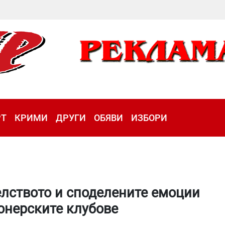
РТ
КРИМИ
ДРУГИ
ОБЯВИ
ИЗБОРИ
елството и споделените емоции
онерските клубове