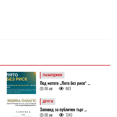
ПАЗАРДЖИК
Под мотото „Лято без риск“ ...
06 авг
663
ДРУГИ
Заповед за публичен търг ...
06 авг
1343