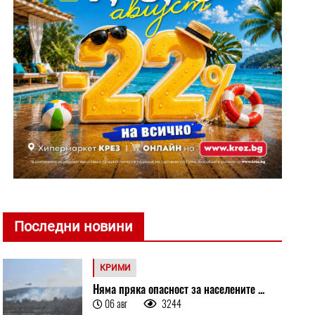
Последни новини
КРИМИ
Няма пряка опасност за населените ...
06 авг
3244