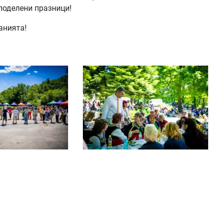
споделени празници!
анията!