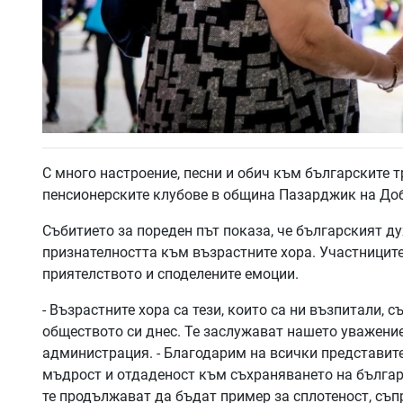
С много настроение, песни и обич към българските
пенсионерските клубове в община Пазарджик на Доб
Събитието за пореден път показа, че българският ду
признателността към възрастните хора. Участницит
приятелството и споделените емоции.
- Възрастните хора са тези, които са ни възпитали, 
обществото си днес. Те заслужават нашето уважение
администрация. - Благодарим на всички представите
мъдрост и отдаденост към съхраняването на българ
те продължават да бъдат пример за сплотеност, съ