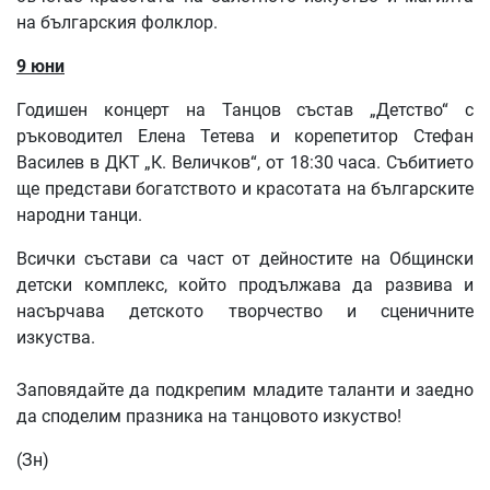
на българския фолклор.
9 юни
Годишен концерт на Танцов състав „Детство“ с
ръководител Елена Тетева и корепетитор Стефан
Василев в ДКТ „К. Величков“, от 18:30 часа. Събитието
ще представи богатството и красотата на българските
народни танци.
Всички състави са част от дейностите на Общински
детски комплекс, който продължава да развива и
насърчава детското творчество и сценичните
изкуства.
Заповядайте да подкрепим младите таланти и заедно
да споделим празника на танцовото изкуство!
(Зн)