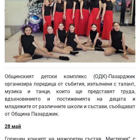
Общинският детски комплекс (ОДК)-Пазарджик
организира поредица от събития, изпълнени с талант,
музика и танци, които ще представят труда,
вдъхновението и постиженията на децата и
младежите от различните школи и състави, съобщават
от Община Пазарджик.
28 май
Годишен концерт на мажоретен състав „Мистерия“ с