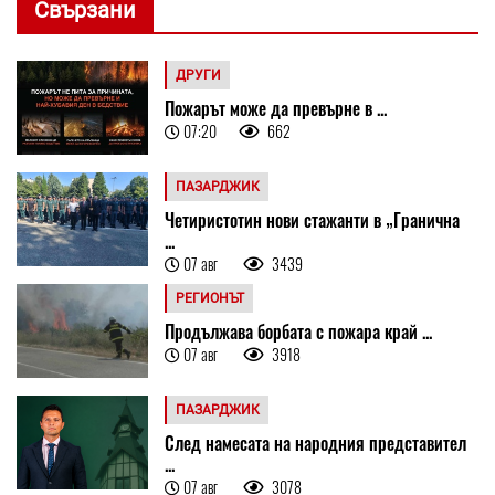
Свързани
ДРУГИ
Пожарът може да превърне в ...
07:20
662
ПАЗАРДЖИК
Четиристотин нови стажанти в „Гранична
...
07 авг
3439
РЕГИОНЪТ
Продължава борбата с пожара край ...
07 авг
3918
ПАЗАРДЖИК
След намесата на народния представител
...
07 авг
3078