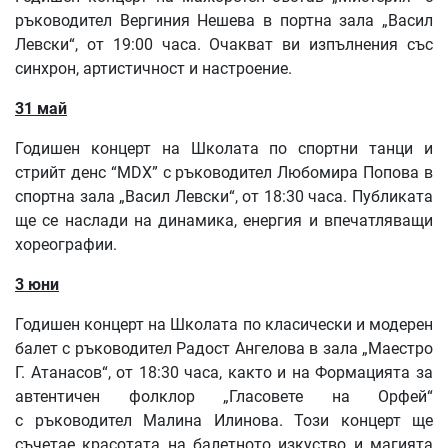
р
ъководител Вергиния Нешева
в портна зала „Васил
Левски“, от 19:00 часа. Очакват ви изпълнения със
синхрон, артистичност и настроение.
31 май
Годишен концерт на Школата по спортни танци и
стрийт денс “MDX” с ръководител Любомира Попова в
спортна зала „Васил Левски“, от 18:30 часа. Публиката
ще се наслади на динамика, енергия и впечатляващи
хореографии.
3 юни
Годишен концерт на Школата по класически и модерен
балет с ръководител Радост Ангелова в зала „Маестро
Г. Атанасов“, от 18:30 часа, както и на Формацията за
автентичен фолклор „Гласовете на Орфей“
с ръководител Малина Илинова. Този концерт ще
съчетае красотата на балетното изкуство и магията