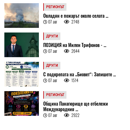
РЕГИОНЪТ
Овладян е пожарът около селата ...
07 авг
2748
ДРУГИ
ПОЗИЦИЯ на Милен Трифонов - ...
07 авг
2644
ДРУГИ
С подкрепата на „Биовет“: Запишете ...
07 авг
1514
РЕГИОНЪТ
Община Панагюрище ще отбележи
Международния ...
07 авг
2922