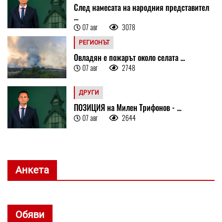
След намесата на народния представител
...
07 авг
3078
РЕГИОНЪТ
Овладян е пожарът около селата ...
07 авг
2748
ДРУГИ
ПОЗИЦИЯ на Милен Трифонов - ...
07 авг
2644
Анкета
Обяви