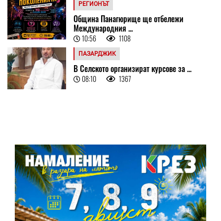
РЕГИОНЪТ
Община Панагюрище ще отбележи
Международния ...
10:56
1108
ПАЗАРДЖИК
В Селското организират курсове за ...
08:10
1367