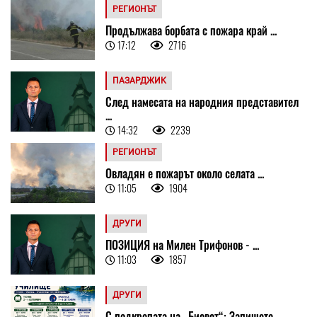
РЕГИОНЪТ
Продължава борбата с пожара край ...
17:12
2716
ПАЗАРДЖИК
След намесата на народния представител
...
14:32
2239
РЕГИОНЪТ
Овладян е пожарът около селата ...
11:05
1904
ДРУГИ
ПОЗИЦИЯ на Милен Трифонов - ...
11:03
1857
ДРУГИ
С подкрепата на „Биовет“: Запишете ...