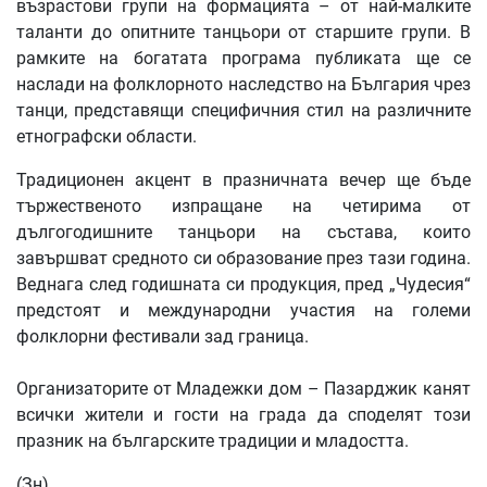
възрастови групи на формацията – от най-малките
таланти до опитните танцьори от старшите групи. В
рамките на богатата програма публиката ще се
наслади на фолклорното наследство на България чрез
танци, представящи специфичния стил на различните
етнографски области.
Традиционен акцент в празничната вечер ще бъде
тържественото изпращане на четирима от
дългогодишните танцьори на състава, които
завършват средното си образование през тази година.
Веднага след годишната си продукция, пред „Чудесия“
предстоят и международни участия на големи
фолклорни фестивали зад граница.
Организаторите от Младежки дом – Пазарджик канят
всички жители и гости на града да споделят този
празник на българските традиции и младостта.
(Зн)