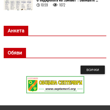
10:59
1072
Анкета
Обяви
ВСИЧКИ