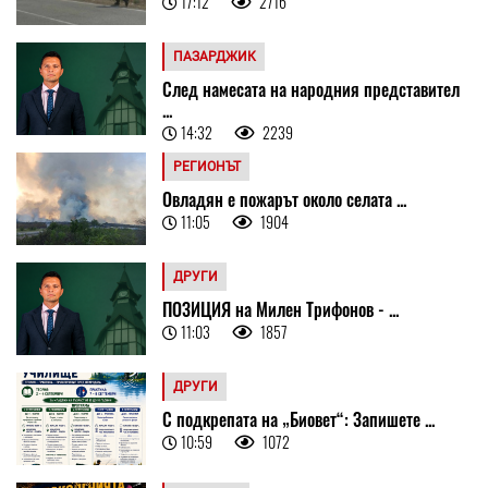
17:12
2716
ПАЗАРДЖИК
След намесата на народния представител
...
14:32
2239
РЕГИОНЪТ
Овладян е пожарът около селата ...
11:05
1904
ДРУГИ
ПОЗИЦИЯ на Милен Трифонов - ...
11:03
1857
ДРУГИ
С подкрепата на „Биовет“: Запишете ...
10:59
1072