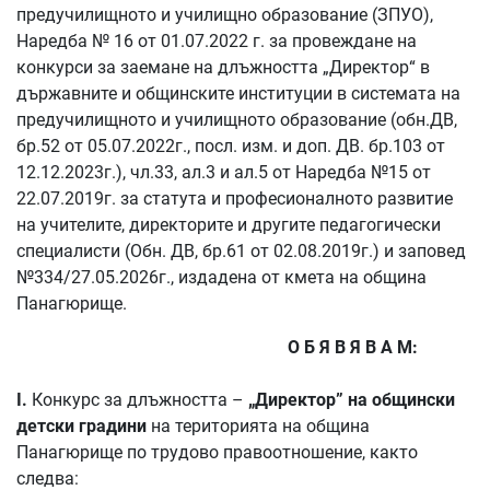
предучилищното и училищно образование (ЗПУО),
Наредба № 16 от 01.07.2022 г. за провеждане на
конкурси за заемане на длъжността „Директор“ в
държавните и общинските институции в системата на
предучилищното и училищното образование (обн.ДВ,
бр.52 от 05.07.2022г., посл. изм. и доп. ДВ. бр.103 от
12.12.2023г.), чл.33, ал.3 и ал.5 от Наредба №15 от
22.07.2019г. за статута и професионалното развитие
на учителите, директорите и другите педагогически
специалисти (Обн. ДВ, бр.61 от 02.08.2019г.) и заповед
№334/27.05.2026г., издадена от кмета на община
Панагюрище.
О Б Я В Я В А М:
І.
Конкурс за длъжността –
„Директор”
на общински
детски градини
на територията на община
Панагюрище по трудово правоотношение, както
следва: