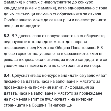
фамилия) и списък с недопуснатите до конкурс
кандидати (име и фамилия), като едновременно с това
да им се съобщи писмено съображенията за отказа.
Съобщаването може да се извърши и по електронната
поща на кандидата.
8.3.
В 7-дневен срок от получаването на съобщението,
недопуснатите кандидати могат да направят
възражение пред Кмета на Община Панагюрище. В 3-
дневен срок от получаване на възражението, кметът
решава въпроса окончателно, за което кандидатите се
уведомяват писмено или по електронната им поща.
8.4.
Допуснатите до конкурс кандидати се уведомяват
писмено за датата, часа на започване и мястото за
провеждане на писмения изпит. Информация за
датата, часа на започване и мястото за провеждане
на писмения изпит се публикуват и на интернет
страницата на Община Панагюрище.