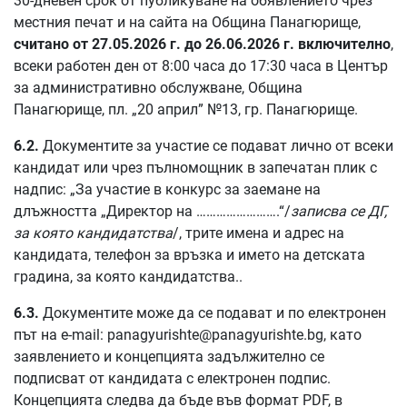
30-дневен срок от публикуване на обявлението чрез
местния печат и на сайта на Община Панагюрище,
считано от 27.05.2026 г. до 26.06.2026 г. включително
,
всеки работен ден от 8:00 часа до 17:30 часа в Център
за административно обслужване, Община
Панагюрище, пл. „20 април” №13, гр. Панагюрище.
6.2.
Документите за участие се подават лично от всеки
кандидат или чрез пълномощник в запечатан плик с
надпис: „За участие в конкурс за заемане на
длъжността „Директор на …………………….“/
записва се ДГ,
за която кандидатства
/, трите имена и адрес на
кандидата, телефон за връзка и името на детската
градина, за която кандидатства..
6.3.
Документите може да се подават и по електронен
път на e-mail:
panagyurishte@panagyurishte.bg
, като
заявлението и концепцията задължително се
подписват от кандидата с електронен подпис.
Концепцията следва да бъде във формат PDF, в