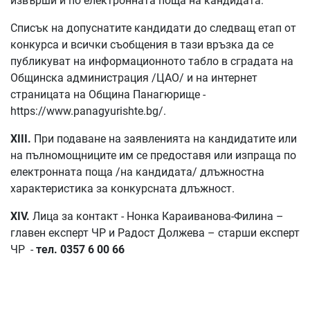
извърши и по електронната поща на кандидата.
Списък на допуснатите кандидати до следващ етап от
конкурса и всички съобщения в тази връзка да се
публикуват на информационното табло в сградата на
Общинска администрация /ЦАО/ и на интернет
страницата на Община Панагюрище -
https://www.panagyurishte.bg/.
XIII.
При подаване на заявленията на кандидатите или
на пълномощниците им се предоставя или изпраща по
електронната поща /на кандидата/ длъжностна
характеристика за конкурсната длъжност.
XIV.
Лица за контакт - Нонка Караиванова-Филина –
главен експерт ЧР и Радост Должева – старши експерт
ЧР -
тел. 0357 6 00 66