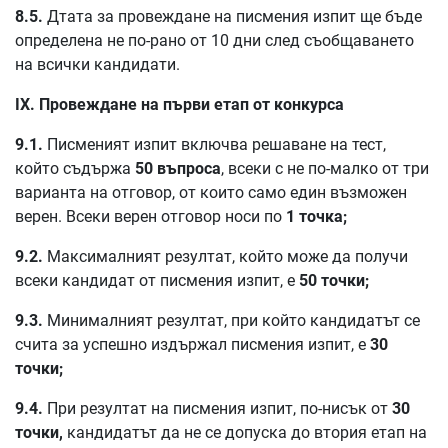
8.5.
Дтата за провеждане на писмения изпит ще бъде
определена не по-рано от 10 дни след съобщаването
на всички кандидати.
IX. Провеждане на първи етап от конкурса
9.1.
Писменият изпит включва решаване на тест,
който съдържа
50 въпроса
, всеки с не по-малко от три
варианта на отговор, от които само един възможен
верен. Всеки верен отговор носи по
1 точка;
9.2.
Максималният резултат, който може да получи
всеки кандидат от писмения изпит, е
50 точки;
9.3.
Минималният резултат, при който кандидатът се
счита за успешно издържал писмения изпит, е
30
точки;
9.4.
При резултат на писмения изпит, по-нисък от
30
точки,
кандидатът да не се допуска до втория етап на