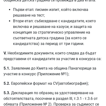
общинска детска градина се провежда в два етапа:
Първи етап
: писмен изпит, който включва
решаване на тест;
Втори етап
: събеседване с кандидатите, което
включва и решаване на казуси, и защита на
концепция за стратегическо управление на
съответната детска градина (за която се
кандидатства) за период от три години.
V.
Необходимите документи, които следва да бъдат
представени от кандидатите за участие в конкурса са:
5.1.
Заявление до Кмета на община Панагюрище за
участие в конкурс (Приложение №1);
5.2.
Европейски формат на CV(автобиография);
5.3.
Декларация по образец за удостоверяване на
обстоятелствата, посочени в раздел III, т.3.1 - т.3.6 от
обявата (Приложение № 2). Проверка за съдимост се