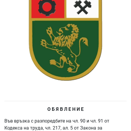
О Б Я В Л Е Н И Е
Във връзка с разпоредбите на чл. 90 и чл. 91 от
Кодекса на труда, чл. 217, ал. 5 от Закона за