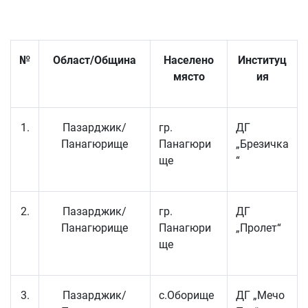
№
Област/Община
Населено
Институц
място
ия
1.
Пазарджик/
гр.
ДГ
Панагюрище
Панагюри
„Брезичка
ще
“
2.
Пазарджик/
гр.
ДГ
Панагюрище
Панагюри
„Пролет“
ще
3.
Пазарджик/
с.Оборище
ДГ „Мечо