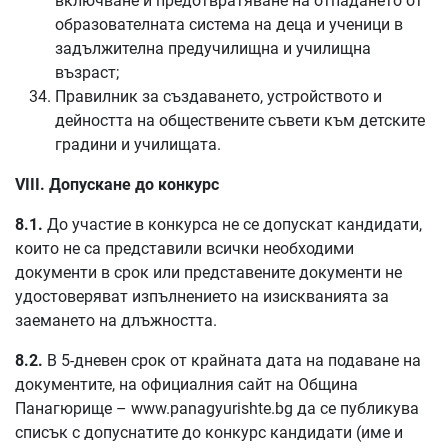
включване и предотвратяване на отпадането от
образователната система на деца и ученици в
задължителна предучилищна и училищна
възраст;
Правилник за създаването, устройството и
дейността на обществените съвети към детските
градини и училищата.
VIII. Допускане до конкурс
8.1.
До участие в конкурса не се допускат кандидати,
които не са представили всички необходими
документи в срок или представените документи не
удостоверяват изпълнението на изискванията за
заемането на длъжността.
8.2.
В 5-дневен срок от крайната дата на подаване на
документите, на официалния сайт на Община
Панагюрище – www.panagyurishte.bg да се публикува
списък с допуснатите до конкурс кандидати (име и