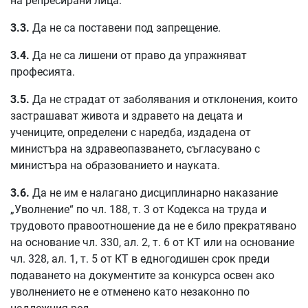
на репресирани лица.
3.3.
Да не са поставени под запрещение.
3.4.
Да не са лишени от право да упражняват
професията.
3.5.
Да не страдат от заболявания и отклонения, които
застрашават живота и здравето на децата и
учениците, определени с наредба, издадена от
министъра на здравеопазването, съгласувано с
министъра на образованието и науката.
3.6.
Да не им е налагано дисциплинарно наказание
„Уволнение“ по чл. 188, т. 3 от Кодекса на труда и
трудовото правоотношение да не е било прекратявано
на основание чл. 330, ал. 2, т. 6 от КТ или на основание
чл. 328, ал. 1, т. 5 от КТ в едногодишен срок преди
подаването на документите за конкурса освен ако
уволнението не е отменено като незаконно по