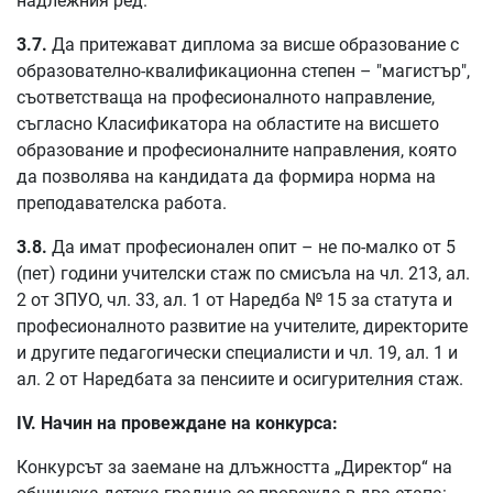
надлежния ред.
3.7.
Да притежават диплома за висше образование с
образователно-квалификационна степен – "магистър",
съответстваща на професионалното направление,
съгласно Класификатора на областите на висшето
образование и професионалните направления, която
да позволява на кандидата да формира норма на
преподавателска работа.
3.8.
Да имат професионален опит – не по-малко от 5
(пет) години учителски стаж по смисъла на чл. 213, ал.
2 от ЗПУО, чл. 33, ал. 1 от Наредба № 15 за статута и
професионалното развитие на учителите, директорите
и другите педагогически специалисти и чл. 19, ал. 1 и
ал. 2 от Наредбата за пенсиите и осигурителния стаж.
ІV. Начин на провеждане на конкурса:
Конкурсът за заемане на длъжността „Директор“ на