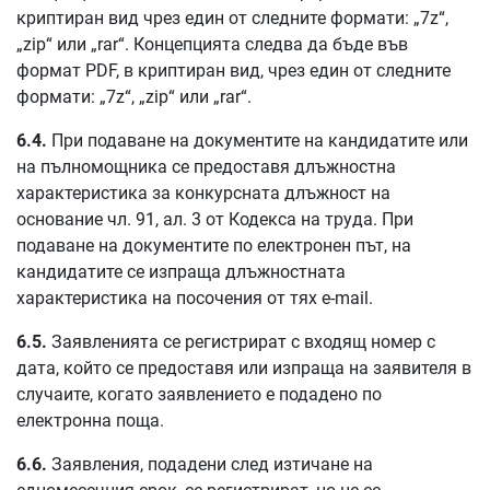
криптиран вид чрез един от следните формати: „7z“,
„zip“ или „rar“. Концепцията следва да бъде във
формат PDF, в криптиран вид, чрез един от следните
формати: „7z“, „zip“ или „rar“.
6.
4
.
При подаване на документите на кандидатите или
на пълномощника се предоставя длъжностна
характеристика за конкурсната длъжност на
основание чл. 91, ал. 3 от Кодекса на труда. При
подаване на документите по електронен път, на
кандидатите се изпраща длъжностната
характеристика на посочения от тях e-mail.
6.5.
Заявленията се регистрират с входящ номер с
дата, който се предоставя или изпраща на заявителя в
случаите, когато заявлението е подадено по
електронна поща.
6.6.
Заявления, подадени след изтичане на