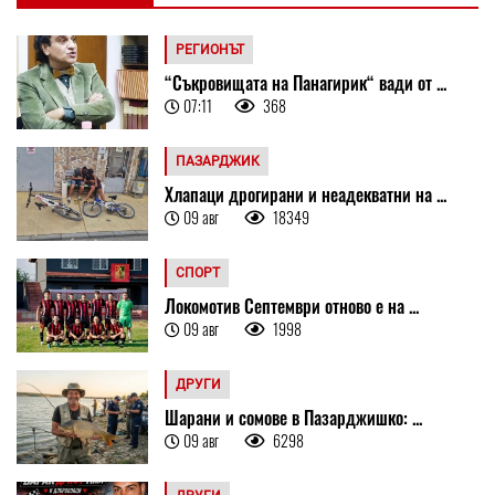
РЕГИОНЪТ
“Съкровищата на Панагирик“ вади от ...
07:11
368
ПАЗАРДЖИК
Хлапаци дрогирани и неадекватни на ...
09 авг
18349
СПОРТ
Локомотив Септември отново е на ...
09 авг
1998
ДРУГИ
Шарани и сомове в Пазарджишко: ...
09 авг
6298