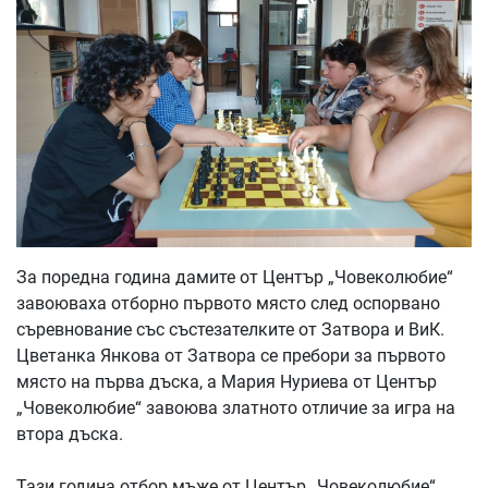
За поредна година дамите от Център „Човеколюбие“
завоюваха отборно първото място след оспорвано
съревнование със състезателките от Затвора и ВиК.
Цветанка Янкова от Затвора се пребори за първото
място на първа дъска, а Мария Нуриева от Център
„Човеколюбие“ завоюва златното отличие за игра на
втора дъска.
Тази година отбор мъже от Център „Човеколюбие“