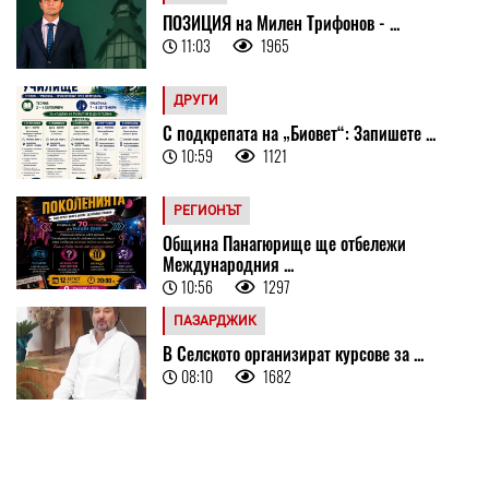
ПОЗИЦИЯ на Милен Трифонов - ...
11:03
1965
ДРУГИ
С подкрепата на „Биовет“: Запишете ...
10:59
1121
РЕГИОНЪТ
Община Панагюрище ще отбележи
Международния ...
10:56
1297
ПАЗАРДЖИК
В Селското организират курсове за ...
08:10
1682