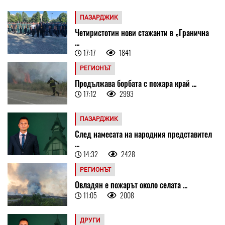
ПАЗАРДЖИК
Четиристотин нови стажанти в „Гранична
...
17:17
1841
РЕГИОНЪТ
Продължава борбата с пожара край ...
17:12
2993
ПАЗАРДЖИК
След намесата на народния представител
...
14:32
2428
РЕГИОНЪТ
Овладян е пожарът около селата ...
11:05
2008
ДРУГИ