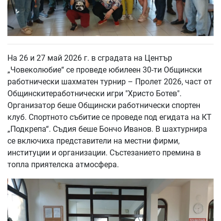
На 26 и 27 май 2026 г. в сградата на Център
„Човеколюбие“ се проведе юбилеен 30-ти Общински
работнически шахматен турнир – Пролет 2026, част от
Общинскитеработнически игри "Христо Ботев".
Организатор беше Общински работнически спортен
клуб. Спортното събитие се проведе под егидата на КТ
„Подкрепа“. Съдия беше Бончо Иванов. В шахтурнира
се включиха представители на местни фирми,
институции и организации. Състезанието премина в
топла приятелска атмосфера.