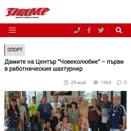
СПОРТ
Дамите на Център “Човеколюбие“ – първи
в работническия шахтурнир
28 май
1964
0