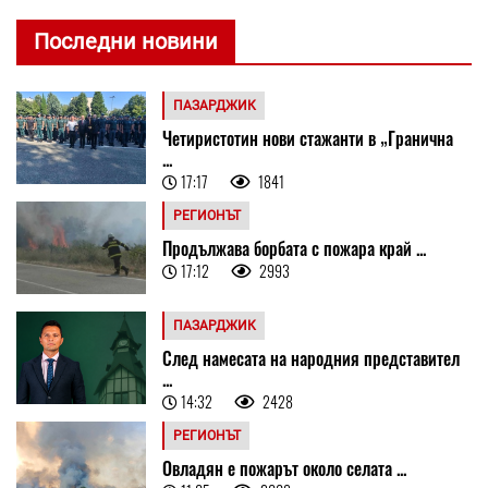
Последни новини
ПАЗАРДЖИК
Четиристотин нови стажанти в „Гранична
...
17:17
1841
РЕГИОНЪТ
Продължава борбата с пожара край ...
17:12
2993
ПАЗАРДЖИК
След намесата на народния представител
...
14:32
2428
РЕГИОНЪТ
Овладян е пожарът около селата ...