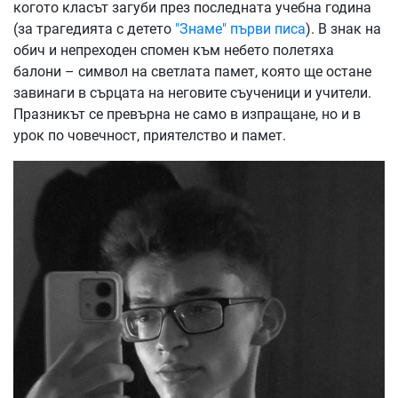
когото класът загуби през последната учебна година
(за трагедията с детето
"Знаме" първи писа
). В знак на
обич и непреходен спомен към небето полетяха
балони – символ на светлата памет, която ще остане
завинаги в сърцата на неговите съученици и учители.
Празникът се превърна не само в изпращане, но и в
урок по човечност, приятелство и памет.