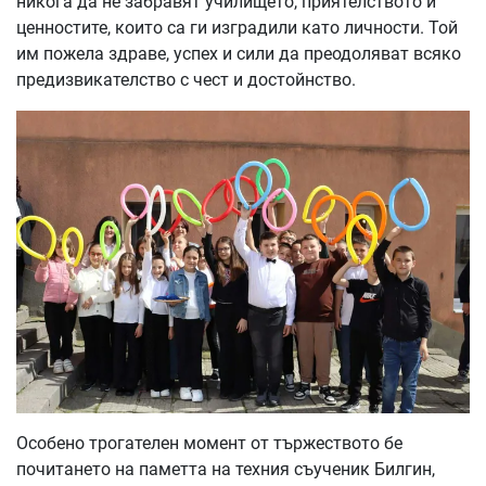
никога да не забравят училището, приятелството и
ценностите, които са ги изградили като личности. Той
им пожела здраве, успех и сили да преодоляват всяко
предизвикателство с чест и достойнство.
Особено трогателен момент от тържеството бе
почитането на паметта на техния съученик Билгин,