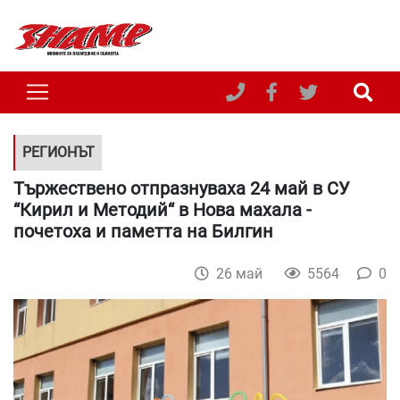
РЕГИОНЪТ
Тържествено отпразнуваха 24 май в СУ
“Кирил и Методий“ в Нова махала -
почетоха и паметта на Билгин
26 май
5564
0