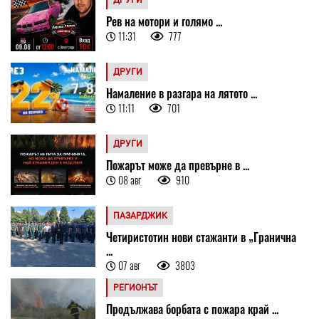
Рев на мотори и голямо ...
11:31
777
ДРУГИ
Намаление в разгара на лятото ...
11:11
701
ДРУГИ
Пожарът може да превърне в ...
08 авг
910
ПАЗАРДЖИК
Четиристотин нови стажанти в „Гранична
...
07 авг
3803
РЕГИОНЪТ
Продължава борбата с пожара край ...