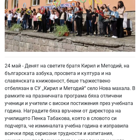
24 май - Денят на светите братя Кирил и Методий, на
българската азбука, просвета и култура и на
славянската книжовност, беше тържествено
отбелязан в СУ ,,Кирил и Методий“ село Нова махала. В
рамките на празничната програма бяха отличени
ученици и учители с високи постижения през учебната
година. Наградите бяха връчени от директора на
училището Пенка Табакова, която в словото си
подчерта, че изминалата учебна година е изправила
всички пред сериозни трудности и изпитания,