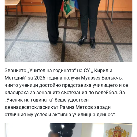
Званието „Учител на годината“ на СУ ,, Кирил и
Методий“ за 2026 година получи Муаззез Балъкчъ,
чиито ученици достойно представиха училището и се
класираха за зоналните състезания по волейбол. За
,,Ученик на годината“ беше удостоен
дванадесетокласникът Рамиз Метков заради
отличния му успех и активна училищна дейност.