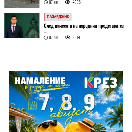
07 авг
4336
ПАЗАРДЖИК
След намесата на народния представител
...
07 авг
3514