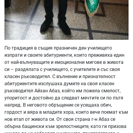
По традиция в същия празничен ден училището
изпрати и своите абитуриенти, които преживяха един
от най-вълнуващите и емоционални мигове в живота
си – раздялата с училището, с учителите и със своя
класен ръководител. С вълнение и признателност
абитуриентите изслушаха думите на своя класен
ръководител Айхан Абаз, който им пожела смелост,
упоритост и достойно да следват мечтите си по пътя
напред. В неговото обръщение се усещаха обич,
гордост и вяра в младите хора, които вече поемат към
нов етап от живота си. От своя страна г-н Абаз се
обърна бащински към зрелостниците, като ги призова