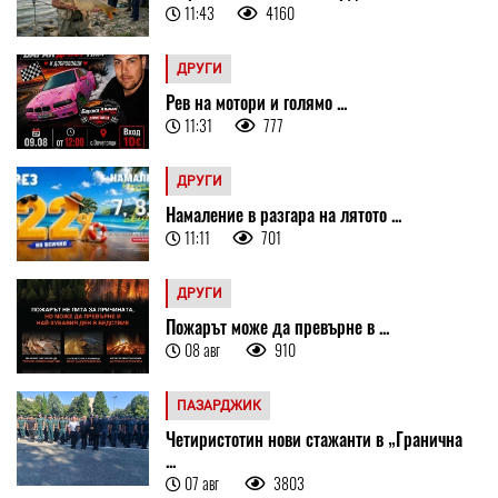
11:43
4160
ДРУГИ
Рев на мотори и голямо ...
11:31
777
ДРУГИ
Намаление в разгара на лятото ...
11:11
701
ДРУГИ
Пожарът може да превърне в ...
08 авг
910
ПАЗАРДЖИК
Четиристотин нови стажанти в „Гранична
...
07 авг
3803