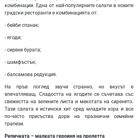
комбинации. Една от най-популярните салати в новите
градски ресторанти е комбинацията от:
- бейби спанак;
- ягоди;
- сирене бурата;
- шамфъстък;
- балсамова редукция.
На пръв поглед звучи странно, но вкусът е
впечатляващ. Сладостта на ягодите се съчетава със
свежестта на зелените листа и мекотата на сиренето.
Тази салата е истински хит сред младите хора и все
по-често присъства дори на празнични семейни
трапези.
Репичката – малката героиня на пролетта