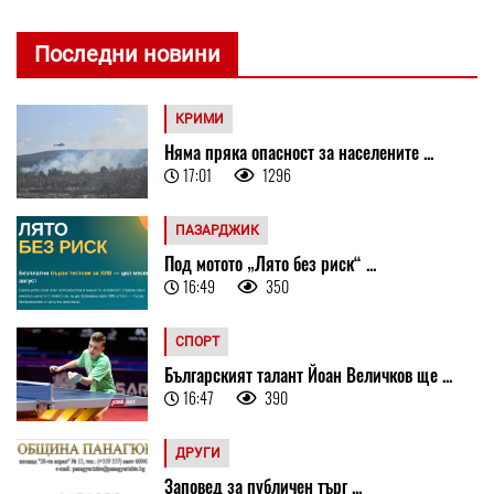
Последни новини
КРИМИ
Няма пряка опасност за населените ...
17:01
1296
ПАЗАРДЖИК
Под мотото „Лято без риск“ ...
16:49
350
СПОРТ
Българският талант Йоан Величков ще ...
16:47
390
ДРУГИ
Заповед за публичен търг ...