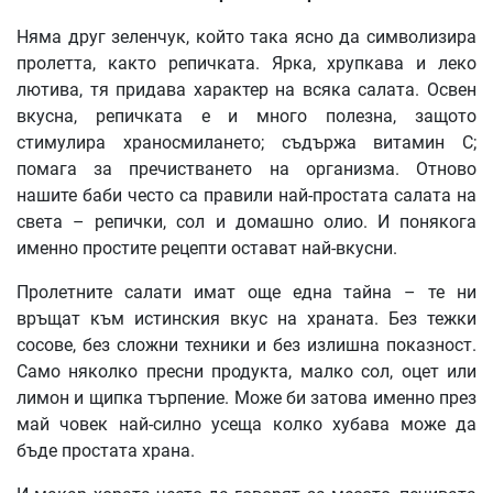
Няма друг зеленчук, който така ясно да символизира
пролетта, както репичката. Ярка, хрупкава и леко
лютива, тя придава характер на всяка салата. Освен
вкусна, репичката е и много полезна, защото
стимулира храносмилането; съдържа витамин C;
помага за пречистването на организма. Отново
нашите баби често са правили най-простата салата на
света – репички, сол и домашно олио. И понякога
именно простите рецепти остават най-вкусни.
Пролетните салати имат още една тайна – те ни
връщат към истинския вкус на храната. Без тежки
сосове, без сложни техники и без излишна показност.
Само няколко пресни продукта, малко сол, оцет или
лимон и щипка търпение. Може би затова именно през
май човек най-силно усеща колко хубава може да
бъде простата храна.