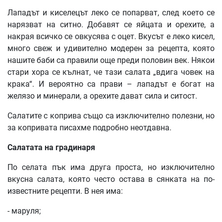
Лападът и киселецът леко се попарват, след което се
нарязват на ситно. Добавят се яйцата и орехите, а
накрая всичко се овкусява с оцет. Вкусът е леко кисел,
много свеж и удивително модерен за рецепта, която
нашите баби са правили още преди половин век. Някои
стари хора се кълнат, че тази салата „вдига човек на
крака“. И вероятно са прави – лападът е богат на
желязо и минерали, а орехите дават сила и ситост.
Салатите с коприва също са изключително полезни, но
за копривата писахме подробно неотдавна.
Салатата на градинаря
По селата пък има друга проста, но изключително
вкусна салата, която често остава в сянката на по-
известните рецепти. В нея има:
- маруля;