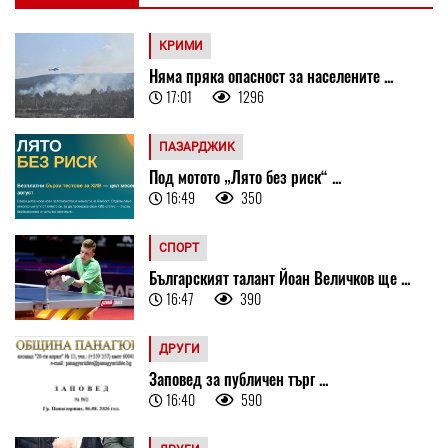
КРИМИ
Няма пряка опасност за населените ...
17:01
1296
ПАЗАРДЖИК
Под мотото „Лято без риск“ ...
16:49
350
СПОРТ
Българският талант Йоан Величков ще ...
16:47
390
ДРУГИ
Заповед за публичен търг ...
16:40
590