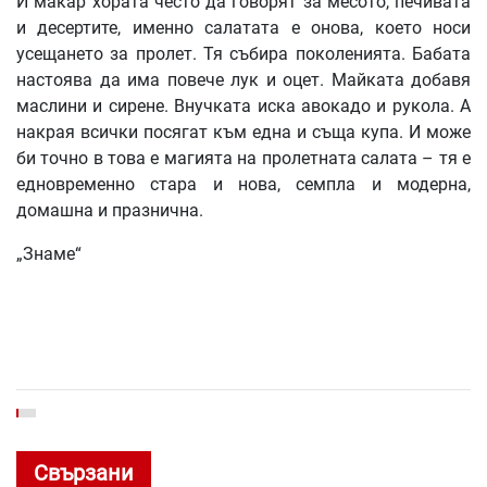
И макар хората често да говорят за месото, печивата
и десертите, именно салатата е онова, което носи
усещането за пролет. Тя събира поколенията. Бабата
настоява да има повече лук и оцет. Майката добавя
маслини и сирене. Внучката иска авокадо и рукола. А
накрая всички посягат към една и съща купа. И може
би точно в това е магията на пролетната салата – тя е
едновременно стара и нова, семпла и модерна,
домашна и празнична.
„Знаме“
Свързани