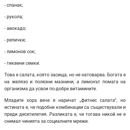
- спанак;
- рукола;
- авокадо;
- репички;
- лимонов сок;
- тиквени семки.
Това е салата, която засища, но не натоварва. Богата е
на желязо и полезни мазнини, а лимонът помага на
организма да усвои по-добре витамините.
Младите хора вече я наричат „фитнес салата“, но
истината е, че подобни комбинации са съществували и
преди десетилетия. Разликата е, че тогава никой не е
снимал чинията за социалните мрежи.