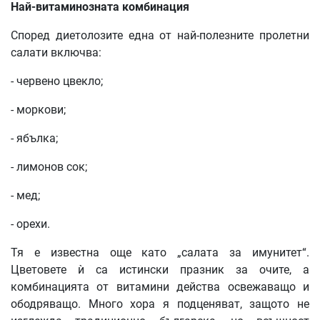
Най-витаминозната комбинация
Според диетолозите една от най-полезните пролетни
салати включва:
- червено цвекло;
- моркови;
- ябълка;
- лимонов сок;
- мед;
- орехи.
Тя е известна още като „салата за имунитет“.
Цветовете ѝ са истински празник за очите, а
комбинацията от витамини действа освежаващо и
ободряващо. Много хора я подценяват, защото не