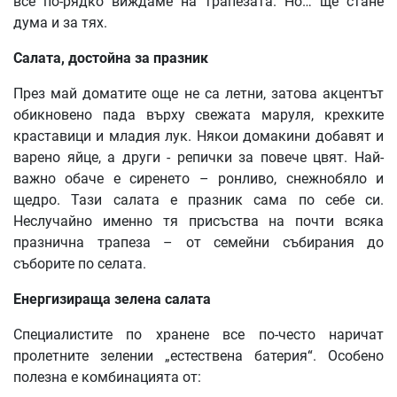
все по-рядко виждаме на трапезата. Но… ще стане
дума и за тях.
Салата, достойна за празник
През май доматите още не са летни, затова акцентът
обикновено пада върху свежата маруля, крехките
краставици и младия лук. Някои домакини добавят и
варено яйце, а други - репички за повече цвят. Най-
важно обаче е сиренето – ронливо, снежнобяло и
щедро. Тази салата е празник сама по себе си.
Неслучайно именно тя присъства на почти всяка
празнична трапеза – от семейни събирания до
съборите по селата.
Енергизираща зелена салата
Специалистите по хранене все по-често наричат
пролетните зелении „естествена батерия“. Особено
полезна е комбинацията от: