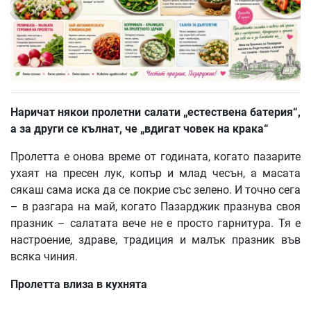
Наричат някои пролетни салати „естествена батерия“,
а за други се кълнат, че „вдигат човек на крака“
Пролетта е онова време от годината, когато пазарите
ухаят на пресен лук, копър и млад чесън, а масата
сякаш сама иска да се покрие със зелено. И точно сега
– в разгара на май, когато Пазарджик празнува своя
празник – салатата вече не е просто гарнитура. Тя е
настроение, здраве, традиция и малък празник във
всяка чиния.
Пролетта влиза в кухнята