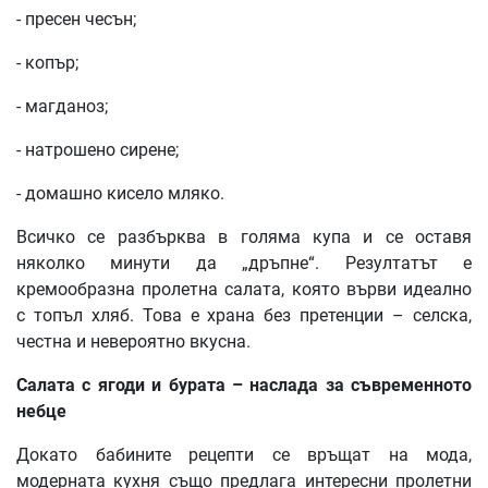
- пресен чесън;
- копър;
- магданоз;
- натрошено сирене;
- домашно кисело мляко.
Всичко се разбърква в голяма купа и се оставя
няколко минути да „дръпне“. Резултатът е
кремообразна пролетна салата, която върви идеално
с топъл хляб. Това е храна без претенции – селска,
честна и невероятно вкусна.
Салата с ягоди и бурата – наслада за съвременното
небце
Докато бабините рецепти се връщат на мода,
модерната кухня също предлага интересни пролетни