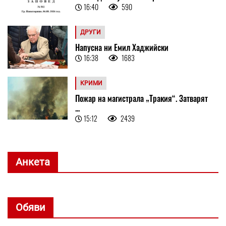
16:40
590
ДРУГИ
Напусна ни Емил Хаджийски
16:38
1683
КРИМИ
Пожар на магистрала „Тракия“. Затварят
...
15:12
2439
Анкета
Обяви