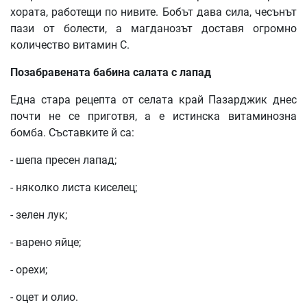
хората, работещи по нивите. Бобът дава сила, чесънът
пази от болести, а магданозът доставя огромно
количество витамин C.
Позабравената бабина салата с лапад
Една стара рецепта от селата край Пазарджик днес
почти не се приготвя, а е истинска витаминозна
бомба. Съставките й са:
- шепа пресен лапад;
- няколко листа киселец;
- зелен лук;
- варено яйце;
- орехи;
- оцет и олио.