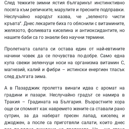
След тежките зимни ястия българинът инстинктивно
посяга към репичките, марулите и пресните подправки.
Неслучайно народът казва, че „зеленото чисти
кръвта“. Днес лекарите биха го обяснили с витамините,
желязото, фолиевата киселина и антиоксидантите, но
нашите баби са го знаели без научни термини.
Пролетната салата си остава един от най-евтините
начини човек да се почувства по-добре. Само една
купа свежи зеленчуци носи на организма витамин C,
магнезий, калий и фибри – истински енергиен тласък
след дългата зима.
А в Пазарджик пролетта винаги идва с аромат на
градини и пазари. Неслучайно градът се намира в
Тракия – Градината на България. Възрастните хора
още си спомнят как навремето жените са ставали рано
сутрин, за да наберат пресен лапад, киселец и
джоджен, а после са приготвяли салати, които днес