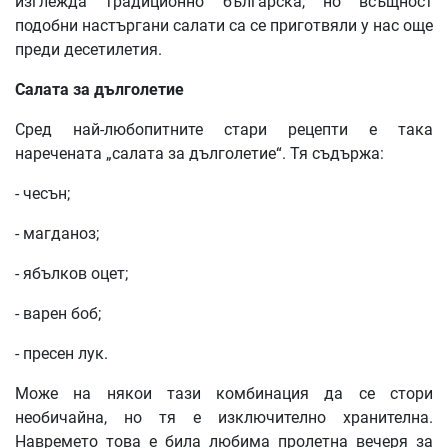
изглежда традиционно българска, но всъщност
подобни настъргани салати са се приготвяли у нас още
преди десетилетия.
Салата за дълголетие
Сред най-любопитните стари рецепти е така
наречената „салата за дълголетие“. Тя съдържа:
- чесън;
- магданоз;
- ябълков оцет;
- варен боб;
- пресен лук.
Може на някои тази комбинация да се стори
необичайна, но тя е изключително хранителна.
Навремето това е била любима пролетна вечеря за