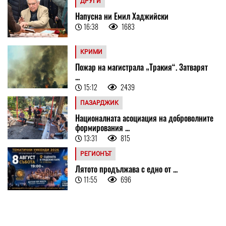
ДРУГИ
Напусна ни Емил Хаджийски
16:38
1683
КРИМИ
Пожар на магистрала „Тракия“. Затварят
...
15:12
2439
ПАЗАРДЖИК
Националната асоциация на доброволните
формирования ...
13:31
815
РЕГИОНЪТ
Лятото продължава с едно от ...
11:55
696