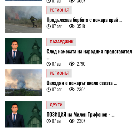
07 авг
3007
РЕГИОНЪТ
Продължава борбата с пожара край ...
07 авг
3518
ПАЗАРДЖИК
След намесата на народния представител
...
07 авг
2790
РЕГИОНЪТ
Овладян е пожарът около селата ...
07 авг
2364
ДРУГИ
ПОЗИЦИЯ на Милен Трифонов - ...
07 авг
2307