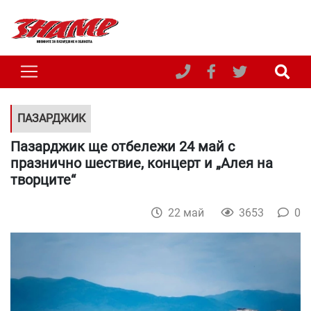
ПАЗАРДЖИК
Пазарджик ще отбележи 24 май с
празнично шествие, концерт и „Алея на
творците“
22 май
3653
0