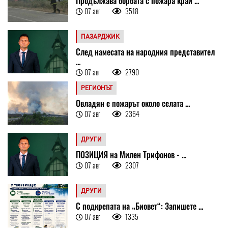
Продължава борбата с пожара край ...
07 авг
3518
ПАЗАРДЖИК
След намесата на народния представител
...
07 авг
2790
РЕГИОНЪТ
Овладян е пожарът около селата ...
07 авг
2364
ДРУГИ
ПОЗИЦИЯ на Милен Трифонов - ...
07 авг
2307
ДРУГИ
С подкрепата на „Биовет“: Запишете ...
07 авг
1335