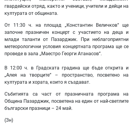
гвардейски отряд, както и ученици, учители и дейци на
културата от общината.
От 11:30 ч. на площад „Константин Величков“ ще
започне празничен концерт с участието на деца и
млади таланти от Пазарджик. При неблагоприятни
метеорологични условия концертната програма ще се
проведе в зала „Маестро Георги Атанасов“.
В 12:00 ч. в Градската градина ще бъде открита и
„Алея на творците“ – пространство, посветено на
културата и хората, които я създават.
Събитията са част от празничната програма на
Община Пазарджик, посветена на един от най-светлите
български празници – 24 май.
(Зн)