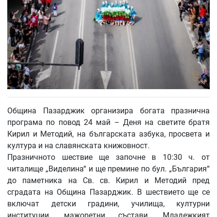
Община Пазарджик организира богата празнична
програма по повод 24 май – Деня на светите братя
Кирил и Методий, на българската азбука, просвета и
култура и на славянската книжовност.
Празничното шествие ще започне в 10:30 ч. от
читалище „Виделина“ и ще премине по бул. „България“
до паметника на Св. св. Кирил и Методий пред
сградата на Община Пазарджик. В шествието ще се
включат детски градини, училища, културни
институции, мажоретни състави, Младежкият