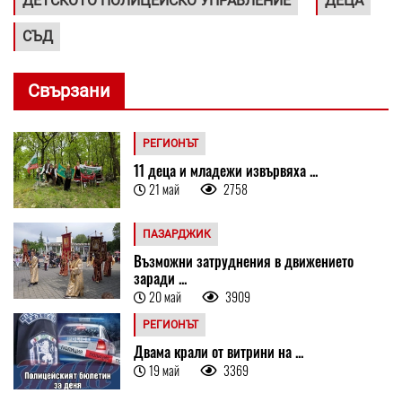
ДЕТСКОТО ПОЛИЦЕЙСКО УПРАВЛЕНИЕ
ДЕЦА
СЪД
Свързани
РЕГИОНЪТ
11 деца и младежи извървяха ...
21 май
2758
ПАЗАРДЖИК
Възможни затруднения в движението
заради ...
20 май
3909
РЕГИОНЪТ
Двама крали от витрини на ...
19 май
3369