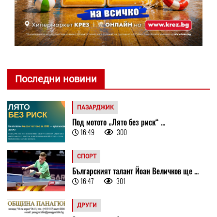
Последни новини
ПАЗАРДЖИК
Под мотото „Лято без риск“ ...
16:49
300
СПОРТ
Българският талант Йоан Величков ще ...
16:47
301
ДРУГИ