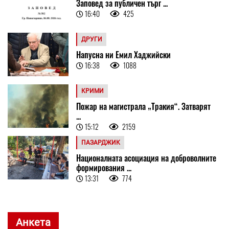
Заповед за публичен търг ...
16:40
425
ДРУГИ
Напусна ни Емил Хаджийски
16:38
1088
КРИМИ
Пожар на магистрала „Тракия“. Затварят
...
15:12
2159
ПАЗАРДЖИК
Националната асоциация на доброволните
формирования ...
13:31
774
Анкета