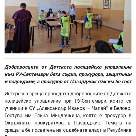
Доброволците от Детското полицейско управление
към РУ-Септември бяха
съдии, прокурори, защитници
и подсъдими, а прокурор от Пазарджик пък им бе гост
Интересна среща проведоха доброволците от Детското
полицейско управление при РУ-Септември, които са
ученици в СУ „Александър Иванов – Чапай“ в Белово.
Гостува им Елица Миндачкина, която е прокурор в
Окръжната прокуратура в Пазарджик. Темата на
срещата бе посветена на съдебната власт в Република