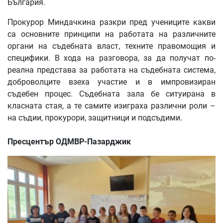
България.
Прокурор Миндачкина разкри пред учениците какви
са основните принципи на работата на различните
органи на съдебната власт, техните правомощия и
специфики. В хода на разговора, за да получат по-
реална представа за работата на съдебната система,
доброволците взеха участие и в импровизиран
съдебен процес. Съдебната зала бе ситуирана в
класната стая, а те самите изиграха различни роли –
на съдии, прокурори, защитници и подсъдими.
Пресцентър ОДМВР-Пазарджик