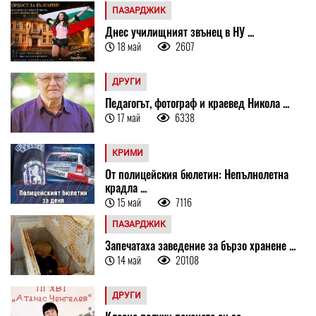
ПАЗАРДЖИК
Днес училищният звънец в НУ ...
18 май
2607
ДРУГИ
Педагогът, фотограф и краевед Никола ...
17 май
6338
КРИМИ
От полицейския бюлетин: Непълнолетна
крадла ...
15 май
7116
ПАЗАРДЖИК
Запечатаха заведение за бързо хранене ...
14 май
20108
ДРУГИ