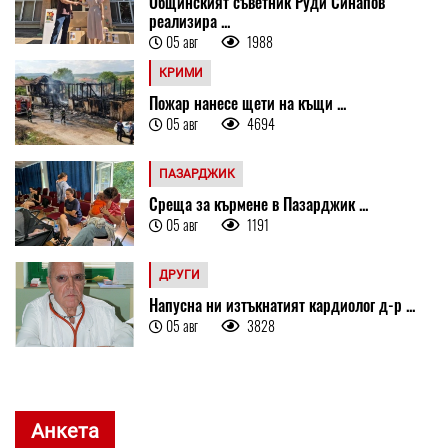
Общинският съветник Руди Синапов
реализира ...
05 авг
1988
КРИМИ
Пожар нанесе щети на къщи ...
05 авг
4694
ПАЗАРДЖИК
Среща за кърмене в Пазарджик ...
05 авг
1191
ДРУГИ
Напусна ни изтъкнатият кардиолог д-р ...
05 авг
3828
Анкета