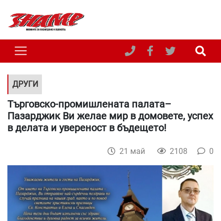
ДРУГИ
Търговско-промишлената палата–
Пазарджик Ви желае мир в домовете, успех
в делата и увереност в бъдещето!
21 май
2108
0