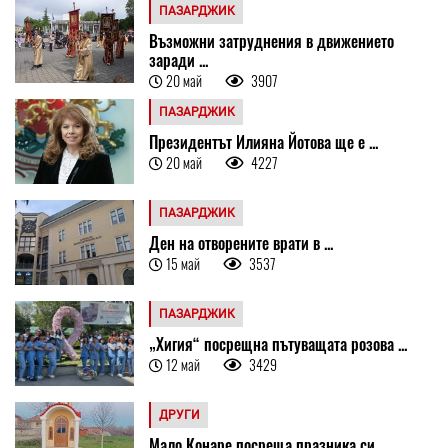
ПАЗАРДЖИК
Възможни затруднения в движението
заради ...
20 май
3907
ПАЗАРДЖИК
Президентът Илияна Йотова ще е ...
20 май
4227
ПАЗАРДЖИК
Ден на отворените врати в ...
15 май
3537
ПАЗАРДЖИК
„Хигия“ посрещна пътуващата розова ...
12 май
3429
ДРУГИ
Мало Конаре посреща празника си ...