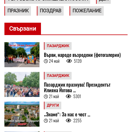
ПРАЗНИК
ПОЗДРАВ
ПОЖЕЛАНИЕ
Свързани
ПАЗАРДЖИК
Върви, народе възродени (фотогалерия)
24 май
5139
ПАЗАРДЖИК
Пазарджик празнува! Президентът
Илияна Йотова ...
21 май
5301
ДРУГИ
„Знаме“: За нас е чест ...
21 май
2255