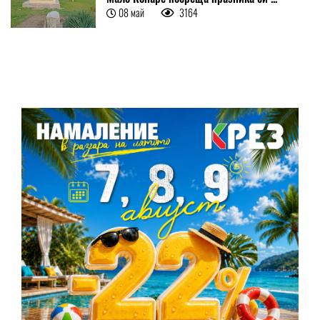
08 май
3164