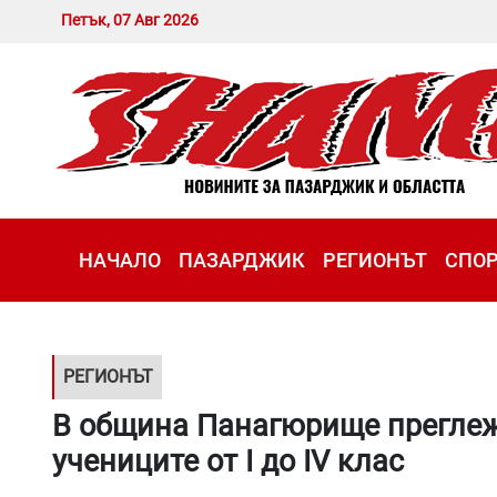
Петък, 07 Авг 2026
НАЧАЛО
ПАЗАРДЖИК
РЕГИОНЪТ
СПО
РЕГИОНЪТ
В община Панагюрище преглеж
учениците от I до IV клас