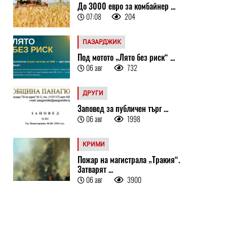
До 3000 евро за комбайнер ...
07:08
204
ПАЗАРДЖИК
Под мотото „Лято без риск“ ...
06 авг
732
ДРУГИ
Заповед за публичен търг ...
06 авг
1998
КРИМИ
Пожар на магистрала „Тракия“.
Затварят ...
06 авг
3900