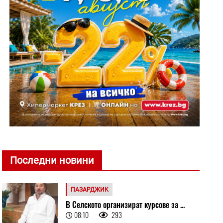
Последни новини
ПАЗАРДЖИК
В Селското организират курсове за ...
08:10
293