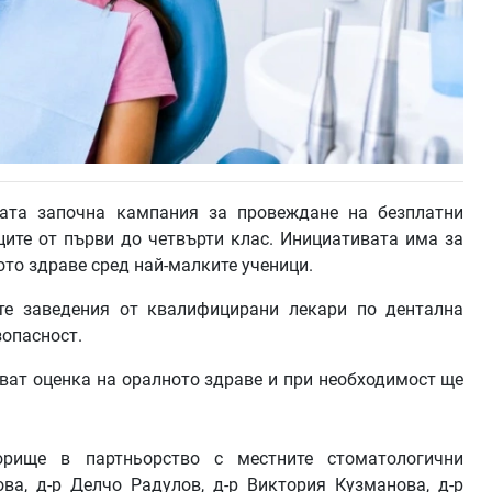
ата започна кампания за провеждане на безплатни
ите от първи до четвърти клас. Инициативата има за
то здраве сред най-малките ученици.
те заведения от квалифицирани лекари по дентална
зопасност.
ват оценка на оралното здраве и при необходимост ще
рище в партньорство с местните стоматологични
ва, д-р Делчо Радулов, д-р Виктория Кузманова, д-р