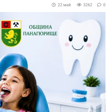
22 май
3262
0