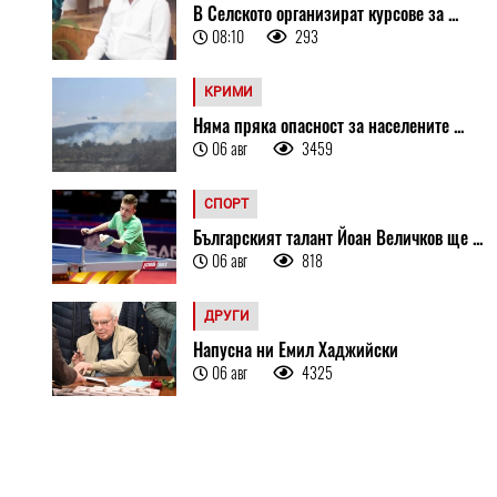
В Селското организират курсове за ...
08:10
293
КРИМИ
Няма пряка опасност за населените ...
06 авг
3459
СПОРТ
Българският талант Йоан Величков ще ...
06 авг
818
ДРУГИ
Напусна ни Емил Хаджийски
06 авг
4325