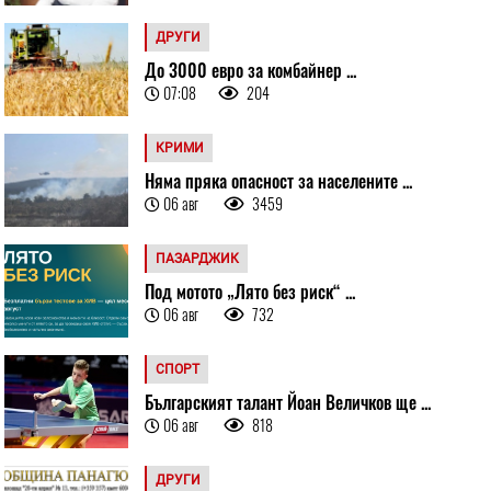
ДРУГИ
До 3000 евро за комбайнер ...
07:08
204
КРИМИ
Няма пряка опасност за населените ...
06 авг
3459
ПАЗАРДЖИК
Под мотото „Лято без риск“ ...
06 авг
732
СПОРТ
Българският талант Йоан Величков ще ...
06 авг
818
ДРУГИ