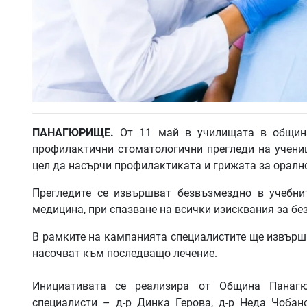
ПАНАГЮРИЩЕ
.
От 11 май в училищата в общин
профилактични стоматологични прегледи на учениц
цел да насърчи профилактиката и грижата за орално
Прегледите се извършват безвъзмездно в учебни
медицина, при спазване на всички изисквания за бе
В рамките на кампанията специалистите ще извърш
насочват към последващо лечение.
Инициативата се реализира от Община Панагю
специалисти – д-р Динка Герова, д-р Неда Чобано