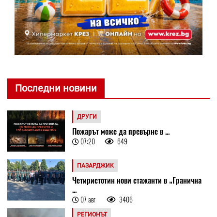
Последни новини
ДРУГИ
Пожарът може да превърне в ...
07:20
649
ПАЗАРДЖИК
Четиристотин нови стажанти в „Гранична
...
07 авг
3406
РЕГИОНЪТ