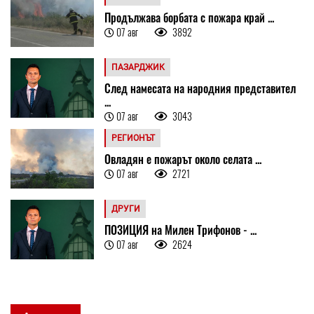
Продължава борбата с пожара край ...
07 авг
3892
ПАЗАРДЖИК
След намесата на народния представител
...
07 авг
3043
РЕГИОНЪТ
Овладян е пожарът около селата ...
07 авг
2721
ДРУГИ
ПОЗИЦИЯ на Милен Трифонов - ...
07 авг
2624