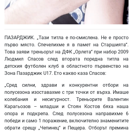
ПАЗАРДЖИК. „Тази титла е по-смислена. Не е просто
първо място. Спечелихме я в памет на Старшията“.
Това заяви треньорът на ДФК „Орлета“ при набор 2009
Людмил Спасов след втората поредна титла на
детския футболен клуб в областното първенство на
Зона Пазарджик U17. Ето какво каза Спасов:
„Сред силни, здрави и конкурентни отбори на
полусезона изоставахме с три точки от върха. Имаше
колебания и несигурност. Треньорите Валентин
Карагьозов – младши и Стоян Костов бяха наша
опора и подкрепа. След полусезона направихме 6
победи и само 1 поражение, включително знаменитите
обрати срещу „Чепинец“ и Пещера. Отборът премина