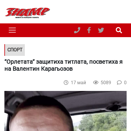
СПОРТ
“Орлетата“ защитиха титлата, посветиха я
на Валентин Карагьозов
17 май
5089
0