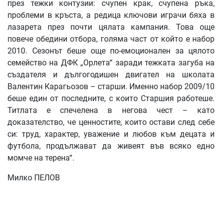
през тежки контузии: счупен крак, счупена ръка,
проблеми в кръста, а редица ключови играчи бяха в
лазарета през почти цялата кампания. Това още
повече обедини отбора, голяма част от който е набор
2010. Сезонът беше още по-емоционален за цялото
семейство на ДФК „Орлета“ заради тежката загуба на
създателя и дългогодишен двигател на школата
Валентин Карагьозов – старши. Именно набор 2009/10
беше един от последните, с които Старшия работеше.
Титлата е спечелена в негова чест – като
доказателство, че ценностите, които остави след себе
си: труд, характер, уважение и любов към децата и
футбола, продължават да живеят във всяко едно
момче на терена“.
Милко ПЕЛОВ