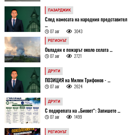
ПАЗАРДЖИК
След намесата на народния представител
...
07 авг
3043
РЕГИОНЪТ
Овладян е пожарът около селата ...
07 авг
2721
ДРУГИ
ПОЗИЦИЯ на Милен Трифонов - ...
07 авг
2624
ДРУГИ
С подкрепата на „Биовет“: Запишете ...
07 авг
1499
РЕГИОНЪТ