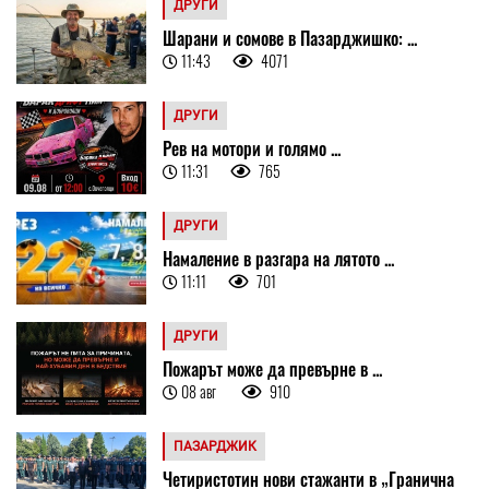
ДРУГИ
Шарани и сомове в Пазарджишко: ...
11:43
4071
ДРУГИ
Рев на мотори и голямо ...
11:31
765
ДРУГИ
Намаление в разгара на лятото ...
11:11
701
ДРУГИ
Пожарът може да превърне в ...
08 авг
910
ПАЗАРДЖИК
Четиристотин нови стажанти в „Гранична