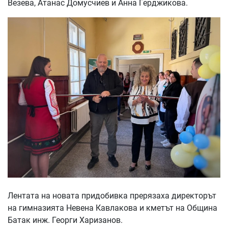
Везева, Атанас Домусчиев и Анна Герджикова.
Лентата на новата придобивка прерязаха директорът
на гимназията Невена Кавлакова и кметът на Община
Батак инж. Георги Харизанов.