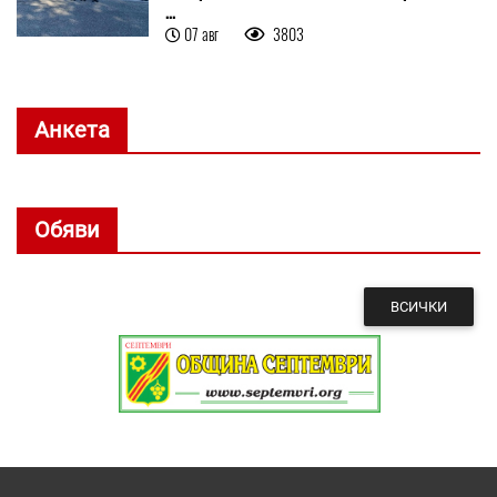
...
07 авг
3803
Анкета
Обяви
ВСИЧКИ