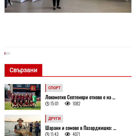
Свързани
СПОРТ
Локомотив Септември отново е на ...
15:01
1082
ДРУГИ
Шарани и сомове в Пазарджишко: ...
11:43
4071