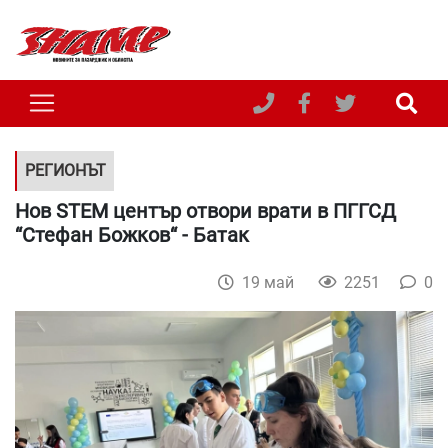
РЕГИОНЪТ
Нов STEM център отвори врати в ПГГСД
“Стефан Божков“ - Батак
19 май
2251
0