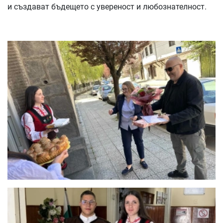
и създават бъдещето с увереност и любознателност.