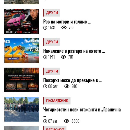
ДРУГИ
Рев на мотори и голямо ...
11:31
765
ДРУГИ
Намаление в разгара на лятото ...
11:11
701
ДРУГИ
Пожарът може да превърне в ...
08 авг
910
ПАЗАРДЖИК
Четиристотин нови стажанти в „Гранична
...
07 авг
3803