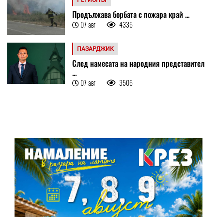
РЕГИОНЪТ
Продължава борбата с пожара край ...
07 авг
4336
ПАЗАРДЖИК
След намесата на народния представител
...
07 авг
3506