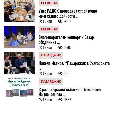
РЕГИОНЪТ
Утре РДНСК проверява строително-
монтажните дейности ...
19 май
4212
РЕГИОНЪТ
Благотворителен концерт и базар
обединиха ...
18 май
2302
ПАЗАРДЖИК
Никола Иванов: “Пазарджик в българската
...
12 май
2670
ПАЗАРДЖИК
С разнообразни събития отбелязваме
Националната ...
12 май
1882