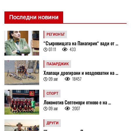
Последни новини
РЕГИОНЪТ
“Съкровищата на Панагирик“ вади от ...
07:11
433
ПАЗАРДЖИК
Хлапаци дрогирани и неадекватни на ...
09 авг
18457
СПОРТ
Локомотив Септември отново е на ...
09 авг
2007
ДРУГИ