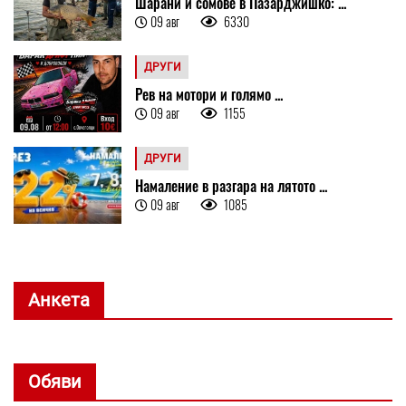
Шарани и сомове в Пазарджишко: ...
09 авг
6330
ДРУГИ
Рев на мотори и голямо ...
09 авг
1155
ДРУГИ
Намаление в разгара на лятото ...
09 авг
1085
Анкета
Обяви