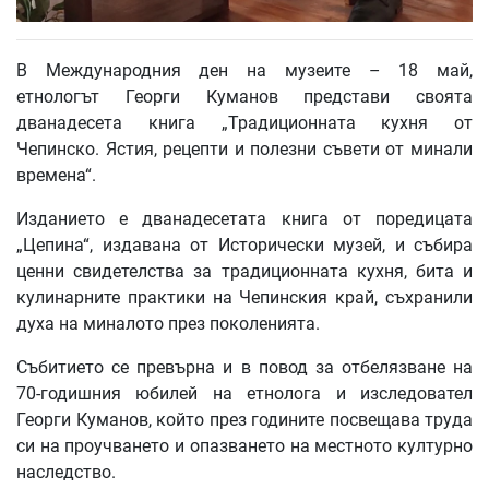
В Международния ден на музеите – 18 май,
етнологът Георги Куманов представи своята
дванадесета книга „Традиционната кухня от
Чепинско. Ястия, рецепти и полезни съвети от минали
времена“.
Изданието е дванадесетата книга от поредицата
„Цепина“, издавана от Исторически музей, и събира
ценни свидетелства за традиционната кухня, бита и
кулинарните практики на Чепинския край, съхранили
духа на миналото през поколенията.
Събитието се превърна и в повод за отбелязване на
70-годишния юбилей на етнолога и изследовател
Георги Куманов, който през годините посвещава труда
си на проучването и опазването на местното културно
наследство.