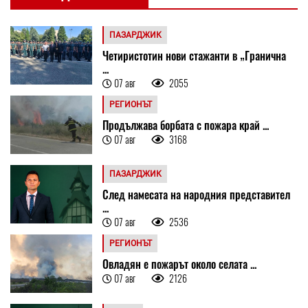
ПАЗАРДЖИК
Четиристотин нови стажанти в „Гранична
...
07 авг
2055
РЕГИОНЪТ
Продължава борбата с пожара край ...
07 авг
3168
ПАЗАРДЖИК
След намесата на народния представител
...
07 авг
2536
РЕГИОНЪТ
Овладян е пожарът около селата ...
07 авг
2126