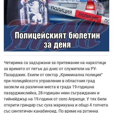
Четирима са задържани за притежание на наркотици
за времето от петък до днес от служители на РУ-
Пазарджик. Екипи от сектор „Криминална полиция“
при полицейското управление в областния град
засекли на различни места в града 19-годишна
пазарджиклийка, 28-годишен неин съгражданин и
тийнейджър на 19-години от село Априлци. У тях били
открити гриндер със суха марихуана и общо 4 топчета
със синтетичен канабиноид. По време на рутинна