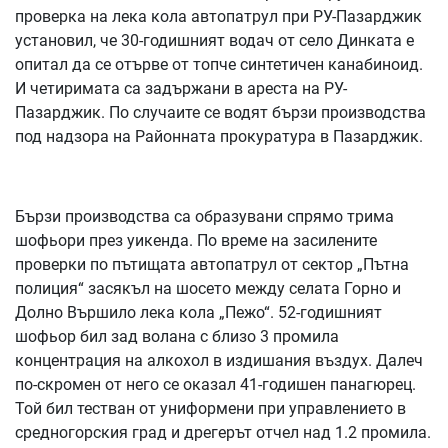
проверка на лека кола автопатрул при РУ-Пазарджик
установил, че 30-годишният водач от село Динката е
опитал да се отърве от топче синтетичен канабиноид.
И четиримата са задържани в ареста на РУ-
Пазарджик. По случаите се водят бързи производства
под надзора на Районната прокуратура в Пазарджик.
Бързи производства са образувани спрямо трима
шофьори през уикенда. По време на засилените
проверки по пътищата автопатрул от сектор „Пътна
полиция“ засякъл на шосето между селата Горно и
Долно Вършило лека кола „Пежо“. 52-годишният
шофьор бил зад волана с близо 3 промила
концентрация на алкохол в издишания въздух. Далеч
по-скромен от него се оказал 41-годишен панагюрец.
Той бил тестван от униформени при управлението в
средногорския град и дрегерът отчел над 1.2 промила.