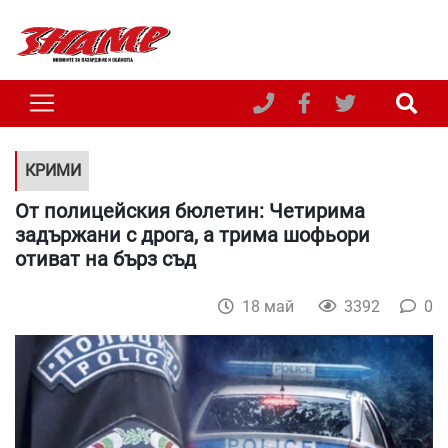
КРИМИ
От полицейския бюлетин: Четирима
задържани с дрога, а трима шофьори
отиват на бърз съд
18 май
3392
0