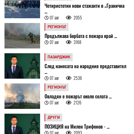
Четиристотин нови стажанти в „Гранична
...
07 авг
2055
РЕГИОНЪТ
Продължава борбата с пожара край ...
07 авг
3168
ПАЗАРДЖИК
След намесата на народния представител
...
07 авг
2536
РЕГИОНЪТ
Овладян е пожарът около селата ...
07 авг
2126
ДРУГИ
ПОЗИЦИЯ на Милен Трифонов - ...
07 авг
2093