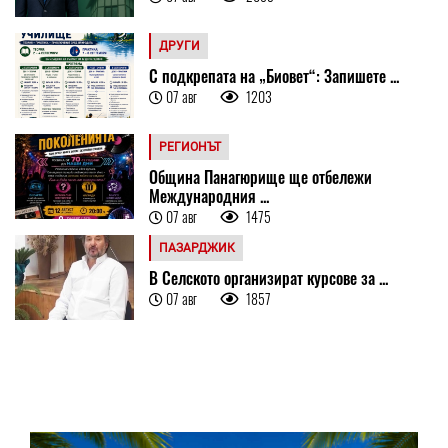
ДРУГИ
С подкрепата на „Биовет“: Запишете ...
07 авг
1203
РЕГИОНЪТ
Община Панагюрище ще отбележи
Международния ...
07 авг
1475
ПАЗАРДЖИК
В Селското организират курсове за ...
07 авг
1857