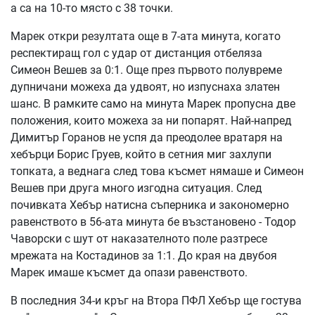
а са на 10-то място с 38 точки.
Марек откри резултата още в 7-ата минута, когато
респектиращ гол с удар от дистанция отбеляза
Симеон Вешев за 0:1. Още през първото полувреме
дупничани можеха да удвоят, но изпуснаха златен
шанс. В рамките само на минута Марек пропусна две
положения, които можеха за ни попарят. Най-напред
Димитър Горанов не успя да преодолее вратаря на
хебърци Борис Груев, който в сетния миг захлупи
топката, а веднага след това късмет нямаше и Симеон
Вешев при друга много изгодна ситуация. След
почивката Хебър натисна съперника и закономерно
равенството в 56-ата минута бе възстановено - Тодор
Чаворски с шут от наказателното поле разтресе
мрежата на Костадинов за 1:1. До края на двубоя
Марек имаше късмет да опази равенството.
В последния 34-и кръг на Втора ПФЛ Хебър ще гостува