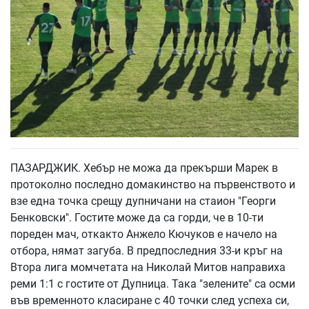
ПАЗАРДЖИК. Хебър не можа да прекърши Марек в
протоколно последно домакинство на първенството и
взе една точка срещу дупничани на стаион "Георги
Бенковски". Гостите може да са горди, че в 10-ти
пореден мач, откакто Анжело Кючуков е начело на
отбора, нямат загуба. В предпоследния 33-и кръг на
Втора лига момчетата на Николай Митов направиха
реми 1:1 с гостите от Дупница. Така "зелените" са осми
във временното класиране с 40 точки след успеха си,