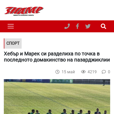
СПОРТ
Хебър и Марек си разделиха по точка в
последното домакинство на пазарджиклии
15 май
4219
0