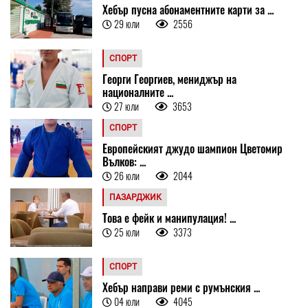
Хебър пусна абонаментните карти за ...
29 юли
2556
СПОРТ
Георги Георгиев, мениджър на
националните ...
27 юли
3653
СПОРТ
Европейският джудо шампион Цветомир
Вълков: ...
26 юли
2044
ПАЗАРДЖИК
Това е фейк и манипулация! ...
25 юли
3373
СПОРТ
Хебър направи реми с румънския ...
04 юли
4045