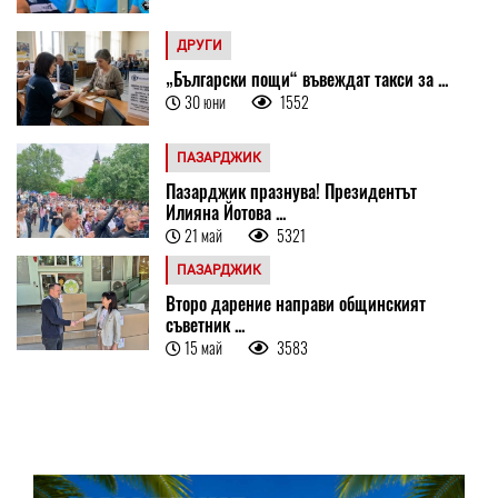
ДРУГИ
„Български пощи“ въвеждат такси за ...
30 юни
1552
ПАЗАРДЖИК
Пазарджик празнува! Президентът
Илияна Йотова ...
21 май
5321
ПАЗАРДЖИК
Второ дарение направи общинският
съветник ...
15 май
3583