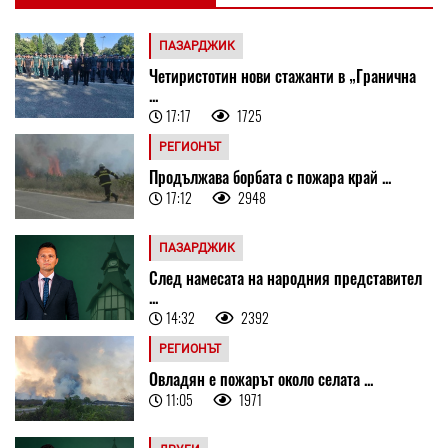
ПАЗАРДЖИК
Четиристотин нови стажанти в „Гранична
...
17:17
1725
РЕГИОНЪТ
Продължава борбата с пожара край ...
17:12
2948
ПАЗАРДЖИК
След намесата на народния представител
...
14:32
2392
РЕГИОНЪТ
Овладян е пожарът около селата ...
11:05
1971