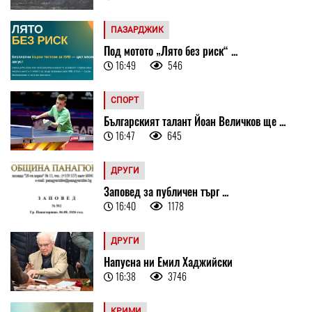
ПАЗАРДЖИК
Под мотото „Лято без риск“ ...
16:49
546
СПОРТ
Българският талант Йоан Величков ще ...
16:47
645
ДРУГИ
Заповед за публичен търг ...
16:40
1178
ДРУГИ
Напусна ни Емил Хаджийски
16:38
3746
КРИМИ