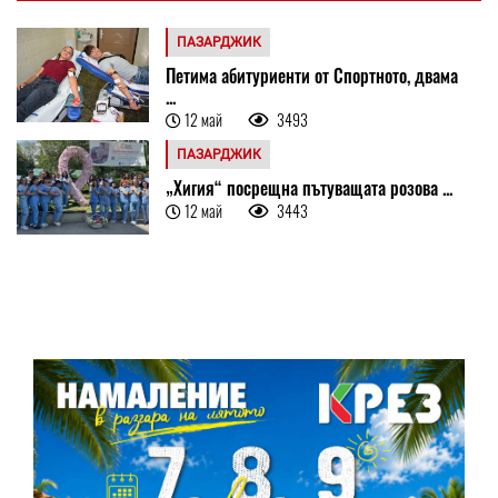
ПАЗАРДЖИК
Петима абитуриенти от Спортното, двама
...
12 май
3493
ПАЗАРДЖИК
„Хигия“ посрещна пътуващата розова ...
12 май
3443