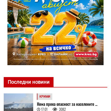
Последни новини
КРИМИ
Няма пряка опасност за населените ...
17:01
3082