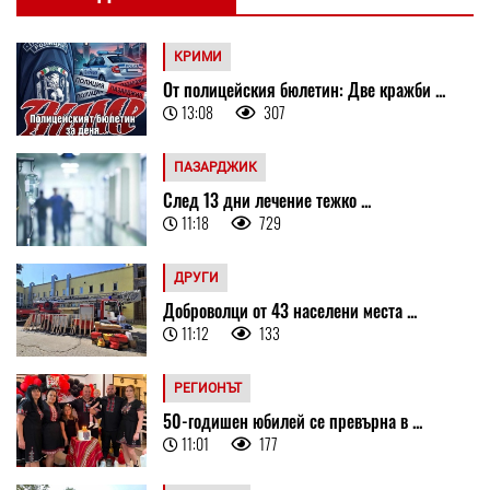
КРИМИ
От полицейския бюлетин: Две кражби ...
13:08
307
ПАЗАРДЖИК
След 13 дни лечение тежко ...
11:18
729
ДРУГИ
Доброволци от 43 населени места ...
11:12
133
РЕГИОНЪТ
50-годишен юбилей се превърна в ...
11:01
177