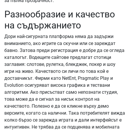
за пълна прозрачност.
Разнообразие и качество
на съдържанието
Дори най-сигурната платформа няма да задържи
вниманието, ако игрите са скучни или се зареждат
бавно. Затова преди регистрация е добре да се огледа
каталогът. Водещите сайтове предлагат стотици
заглавия: слотове, рулетка, блекджек, покер и шоу
игри на живо. Качеството си личи по това кой е
доставчикът. Фирми като NetEnt, Pragmatic Play и
Evolution осигуряват висока графика и тествани
алгоритми. Ако присъстват само непознати студия,
това може да е сигнал за нисък контрол на
качеството. Полезно е да се кликне върху демо
версиите, когато са налични. Така потребителят вижда
колко бързо се зарежда играта и дали интерфейсът е
интуитивен. Не трябва да се подценява и мобилната