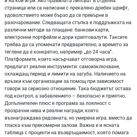
и на кои игри. Ако правилата липсват в отделна
страница или са написани с прекалено дребен шрифт,
удоволствието може бързо да се превърне в
разочарование. Следващата стъпка е поддръжката на
различни методи за плащане: банкови карти,
електронни портфейли и дори криптовалути. Таксите
трябва да са упоменати предварително, а времето за
теглене да е конкретно, например „до 24 часа“.
Платформите, които насърчават отговорна игра,
предлагат реални инструменти: самоизключване,
охлаждащ период и лимити на загуба. Наличието на
връзки към организации за помощ при зависимост
говори за сериозно отношение. Така бюджетът остава
под контрол, а забавлението – безопасно и приятно.
Допълнителен плюс е програма за лоялност с
прозрачни нива и реални награди, която
възнаграждава редовната, но умерена игра, вместо да
тласка към прекомерни залози. Важна е и ясната
таблица с проценти на възвръщаемост, която помага