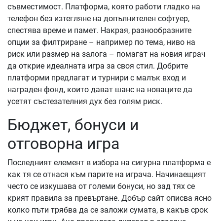
съвместимост. Платформа, която работи гладко на
телефон без изтегляне на допълнителен софтуер,
спестява време и памет. Накрая, разнообразните
опции за филтриране – например по тема, ниво на
риск или размер на залога – помагат на новия играч
да открие идеалната игра за своя стил. Добрите
платформи предлагат и турнири с малък вход и
награден фонд, които дават шанс на новаците да
усетят състезателния дух без голям риск.
Бюджет, бонуси и
отговорна игра
Последният елемент в избора на сигурна платформа е
как тя се отнася към парите на играча. Начинаещият
често се изкушава от големи бонуси, но зад тях се
крият правила за превъртане. Добър сайт описва ясно
колко пъти трябва да се заложи сумата, в какъв срок