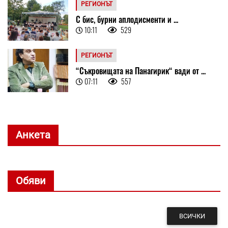
РЕГИОНЪТ
С бис, бурни аплодисменти и ...
10:11
529
РЕГИОНЪТ
“Съкровищата на Панагирик“ вади от ...
07:11
557
Анкета
Обяви
ВСИЧКИ