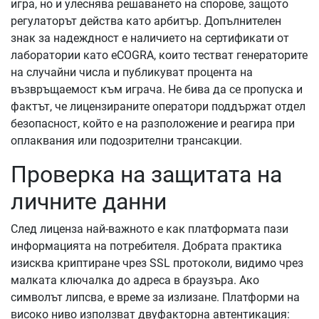
игра, но и улеснява решаването на спорове, защото
регулаторът действа като арбитър. Допълнителен
знак за надеждност е наличието на сертификати от
лаборатории като eCOGRA, които тестват генераторите
на случайни числа и публикуват процента на
възвръщаемост към играча. Не бива да се пропуска и
фактът, че лицензираните оператори поддържат отдел
безопасност, който е на разположение и реагира при
оплаквания или подозрителни трансакции.
Проверка на защитата на
личните данни
След лиценза най-важното е как платформата пази
информацията на потребителя. Добрата практика
изисква криптиране чрез SSL протоколи, видимо чрез
малката ключалка до адреса в браузъра. Ако
символът липсва, е време за излизане. Платформи на
високо ниво използват двуфакторна автентикация: