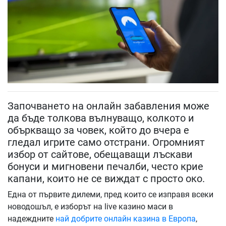
Започването на онлайн забавления може
да бъде толкова вълнуващо, колкото и
объркващо за човек, който до вчера е
гледал игрите само отстрани. Огромният
избор от сайтове, обещаващи лъскави
бонуси и мигновени печалби, често крие
капани, които не се виждат с просто око.
Една от първите дилеми, пред които се изправя всеки
новодошъл, е изборът на live казино маси в
надеждните
най добрите онлайн казина в Европа
,