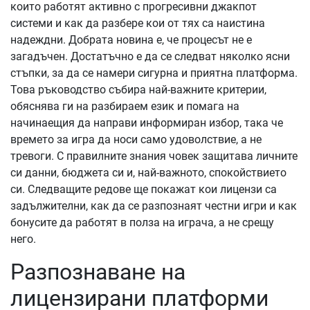
които работят активно с прогресивни джакпот
системи и как да разбере кои от тях са наистина
надеждни. Добрата новина е, че процесът не е
загадъчен. Достатъчно е да се следват няколко ясни
стъпки, за да се намери сигурна и приятна платформа.
Това ръководство събира най-важните критерии,
обяснява ги на разбираем език и помага на
начинаещия да направи информиран избор, така че
времето за игра да носи само удоволствие, а не
тревоги. С правилните знания човек защитава личните
си данни, бюджета си и, най-важното, спокойствието
си. Следващите редове ще покажат кои лицензи са
задължителни, как да се разпознаят честни игри и как
бонусите да работят в полза на играча, а не срещу
него.
Разпознаване на
лицензирани платформи