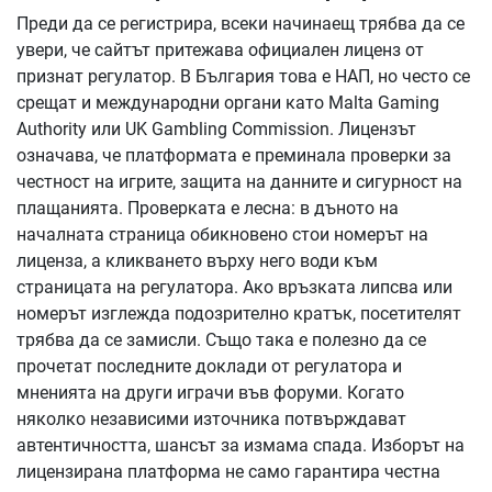
Преди да се регистрира, всеки начинаещ трябва да се
увери, че сайтът притежава официален лиценз от
признат регулатор. В България това е НАП, но често се
срещат и международни органи като Malta Gaming
Authority или UK Gambling Commission. Лицензът
означава, че платформата е преминала проверки за
честност на игрите, защита на данните и сигурност на
плащанията. Проверката е лесна: в дъното на
началната страница обикновено стои номерът на
лиценза, а кликването върху него води към
страницата на регулатора. Ако връзката липсва или
номерът изглежда подозрително кратък, посетителят
трябва да се замисли. Също така е полезно да се
прочетат последните доклади от регулатора и
мненията на други играчи във форуми. Когато
няколко независими източника потвърждават
автентичността, шансът за измама спада. Изборът на
лицензирана платформа не само гарантира честна