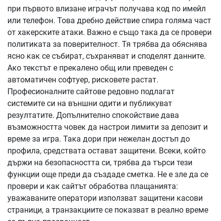
при първото влизане играчът получава код по имейл
или телефон. Това дребно действие спира голяма част
от хакерските атаки. Важно е също така да се провери
политиката за поверителност. Тя трябва да обяснява
ясно как се събират, съхраняват и споделят данните.
Ако текстът е прекалено общ или преведен с
автоматичен софтуер, рисковете растат.
Професионалните сайтове редовно подлагат
системите си на външни одити и публикуват
резултатите. Допълнително спокойствие дава
възможността човек да настрои лимити за депозит и
време за игра. Така дори при нежелан достъп до
профила, средствата остават защитени. Всеки, който
държи на безопасността си, трябва да търси тези
функции още преди да създаде сметка. Не е зле да се
провери и как сайтът обработва плащанията:
уважаваните оператори използват защитени касови
страници, а транзакциите се показват в реално време