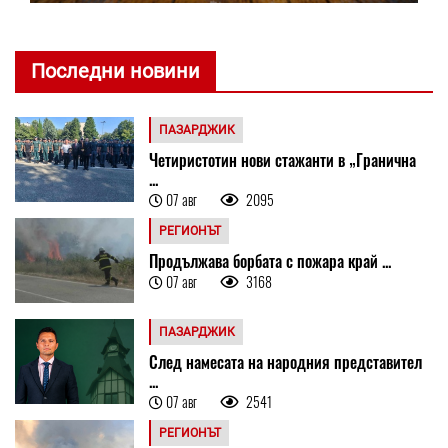
Последни новини
ПАЗАРДЖИК
Четиристотин нови стажанти в „Гранична
...
07 авг
2095
РЕГИОНЪТ
Продължава борбата с пожара край ...
07 авг
3168
ПАЗАРДЖИК
След намесата на народния представител
...
07 авг
2541
РЕГИОНЪТ