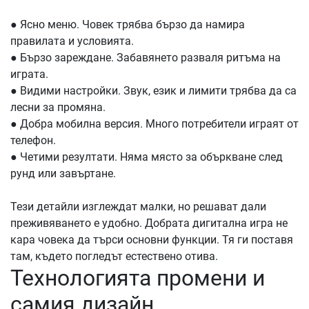
●
Ясно меню. Човек трябва бързо да намира
правилата и условията.
●
Бързо зареждане. Забавянето разваля ритъма на
играта.
●
Видими настройки. Звук, език и лимити трябва да са
лесни за промяна.
●
Добра мобилна версия. Много потребители играят от
телефон.
●
Четими резултати. Няма място за объркване след
рунд или завъртане.
Тези детайли изглеждат малки, но решават дали
преживяването е удобно. Добрата дигитална игра не
кара човека да търси основни функции. Тя ги поставя
там, където погледът естествено отива.
Технологията промени и
самия дизайн