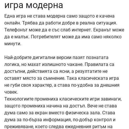
игра модерна
Една игра не става модерна само защото е качена
онлайн. Трябва да работи добре в реална ситуация.
Телефонът може да е със слаб интернет. Екранът може
да е малък. Потребителят може да има само няколко
минути.
Най-добрите дигитални версии пазят познатата
логика, но махат излишното чакане. Правилата са
достъпни, действията са ясни, а резултатите не
оставят място за съмнение. Така класическата игра
не губи своя характер, а става по-удобна за днешния
човек.
Технологиите промениха класическите игри завинаги,
защото промениха начина на достъп. Вече не става
дума само за екран вместо физическа зала. Става
дума за по-бърза информация, по-добър контрол и
преживяване, което следва ежедневния ритъм на