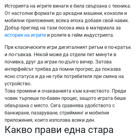
Историята на игрите винаги е била свързана с техника.
От настолни формати до аркадни машини, конзоли и
мобилни приложения, всяка епоха добавя свой навик.
Добър преглед на тази посока има в материала за
история на игрите
и ролите в гейм индустрията.
При класическите игри дигиталният ритъм е по-кратък
и по-гъвкав. Някой може да отдели пет минути в
почивка, друг да играе по-дълго вечер. Затова
интерфейсът трябва да помни прогрес, да показва
ясно статуса и да не губи потребителя при смяна на
устройство.
Това промени и очакванията към качеството. Преди
човек търпеше по-бавен процес, защото играта беше
обвързана с място. Сега сравнява удобството с
банкиране, пазаруване, стрийминг и мобилни
приложения, които използва всеки ден.
Какво прави една стара