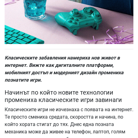
Класическите забавления намериха нов живот в
интернет. Вижте как дигиталните платформи,
мобилният достъп и модерният дизайн промениха
познатите игри.
Начинът по който новите технологии
промениха класическите игри завинаги
Класическите игри не изчезнаха с появата на интернет.
Те просто смениха средата, скоростта и начина, по
който хората стигат до тях. Днес една позната
механика може да живее на телефон, лаптоп, голям