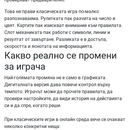
Това не прави класическата игра по-малко
разпознаваема. Рулетката пак разчита на число и
цвят. Картите пак изискват внимание към правилата.
Слот механиката пак работи с символи, линии и
резултат от завъртане. Разликата е в достъпа,
скоростта и яснотата на информацията.
Какво реално се промени
за играча
Най-голямата промяна не е само в графиката.
Дигиталната версия дава повече контрол върху
темпото. Играчът може да прочете правилата, да
провери настройките, да види история на действията
си и да спре, когато реши.
При класическите игри в онлайн среда вече се очакват
няколко конкретни неща: