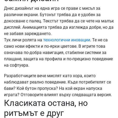
Днес дизайнът на една игра се прави с мисъл за
различни екрани. Бутонът трябва да е удобен за
докосване с палец. Текстът трябва да се чете на малък
дисплей. Анимацията трябва да изглежда добре, но да
не забавя зареждането.
Тук личи ролята на
технологични иновации
. Те не са
само нови ефекти и по-ярки цветове. В игрите това
означава по-добра навигация, стабилни системи за
плащане, защита на профила и по-прецизно поведение
на софтуера.
Разработчиците вече мислят като хора, които
наблюдават реално поведение. Къде потребителят се
бави? Кой бутон пропуска? На кой екран напуска
играта? Отговорите влияят върху следващата версия.
Класиката остана, но
ритъмът е друг