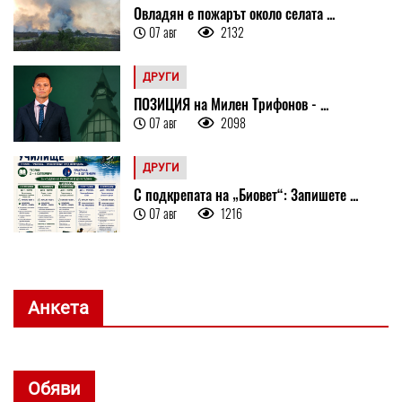
Овладян е пожарът около селата ...
07 авг
2132
ДРУГИ
ПОЗИЦИЯ на Милен Трифонов - ...
07 авг
2098
ДРУГИ
С подкрепата на „Биовет“: Запишете ...
07 авг
1216
Анкета
Обяви