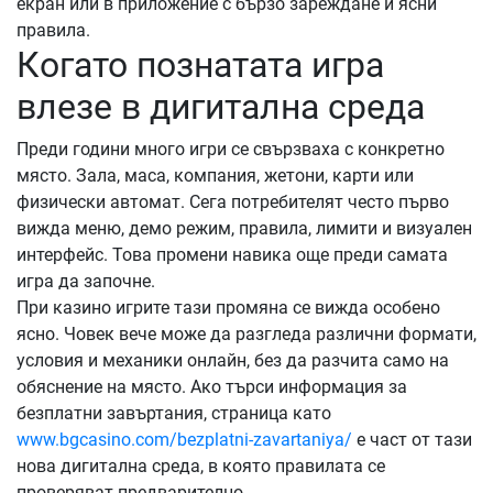
екран или в приложение с бързо зареждане и ясни
правила.
Когато познатата игра
влезе в дигитална среда
Преди години много игри се свързваха с конкретно
място. Зала, маса, компания, жетони, карти или
физически автомат. Сега потребителят често първо
вижда меню, демо режим, правила, лимити и визуален
интерфейс. Това промени навика още преди самата
игра да започне.
При казино игрите тази промяна се вижда особено
ясно. Човек вече може да разгледа различни формати,
условия и механики онлайн, без да разчита само на
обяснение на място. Ако търси информация за
безплатни завъртания, страница като
www.bgcasino.com/bezplatni-zavartaniya/
е част от тази
нова дигитална среда, в която правилата се
проверяват предварително.