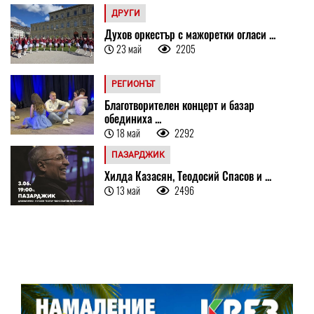
ДРУГИ
Духов оркестър с мажоретки огласи ...
23 май
2205
РЕГИОНЪТ
Благотворителен концерт и базар
обединиха ...
18 май
2292
ПАЗАРДЖИК
Хилда Казасян, Теодосий Спасов и ...
13 май
2496