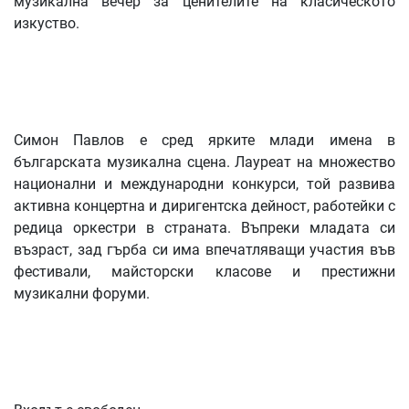
музикална вечер за ценителите на класическото
изкуство.
Симон Павлов е сред ярките млади имена в
българската музикална сцена. Лауреат на множество
национални и международни конкурси, той развива
активна концертна и диригентска дейност, работейки с
редица оркестри в страната. Въпреки младата си
възраст, зад гърба си има впечатляващи участия във
фестивали, майсторски класове и престижни
музикални форуми.