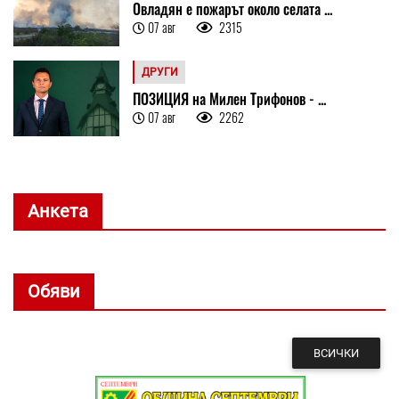
Овладян е пожарът около селата ...
07 авг
2315
ДРУГИ
ПОЗИЦИЯ на Милен Трифонов - ...
07 авг
2262
Анкета
Обяви
ВСИЧКИ