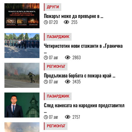
ДРУГИ
Пожарът може да превърне в ...
07:20
255
ПАЗАРДЖИК
Четиристотин нови стажанти в „Гранична
...
07 авг
2863
РЕГИОНЪТ
Продължава борбата с пожара край ...
07 авг
3435
ПАЗАРДЖИК
След намесата на народния представител
...
07 авг
2757
РЕГИОНЪТ